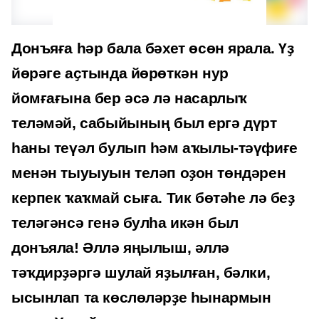
Донъяға һәр бала бәхет өсөн ярала. Үҙ
йөрәге аҫтында йөрөткән нур
йомғағына бер әсә лә насарлыҡ
теләмәй, сабыйының был ергә дүрт
һаны теүәл булып һәм аҡылы-тәүфиғе
менән тыуыуын теләп оҙон төндәрен
керпек ҡаҡмай сыға. Тик бөтәһе лә беҙ
теләгәнсә генә булһа икән был
донъяла! Әллә яңылыш, әллә
тәҡдирҙәргә шулай яҙылған, бәлки,
ысынлап та көслөләрҙе һынармын