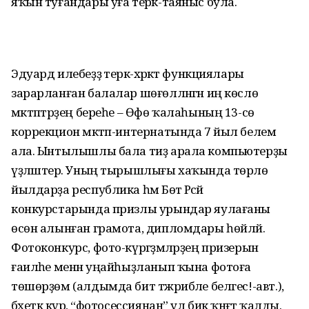
яҡын туғандары уға терәк-таяныс була.
Эдуард илебеҙҙә терәк-хәрәкәт функциялары
зарарланған балалар шөғөлләнгән иң көслө
мәктәптәрҙең береһе – Өфө ҡалаһының 13-сө
коррекцион мәктәп-интернатында 7 йыл белем
ала. Ынтылышлы бала тиҙ арала компьютерҙы
үҙләштерә. Уның тырышлығы хаҡында төрлө
йылдарҙа республика һәм Бөтә Рәсәй
конкурстарында призлы урындар яулағаны
өсөн алынған грамота, дипломдары һөйләй.
Фотоконкурс, фото-күргәҙмәләрҙең призерын
ғаиләһе менән уңайһыҙланып ҡына фотоға
төшөрҙөм (алдымда бит тәжрибәле белгес!-авт.),
бәхеткә күрә, “фотосессиянан” ул бик ҡәнәғәт ҡалды.