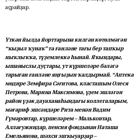
аҫрайҙар.
Үткән йылда йорттарына килгән көтөлмәгән
“ҡыҙыл ҡунаҡ” та ғаиләне тағы бер тапҡыр
ныҡлыҡҡа, түҙемлеккә һынай. Яҡындары,
ышаныслы дуҫтары, ут күршеләре бәләгә
тарыған ғаиләне яңғыҙын ҡалдырмай. “Аптека
мөдире Земфира Сәғитова, класташым Олеся
Петрова, Марина Максимова, үҙем эшләгән
район үҙәк дауаханаһындағы коллегаларым,
мәғариф эшсәндәре Рита менән Вадим
Ғүмәровтар, күршеләрем – Мальковтар,
Аллағужиндар, пенсия фондынан Наташа
Емельянова, шәхси эшҡыуарҙар –