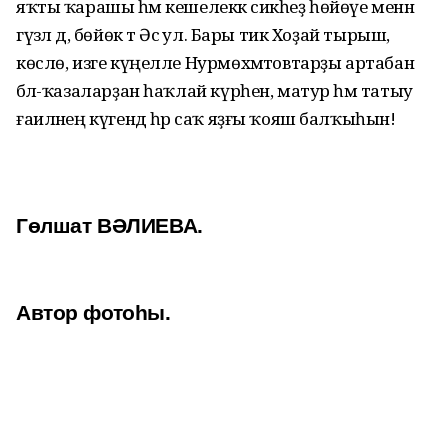
яҡты ҡарашы һәм кешелеккә сикһеҙ һөйөүе менән
гүзәл дә, бөйөк тә Әсә ул. Бары тик Хоҙай тырыш,
көслө, изге күңелле Нурмөхәмәтовтарҙы артабан
бәлә-ҡазаларҙан һаҡлай күрһен, матур һәм татыу
ғаиләнең күгендә һәр саҡ яҙғы ҡояш балҡыһын!
Гөлшат ВӘЛИЕВА.
Автор фотоһы.