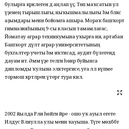
булырға кәрәклеген дә аңлап үҫә. Төп маҡсатын ул
үҙенең тырышлығы, ныҡышмалылығы һәм бәләкәс
аҙымдары менән бойомға ашыра. Мораҡ башҡорт
гимназияһының 9-сы класын тамамлағас,
Йоматау аграр техникумына уҡырға инә, артабан
Башҡорт дәүләт аграр университетының
бухгалтер учеты һәм иҡтисад, аудит бүлегендә
дауам итә. Әммә үҙе теләгән һөнәр буйынса
дипломды ҡулына эләктергәнсе, уға әллә күпме
тормош кәртәләрен үтергә тура килә.
2002 йылда Рәлиә һөйгән йәре - ошо уҡ ауыл егете
Илдус Вәлиулла улы менән ҡауыша. Тәүге мөхәббәт