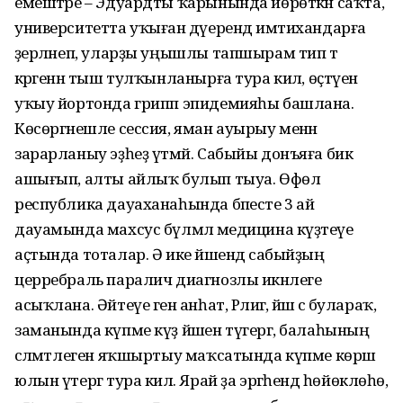
емештәре – Эдуардты ҡарынында йөрөткән саҡта,
университетта уҡыған дәүерендә имтихандарға
әҙерләнеп, уларҙы уңышлы тапшырам тип тә
кәрәгенән тыш тулҡынланырға тура килә, өҫтәүенә
уҡыу йортонда грипп эпидемияһы башлана.
Көсөргәнешле сессия, яман ауырыу менән
зарарланыу эҙһеҙ үтмәй. Сабыйы донъяға бик
ашығып, алты айлыҡ булып тыуа. Өфөлә
республика дауаханаһында бәпесте 3 ай
дауамында махсус бүлмәлә медицина күҙәтеүе
аҫтында тоталар. Ә ике йәшендә сабыйҙың
церребраль паралич диагнозлы икәнлеге
асыҡлана. Әйтеүе генә анһат, Рәлиәгә, йәш әсә булараҡ,
заманында күпме күҙ йәшен түгергә, балаһының
сәләмәтлеген яҡшыртыу маҡсатында күпме көрәш
юлын үтергә тура килә. Ярай ҙа эргәһендә һөйөклөһө,