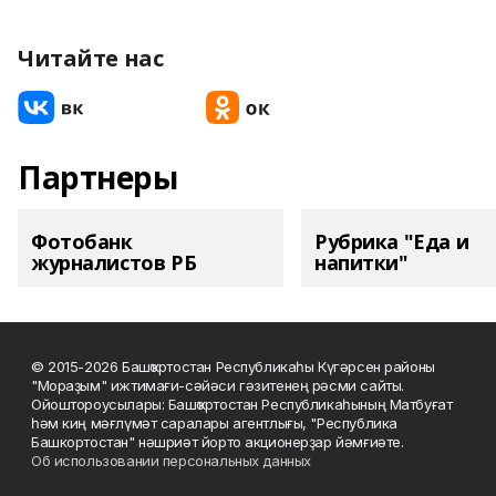
Читайте нас
Партнеры
Фотобанк
Рубрика "Еда и
журналистов РБ
напитки"
© 2015-2026 Башҡортостан Республикаһы Күгәрсен районы
"Мораҙым" ижтимағи-сәйәси гәзитенең рәсми сайты.
Ойоштороусылары: Башҡортостан Республикаһының Матбуғат
һәм киң мәғлүмәт саралары агентлығы, "Республика
Башкортостан" нәшриәт йорто акционерҙар йәмғиәте.
Об использовании персональных данных