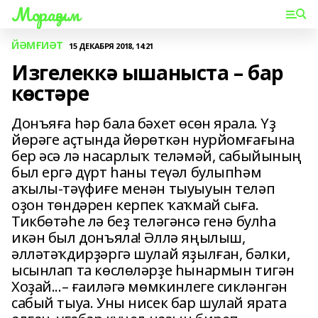
Мораҙым
ЙӘМҒИӘТ
15 ДЕКАБРЯ 2018, 14:21
Изгелеккә ышаныста – бар
көстәре
Донъяға һәр бала бәхет өсөн ярала. Үҙ
йөрәге аҫтында йөрөткән нурйомғағына
бер әсә лә насарлыҡ теләмәй, сабыйының
был ергә дүрт һаны теүәл булыпһәм
аҡылы-тәүфиғе менән тыуыуын теләп
оҙон төндәрен керпек ҡаҡмай сыға.
Тикбөтәһе лә беҙ теләгәнсә генә булһа
икән был донъяла! Әллә яңылыш,
әлләтәҡдирҙәргә шулай яҙылған, бәлки,
ысынлап та көслөләрҙе һынармын тигән
Хоҙай...– ғаиләгә мөмкинлеге сикләнгән
сабый тыуа. Уны нисек бар шулай ярата