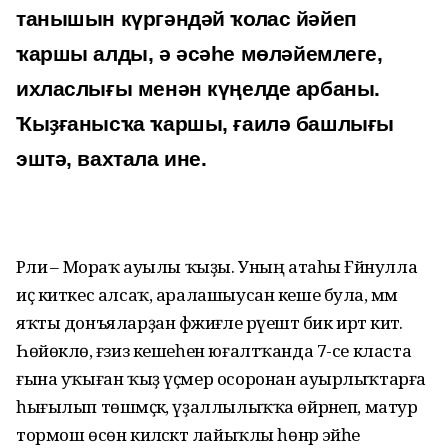
танышын күргәндәй ҡолас йәйеп
ҡаршы алды, ә әсәһе мөләйемлеге,
ихласлығы менән күңелде арбаны.
Ҡыҙғанысҡа ҡаршы, ғаилә башлығы
эштә, вахтала ине.
Рәлиә – Мораҡ ауылы ҡыҙы. Уның атаһы Ғәйнулла
иҫ киткес алсаҡ, аралашыусан кеше була, әммә
яҡты донъяларҙан фәжиғәле рәүештә бик иртә китә.
Һөйөклө, ғәзиз кешеһен юғалтҡанда 7-се класта
ғына уҡыған ҡыҙ үҫмер осоронан ауырлыҡтарға
һығылып төшмәҫкә, үҙаллылыҡҡа өйрәнеп, матур
тормош өсөн киләсәктә лайыҡлы һөнәр эйәһе