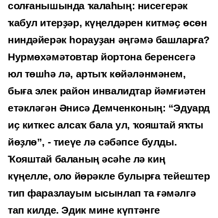
солғанышында ҡалаһың: нисегерәк
ҡабул итерҙәр, күңелдәрен китмәҫ өсөн
ниндәйерәк һорауҙан әңгәмә башларға?
Нурмөхәмәтовтар йортона беренсегә
юл төшһә лә, артыҡ көйәләнмәнем,
быға элек район инвалидтар йәмғиәтен
етәкләгән Әнисә Демченконың: “Эдуард
иҫ киткес алсаҡ бала ул, ҡояштай яҡты
йөҙлө”, - тиеүе лә сәбәпсе булды.
Ҡояштай баланың әсәһе лә киң
күңелле, оло йөрәкле булырға тейештер
тип фаразлауым ысынлап та ғәмәлгә
тап килде. Эдик мине күптәнге