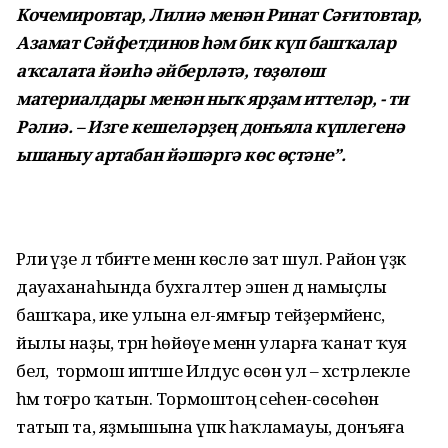
Кочемировтар, Лилиә менән Ринат Сәғитовтар,
Азамат Сәйфетдинов һәм бик күп башҡалар
аҡсалата йәиһә әйберләтә, төҙөлөш
материалдары менән ныҡ ярҙам иттеләр, - ти
Рәлиә. – Изге кешеләрҙең донъяла күплегенә
ышаныу артабан йәшәргә көс өҫтәне”.
Рәлиә үҙе лә тәбиғәте менән көслө зат шул. Район үҙәк
дауаханаһында бухгалтер эшен дә намыҫлы
башҡара, ике улына ел-ямғыр тейҙермәйенсә,
йылы наҙы, тәрән һөйөүе менән уларға ҡанат ҡуя
белә, ә тормош иптәше Илдус өсөн ул – хәстәрлекле
һәм тоғро ҡатын. Тормоштоң әсеһен-сөсөһөн
татып та, яҙмышына үпкә һаҡламауы, донъяға