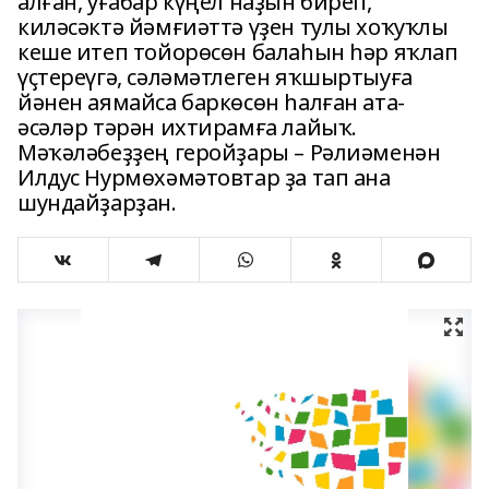
алған, уғабар күңел наҙын биреп,
киләсәктә йәмғиәттә үҙен тулы хоҡуҡлы
кеше итеп тойорөсөн балаһын һәр яҡлап
үҫтереүгә, сәләмәтлеген яҡшыртыуға
йәнен аямайса баркөсөн һалған ата-
әсәләр тәрән ихтирамға лайыҡ.
Мәҡәләбеҙҙең геройҙары – Рәлиәменән
Илдус Нурмөхәмәтовтар ҙа тап ана
шундайҙарҙан.