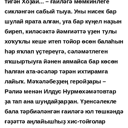
тигән Хоҙай... – ғаиләгә мөмкинлеге
сикләнгән сабый тыуа. Уны нисек бар
шулай ярата алған, уға бар күңел наҙын
биреп, киләсәктә йәмғиәттә үҙен тулы
хоҡуҡлы кеше итеп тойор өсөн балаһын
һәр яҡлап үҫтереүгә, сәләмәтлеген
яҡшыртыуға йәнен аямайса бар көсөн
һалған ата-әсәләр тәрән ихтирамға
лайыҡ. Мәҡәләбеҙҙең геройҙары –
Рәлиә менән Илдус Нурмөхәмәтовтар
ҙа тап ана шундайҙарҙан. Үҙенсәлекле
бала тәрбиәләнгән ғаиләгә юл төшкәндә
ғәҙәттә аңлайышһыҙ хис-тойғолар