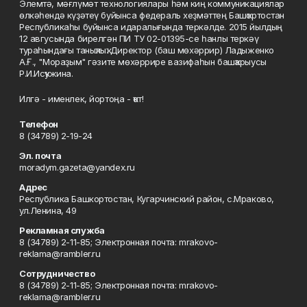
Элемтә, мәғлүмәт технологиялары һәм киң коммуникациялар
өлкәһендә күҙәтеү буйынса федераль хеҙмәттең Башҡортостан
Республикаһы буйынса идаралығында теркәлде. 2015 йылдың
12 авгусында бирелгән ПИ ТУ 02-01395-се һанлы теркәү
тураһындағы таныҡлыҡ. Директор (баш мөхәррир) Ладыженко
А.Ғ., "Мораҙым" гәзите мөхәррире вазифаһын башҡарыусы
Р.И.Исҡужина.
Илгә - именлек, йортоңа - ҡот!
Телефон
8 (34789) 2-19-24
Эл. почта
moradym.gazeta@yandex.ru
Адрес
Республика Башкортостан, Кугарчинский район, с.Мраково,
ул.Ленина, 49
Рекламная служба
8 (34789) 2-11-85; Электронная почта: mrakovo-
reklama@rambler.ru
Сотрудничество
8 (34789) 2-11-85; Электронная почта: mrakovo-
reklama@rambler.ru