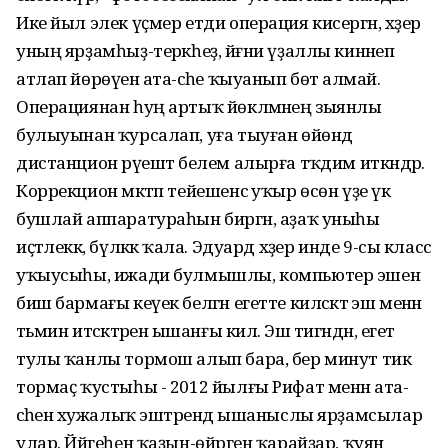
Ике йыл элек үҫмер етди операция кисергән, хәҙер
уның ярҙамһыҙ-терәкһеҙ, йәғни үҙаллы кинәнеп
атлап йөрөүенә ата-әсәһе ҡыуанып бөтә алмай.
Операциянан һуң артыҡ йөкләмәнең зыянлы
булыуынан ҡурсалап, уға тыуған өйөндә
дистанцион рәүештә белем алырға тәҡдим иткәндәр.
Коррекцион мәктәп тейешенсә уҡыр өсөн үҙе үк
бушлай аппаратураһын биргән, аҙаҡ уныһы
иҫтәлеккә, бүләккә ҡала. Эдуард хәҙер инде 9-сы класс
уҡыусыһы, ижади булмышлы, компьютер эшен
биш бармағы кеүек белгән егетте киләсәктә эш менән
тәьмин итәсәктәренә ышанғы килә. Эш тигәндән, егет
тулы ҡанлы тормош алып бара, бер минут тик
тормаҫ ҡустыһы - 2012 йылғы Рифат менән ата-
әсәһенә хужалыҡ эштәрендә ышаныслы ярҙамсылар
улар. Йәйгеһен ҡаҙын-өйрәген ҡарайҙар, ҡуян