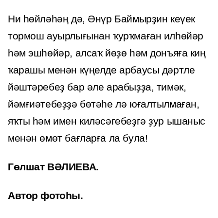
Ни һөйләһәң дә, Әнүр Баймырҙин кеүек
тормош ауырлығынан ҡурҡмаған илһөйәр
һәм эшһөйәр, алсаҡ йөҙө һәм донъяға киң
ҡарашы менән күңелде арбаусы дәртле
йәштәребеҙ бар әле арабыҙҙа, тимәк,
йәмғиәтебеҙҙә бөтәһе лә юғалтылмаған,
яҡты һәм имен киләсәгебеҙгә ҙур ышаныс
менән өмөт бағларға ла була!
Гөлшат ВӘЛИЕВА.
Автор фотоһы.