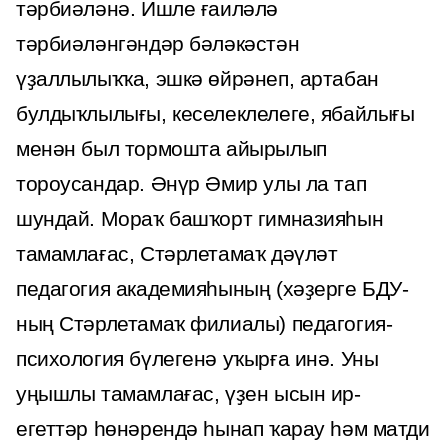
тәрбиәләнә. Ишле ғаиләлә
тәрбиәләнгәндәр бәләкәстән
үҙаллылыҡҡа, эшкә өйрәнеп, артабан
булдыҡлылығы, кеселеклелеге, ябайлығы
менән был тормошта айырылып
тороусандар. Әнүр Әмир улы ла тап
шундай. Мораҡ башҡорт гимназияһын
тамамлағас, Стәрлетамаҡ дәүләт
педагогия академияһының (хәҙерге БДУ-
ның Стәрлетамаҡ филиалы) педагогия-
психология бүлегенә уҡырға инә. Уны
уңышлы тамамлағас, үҙен ысын ир-
егеттәр һөнәрендә һынап ҡарау һәм матди