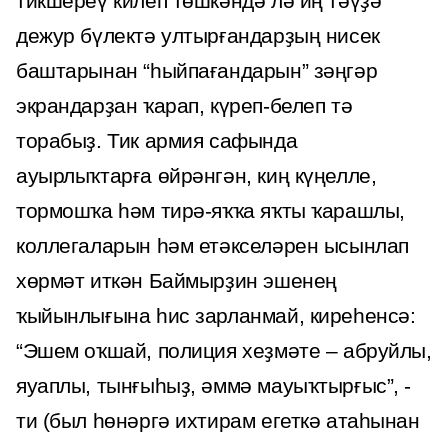
тикшереү килеп төшкәндә лә иң тәүҙә
дежур бүлектә ултырғандарҙың нисек
баштарынан “һыйпағандарын” зәңгәр
экрандарҙан ҡарап, күреп-белеп тә
торабыҙ. Тик армия сафында
ауырлыҡтарға өйрәнгән, киң күңелле,
тормошҡа һәм тирә-яҡҡа яҡты ҡарашлы,
коллегаларын һәм етәкселәрен ысынлап
хөрмәт иткән Баймырҙин эшенең
ҡыйынлығына һис зарланмай, киреһенсә:
“Эшем оҡшай, полиция хеҙмәте – абруйлы,
яуаплы, тынғыһыҙ, әммә мауыҡтырғыс”, -
ти (был һөнәргә ихтирам егеткә атаһынан