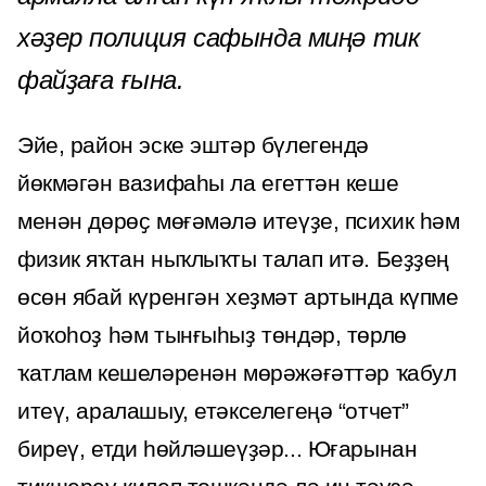
хәҙер полиция сафында миңә тик
файҙаға ғына.
Эйе, район эске эштәр бүлегендә
йөкмәгән вазифаһы ла егеттән кеше
менән дөрөҫ мөғәмәлә итеүҙе, психик һәм
физик яҡтан ныҡлыҡты талап итә. Беҙҙең
өсөн ябай күренгән хеҙмәт артында күпме
йоҡоһоҙ һәм тынғыһыҙ төндәр, төрлө
ҡатлам кешеләренән мөрәжәғәттәр ҡабул
итеү, аралашыу, етәкселегеңә “отчет”
биреү, етди һөйләшеүҙәр... Юғарынан