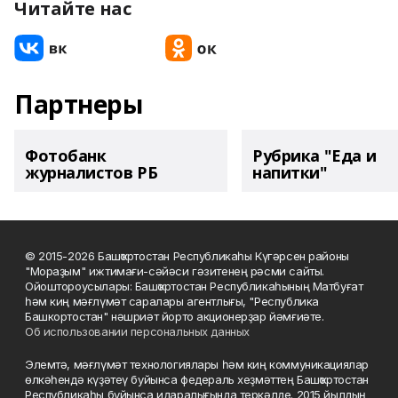
Читайте нас
Партнеры
Фотобанк
Рубрика "Еда и
журналистов РБ
напитки"
© 2015-2026 Башҡортостан Республикаһы Күгәрсен районы
"Мораҙым" ижтимағи-сәйәси гәзитенең рәсми сайты.
Ойоштороусылары: Башҡортостан Республикаһының Матбуғат
һәм киң мәғлүмәт саралары агентлығы, "Республика
Башкортостан" нәшриәт йорто акционерҙар йәмғиәте.
Об использовании персональных данных
Элемтә, мәғлүмәт технологиялары һәм киң коммуникациялар
өлкәһендә күҙәтеү буйынса федераль хеҙмәттең Башҡортостан
Республикаһы буйынса идаралығында теркәлде. 2015 йылдың