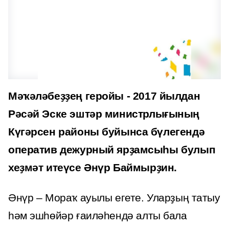
Мәҡәләбеҙҙең геройы - 2017 йылдан
Рәсәй Эске эштәр министрлығының
Күгәрсен районы буйынса бүлегендә
оператив дежурный ярҙамсыһы булып
хеҙмәт итеүсе Әнүр Баймырҙин.
Әнүр – Мораҡ ауылы егете. Уларҙың татыу
һәм эшһөйәр ғаиләһендә алты бала