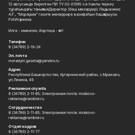
12 авгусында бирелгән ПИ ТУ 02-01395-се һанлы теркәү
тураһындағы таныҡлыҡ. Директор (баш мөхәррир) Ладыженко
А.Ғ., "Мораҙым" гәзите мөхәррире вазифаһын башҡарыусы
Р.И.Исҡужина.
Илгә - именлек, йортоңа - ҡот!
Телефон
8 (34789) 2-19-24
Эл. почта
moradym.gazeta@yandex.ru
Адрес
Республика Башкортостан, Кугарчинский район, с.Мраково,
ул.Ленина, 49
Рекламная служба
8 (34789) 2-11-85; Электронная почта: mrakovo-
reklama@rambler.ru
Сотрудничество
8 (34789) 2-11-85; Электронная почта: mrakovo-
reklama@rambler.ru
Отдел кадров
8 (34789) 2-11-77