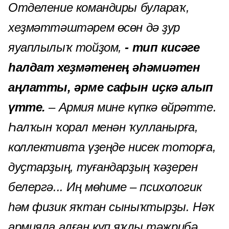
Отделение командиры булараҡ,
хеҙмәттәштәрем өсөн дә ҙур
яуаплылыҡ тойҙом,
- тип кисәге
һалдат хеҙмәтенең әһәмиәтен
аңлатты, әрме сафын иҫкә алып
үтте.
– Армия мине күпкә өйрәтте.
Һалҡын ҡорал менән ҡулланырға,
коллективта үҙеңде нисек тоторға,
дуҫтарҙың, туғандарҙың ҡәҙерен
белергә... Иң мөһиме – психологик
һәм физик яҡтан сыныҡтырҙы. Нәҡ
армияла алған күп яҡлы тәжрибә