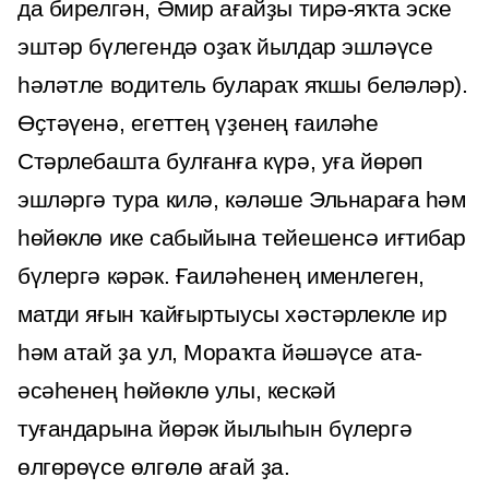
да бирелгән, Әмир ағайҙы тирә-яҡта эске
эштәр бүлегендә оҙаҡ йылдар эшләүсе
һәләтле водитель булараҡ яҡшы беләләр).
Өҫтәүенә, егеттең үҙенең ғаиләһе
Стәрлебашта булғанға күрә, уға йөрөп
эшләргә тура килә, кәләше Эльнараға һәм
һөйөклө ике сабыйына тейешенсә иғтибар
бүлергә кәрәк. Ғаиләһенең именлеген,
матди яғын ҡайғыртыусы хәстәрлекле ир
һәм атай ҙа ул, Мораҡта йәшәүсе ата-
әсәһенең һөйөклө улы, кескәй
туғандарына йөрәк йылыһын бүлергә
өлгөрөүсе өлгөлө ағай ҙа.