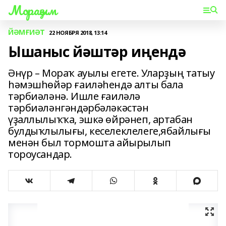
Мораҙым
ЙӘМҒИӘТ
22 НОЯБРЯ 2018, 13:14
Ышаныс йәштәр иңендә
Әнүр – Мораҡ ауылы егете. Уларҙың татыу
һәмэшһөйәр ғаиләһендә алты бала
тәрбиәләнә. Ишле ғаиләлә
тәрбиәләнгәндәрбәләкәстән
үҙаллылыҡҡа, эшкә өйрәнеп, артабан
булдыҡлылығы, кеселеклелеге,ябайлығы
менән был тормошта айырылып
тороусандар.