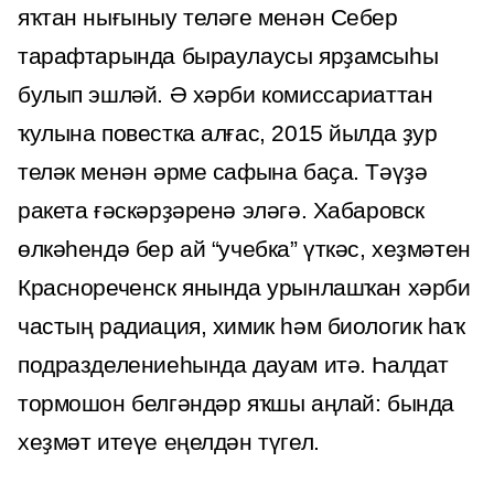
яҡтан нығыныу теләге менән Себер
тарафтарында быраулаусы ярҙамсыһы
булып эшләй. Ә хәрби комиссариаттан
ҡулына повестка алғас, 2015 йылда ҙур
теләк менән әрме сафына баҫа. Тәүҙә
ракета ғәскәрҙәренә эләгә. Хабаровск
өлкәһендә бер ай “учебка” үткәс, хеҙмәтен
Краснореченск янында урынлашҡан хәрби
частың радиация, химик һәм биологик һаҡ
подразделениеһында дауам итә. Һалдат
тормошон белгәндәр яҡшы аңлай: бында
хеҙмәт итеүе еңелдән түгел.