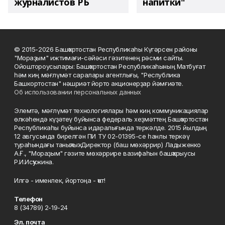
журналистов РБ
напитки"
© 2015-2026 Башҡортостан Республикаһы Күгәрсен районы
"Мораҙым" ижтимағи-сәйәси гәзитенең рәсми сайты.
Ойоштороусылары: Башҡортостан Республикаһының Матбуғат
һәм киң мәғлүмәт саралары агентлығы, "Республика
Башкортостан" нәшриәт йорто акционерҙар йәмғиәте.
Об использовании персональных данных
Элемтә, мәғлүмәт технологиялары һәм киң коммуникациялар
өлкәһендә күҙәтеү буйынса федераль хеҙмәттең Башҡортостан
Республикаһы буйынса идаралығында теркәлде. 2015 йылдың
12 авгусында бирелгән ПИ ТУ 02-01395-се һанлы теркәү
тураһындағы таныҡлыҡ. Директор (баш мөхәррир) Ладыженко
А.Ғ., "Мораҙым" гәзите мөхәррире вазифаһын башҡарыусы
Р.И.Исҡужина.
Илгә - именлек, йортоңа - ҡот!
Телефон
8 (34789) 2-19-24
Эл. почта