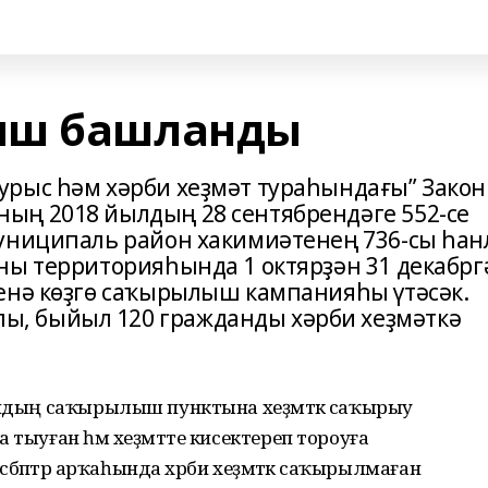
ыш башланды
рыс һәм хәрби хеҙмәт тураһындағы” Закон
ың 2018 йылдың 28 сентябрендәге 552-се
муниципаль район хакимиәтенең 736-сы һа
ны территорияһында 1 октярҙән 31 декабрг
енә көҙгө саҡырылыш кампанияһы үтәсәк.
, быйыл 120 гражданды хәрби хеҙмәткә
йондың саҡырылыш пунктына хеҙмәткә саҡырыу
 тыуған һәм хеҙмәтте кисектереп тороуға
 сәбәптәр арҡаһында хәрби хеҙмәткә саҡырылмаған