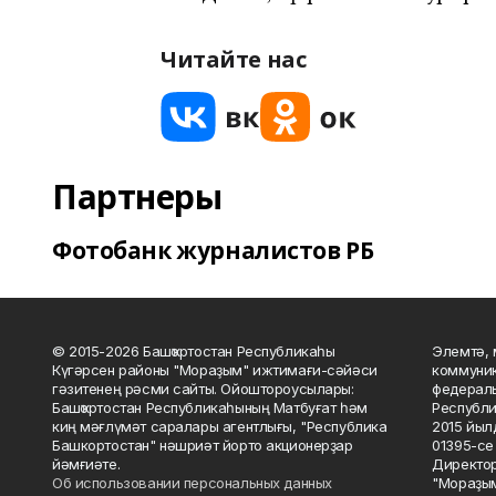
Читайте нас
Партнеры
Фотобанк журналистов РБ
© 2015-2026 Башҡортостан Республикаһы
Элемтә, 
Күгәрсен районы "Мораҙым" ижтимағи-сәйәси
коммуник
гәзитенең рәсми сайты. Ойоштороусылары:
федераль
Башҡортостан Республикаһының Матбуғат һәм
Республи
киң мәғлүмәт саралары агентлығы, "Республика
2015 йыл
Башкортостан" нәшриәт йорто акционерҙар
01395-се 
йәмғиәте.
Директор
Об использовании персональных данных
"Мораҙым