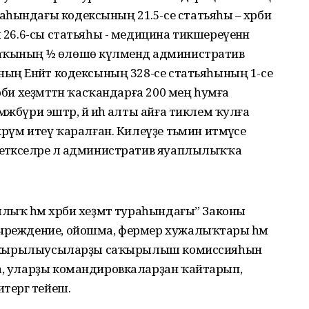
һындағы кодексының 21.5-се статьяһы – хәрби
м 26.6-сы статьяһы - медицина тикшереүенән
аҡының ½ өлөшө күләмендә административ
ның Енәйәт кодексының 328-се статьяһының 1-се
рби хеҙмәттән ҡасҡандарға 200 мең һумға
жбүри эштәр, йә иһә алты айға тиклем ҡулға
хрүм итеү ҡаралған. Килеүҙе тәьмин итмәүсе
етәкселәре лә административ яуаплылыҡҡа
лыҡ һәм хәрби хеҙмәт тураһындағы” Законы
учреждение, ойошма, фермер хужалыҡтары һәм
кә саҡырылыусыларҙы саҡырылыш комиссияһын
ға, уларҙы командировкаларҙан ҡайтарып,
тергә тейеш.