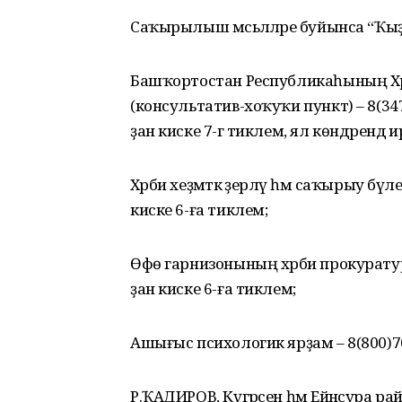
Саҡырылыш мәсьәләләре буйынса “Ҡы
Башҡортостан Республикаһының Хәрби
(консультатив-хоҡуҡи пункт) – 8(347)
ҙан киске 7-гә тиклем, ял көндәрендә и
Хәрби хеҙмәткә әҙерләү һәм саҡырыу бүле
киске 6-ға тиклем;
Өфө гарнизонының хәрби прокуратураһ
ҙан киске 6-ға тиклем;
Ашығыс психологик ярҙам – 8(800)7000-
Р.ҠАДИРОВ, Күгәрсен һәм Ейәнсура р