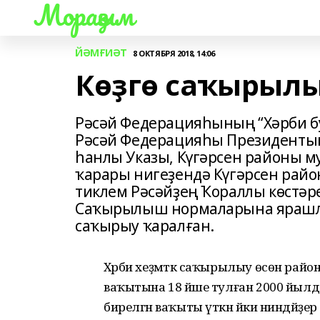
Мораҙым
ЙӘМҒИӘТ
8 ОКТЯБРЯ 2018, 14:06
Көҙгө саҡырыл
Рәсәй Федерацияһының “Хәрби бу
Рәсәй Федерацияһы Президентын
һанлы Указы, Күгәрсен районы 
ҡарары нигеҙендә Күгәрсен райо
тиклем Рәсәйҙең Ҡораллы көстәр
Саҡырылыш нормаларына ярашлы
саҡырыу ҡаралған.
Хәрби хеҙмәткә саҡырылыу өсөн ра
ваҡытына 18 йәше тулған 2000 йылда
бирелгән ваҡыты үткән йәки ниндәйҙер