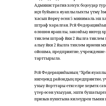
Административ хоҡуҡ боҙоуҙар тура
иҫәп буйынса яуаплылыҡты үтәмәү һә
ҡасып йөрөү өсөн 5 минималь эш х
штраф ҡаралған. Рәсәй Федерацияһы
өлөшөнә ярашлы, законһыҙ нигеҙҙә хә
тиклем штраф йәки 2 йылға тиклем мә
алыу йәки 2 йылға тиклем иркенән мә
ойошма, предприятие, учреждение 
тарттырыла.
Рәсәй Федерацияһының “Хәрби яуаплы
нигеҙендә райондың предприятие, 
уҡыу йорттары етәкселәре хеҙмәт
үтер өсөн уҡыуҙан, эштән бушатыр
призыв пунктына килеүҙәрен тәьмин и