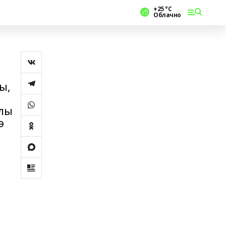
+25 °С
Облачно
ы,
нлы
ә