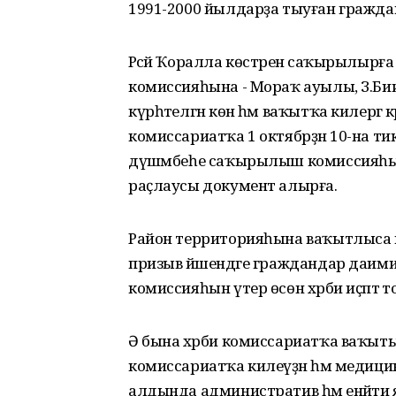
1991-2000 йылдарҙа тыуған граждан
Рәсәй Ҡоралла көстәренә саҡырылыр
комиссияһына - Мораҡ ауылы, З.Би
күрһәтелгән көн һәм ваҡытҡа килергә 
комиссариатҡа 1 октябрҙән 10-на тикл
дүшәмбеһе саҡырылыш комиссияһы үте
раҫлаусы документ алырға.
Район территорияһына ваҡытлыса к
призыв йәшендәге граждандар даими
комиссияһын үтер өсөн хәрби иҫәптә
Ә бына хәрби комиссариатҡа ваҡытынд
комиссариатҡа килеүҙән һәм медицин
алдында административ һәм енәйәти я