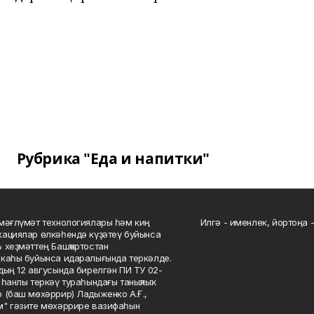
Рубрика "Еда и напитки"
мәғлүмәт технологиялары һәм киң
Илгә - именлек, йортоңа - 
ациялар өлкәһендә күҙәтеү буйынса
 хеҙмәттең Башҡортостан
каһы буйынса идаралығында теркәлде.
дың 12 авгусында бирелгән ПИ ТУ 02-
һанлы теркәү тураһындағы таныҡлыҡ.
 (баш мөхәррир) Ладыженко А.Ғ.,
" гәзите мөхәррире вазифаһын