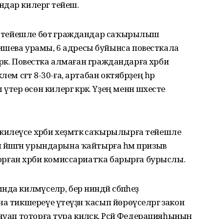
дар килергә тейеш.
ға тейешле бөтә граждандар саҡырылыш
ишева урамы, 6 адресы буйынса повесткала
кәрәк. Повестка алмаған граждандарға хәрби
ем сәғәт 8-30-ға, артабан октябрҙең һәр
р өсөн килергә кәрәк. Үҙең менән шәхесте
илеүсе хәрби хеҙмәткә саҡырылырға тейешле
 йәшәгән урындарына ҡайтырға һәм призыв
 торған хәрби комиссариатҡа барырға бурыслы.
а килмәүселәр, бер ниндәй сәбәпһеҙ
а тикшереүе үтеүҙән ҡасып йөрөүселәргә закон
уап тоторға тура киләсәк. Рәсәй Федерацияһының