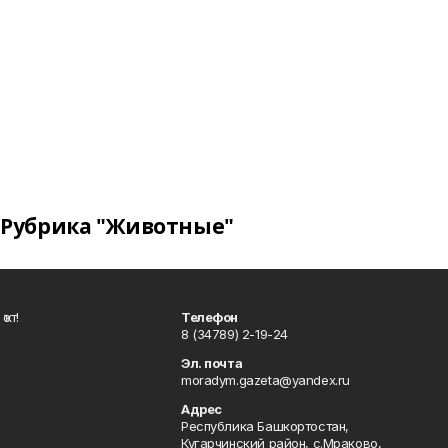
Рубрика "Животные"
ҡот!
Телефон
8 (34789) 2-19-24
Эл. почта
moradym.gazeta@yandex.ru
Адрес
Республика Башкортостан,
Кугарчинский район, с.Мраково,