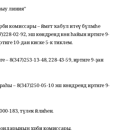
ҙыу линия”
 комиссары – йәмәғәт ҡабул итеү бүлмәһе
228-02-92, эш көндәрендә көн һайын иртәнге 9-
ртәнге 10-дан киске 5-кә тиклем.
ге – 8(347)253-13-48, 228-43-59, иртәнге 9-ҙан
ы – 8(347)250-05-10 эш көндәрендә иртәнге 9-
183, тәүлек әйләнәһенә.
айондарының хәрби комиссары.