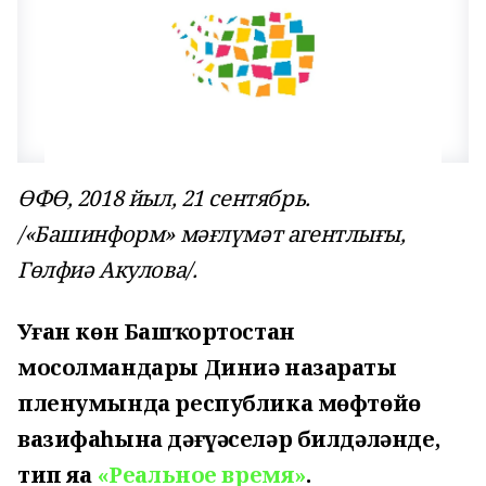
ӨФӨ, 2018 йыл, 21 сентябрь.
/«Башинформ» мәғлүмәт агентлығы,
Гөлфиә Акулова/.
Уҙған көн Башҡортостан
мосолмандары Диниә назараты
пленумында республика мөфтөйө
вазифаһына дәғүәселәр билдәләнде,
тип яҙа
«Реальное время»
.