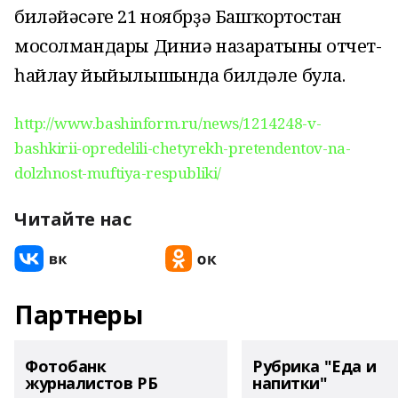
биләйәсәге 21 ноябрҙә Башҡортостан
мосолмандары Диниә назаратының отчет-
һайлау йыйылышында билдәле була.
http://www.bashinform.ru/news/1214248-v-
bashkirii-opredelili-chetyrekh-pretendentov-na-
dolzhnost-muftiya-respubliki/
Читайте нас
Партнеры
Фотобанк
Рубрика "Еда и
журналистов РБ
напитки"