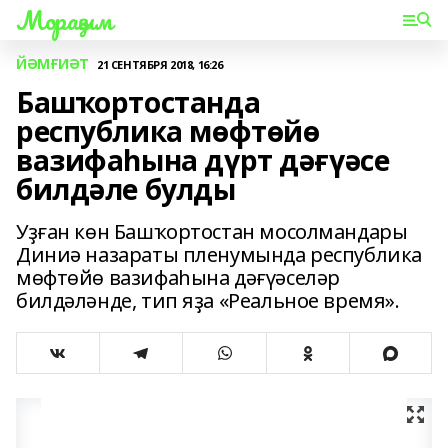
Мораҙым
ЙӘМҒИӘТ
21 СЕНТЯБРЯ 2018, 16:26
Башҡортостанда
республика мөфтөйө
вазифаһына дүрт дәғүәсе
билдәле булды
Уҙған көн Башҡортостан мосолмандары
Диниә назараты пленумында республика
мөфтөйө вазифаһына дәғүәселәр
билдәләнде, тип яҙа «Реальное время».