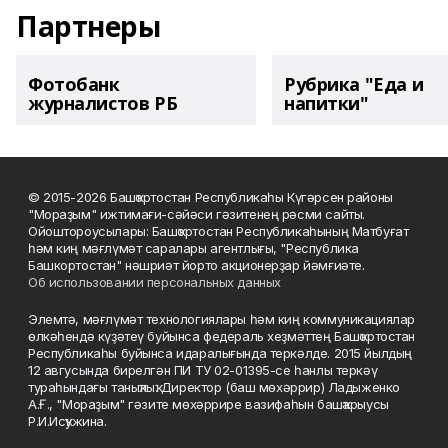
Партнеры
Фотобанк
Рубрика "Еда и
журналистов РБ
напитки"
© 2015-2026 Башҡортостан Республикаһы Күгәрсен районы
"Мораҙым" ижтимағи-сәйәси гәзитенең рәсми сайты.
Ойоштороусылары: Башҡортостан Республикаһының Матбуғат
һәм киң мәғлүмәт саралары агентлығы, "Республика
Башкортостан" нәшриәт йорто акционерҙар йәмғиәте.
Об использовании персональных данных
Элемтә, мәғлүмәт технологиялары һәм киң коммуникациялар
өлкәһендә күҙәтеү буйынса федераль хеҙмәттең Башҡортостан
Республикаһы буйынса идаралығында теркәлде. 2015 йылдың
12 авгусында бирелгән ПИ ТУ 02-01395-се һанлы теркәү
тураһындағы таныҡлыҡ. Директор (баш мөхәррир) Ладыженко
А.Ғ., "Мораҙым" гәзите мөхәррире вазифаһын башҡарыусы
Р.И.Исҡужина.