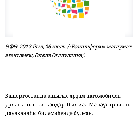
ӨФӨ, 2018 йыл, 26 июль. /«Башинформ» мәғлүмәт
агентлығы, Әлфиә Әғлиуллина/.
Башҡортостанда ашығыс ярҙам автомобилен
урлап алып киткәндәр. Был хәл Мәләүез районы
дауаханаһы биләмәһендә булған.