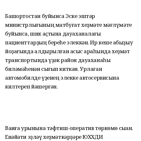
Башҡортостан буйынса Эске эштәр
министрлығының матбуғат хеҙмәте мәғлүмәте
буйынса, шик аҫтына дауаханалағы
пациенттарҙың береһе элеккән. Ир кеше ҡабыҙыу
йоҙағында ҡалдырылған асҡыс арҡаһында хеҙмәт
транспортында үҙәк район дауаханаһы
биләмәһенән сығып киткән. Урлаған
автомобилде үҙенең элекке автосервисына
килтереп йәшергән.
Ваҡиға урынына тәфтиш-оператив төркөмө сыҡҡан.
Енәйәти эҙләү хеҙмәткәрҙәре ЮХХДИ