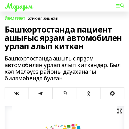
Мораҙым
ЙӘМҒИӘТ
27 ИЮЛЯ 2018, 07:41
Башҡортостанда пациент
ашығыс ярҙам автомобилен
урлап алып киткән
Башҡортостанда ашығыс ярҙам
автомобилен урлап алып киткәндәр. Был
хәл Мәләүез районы дауаханаһы
биләмәһендә булған.