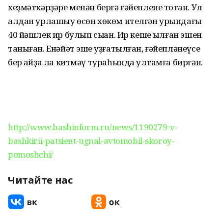
хеҙмәткәрҙәре менән бергә ғәйеплене тотҡан. Ул
алдан урлашыу өсөн хөкөм ителгән урындағы
40 йәшлек ир булып сыҡҡан. Ир кеше ҡылған эшен
таныған. Енәйәт эше ҡуҙғатылған, ғәйепләнеүсе
бер ҡайҙа ла китмәү тураһында ҡултамға биргән.
http://www.bashinform.ru/news/1190279-v-
bashkirii-patsient-ugnal-avtomobil-skoroy-
pomoshchi/
Читайте нас