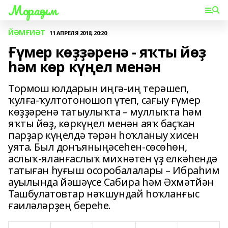
Мораҙым
ЙӘМҒИӘТ
11 АПРЕЛЯ 2018, 20:20
Ғүмер көҙҙәренә - яҡты йөҙ
һәм көр күңел менән
Тормош юлдарын иңгә-иң терәшеп,
ҡулға-ҡултотоношоп үтеп, сағыу ғүмер
көҙҙәренә татыулыҡта – муллыҡта һәм
яҡты йөҙ, көркүңел менән аяҡ баҫҡан
парҙар күңелдә тәрән һоҡланыу хисен
уята. Был донъяныңәсеһен-сөсөһөн,
аслыҡ-яланғаслыҡ михнәтен үҙ елкәһендә
татыған һуғыш осоробалалары – Ибраһим
ауылында йәшәүсе Сабира һәм Әхмәтйән
Ташбулатовтар нәҡшундай һоҡланғыс
ғаиләләрҙең береһе.