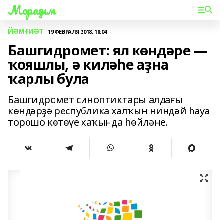
Мораҙым
ЙӘМҒИӘТ
19 ФЕВРАЛЯ 2018, 18:04
Башгидромет: ял көндәре —
ҡояшлы, ә киләһе аҙна
ҡарлы була
Башгидромет синоптиктары алдағы
көндәрҙә республика халҡын ниндәй һауа
торошо көтөүе хаҡында һөйләне.