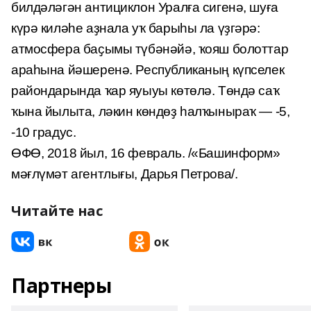
билдәләгән антициклон Уралға сигенә, шуға
күрә киләһе аҙнала уҡ барыһы ла үҙгәрә:
атмосфера баҫымы түбәнәйә, ҡояш болоттар
араһына йәшеренә. Республиканың күпселек
райондарында ҡар яуыуы көтөлә. Төндә саҡ
ҡына йылыта, ләкин көндөҙ һалҡыныраҡ — -5,
-10 градус.
ӨФӨ, 2018 йыл, 16 февраль. /«Башинформ»
мәғлүмәт агентлығы, Дарья Петрова/.
Читайте нас
Партнеры