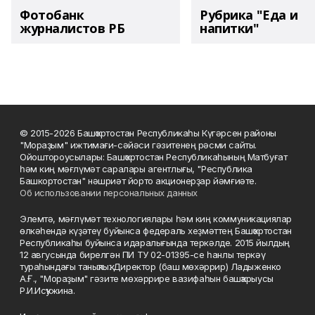
Фотобанк
Рубрика "Еда и
журналистов РБ
напитки"
© 2015-2026 Башҡортостан Республикаһы Күгәрсен районы
"Мораҙым" ижтимағи-сәйәси гәзитенең рәсми сайты.
Ойоштороусылары: Башҡортостан Республикаһының Матбуғат
һәм киң мәғлүмәт саралары агентлығы, "Республика
Башкортостан" нәшриәт йорто акционерҙар йәмғиәте.
Об использовании персональных данных
Элемтә, мәғлүмәт технологиялары һәм киң коммуникациялар
өлкәһендә күҙәтеү буйынса федераль хеҙмәттең Башҡортостан
Республикаһы буйынса идаралығында теркәлде. 2015 йылдың
12 авгусында бирелгән ПИ ТУ 02-01395-се һанлы теркәү
тураһындағы таныҡлыҡ. Директор (баш мөхәррир) Ладыженко
А.Ғ., "Мораҙым" гәзите мөхәррире вазифаһын башҡарыусы
Р.И.Исҡужина.