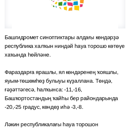
Башгидромет синоптиктары алдағы көндәрҙә
республика халҡын ниндәй һауа торошо көтөүе
хаҡында һөйләне.
Фараздарға ярашлы, ял көндәренең ҡояшлы,
яуым-төшөмһөҙ булыуы күҙаллана. Төндә,
ғәҙәттәгесә, һалҡынса: -11,-16,
Башҡортостандың ҡайһы бер райондарында
-20,-25 градус, көндөҙ иһә -3,-8.
Ләкин республикалағы һауа торошон