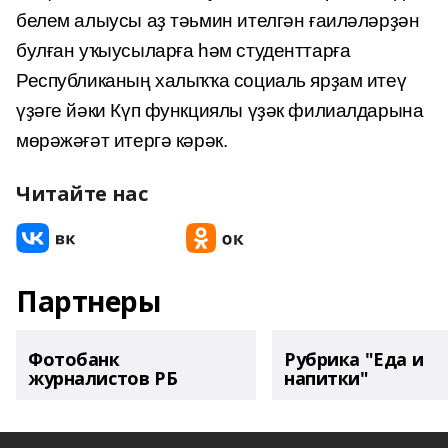
белем алыусы аҙ тәьмин ителгән ғаиләләрҙән
булған уҡыусыларға һәм студенттарға
Республиканың халыҡҡа социаль ярҙам итеү
үҙәге йәки Күп функциялы үҙәк филиалдарына
мөрәжәғәт итергә кәрәк.
Читайте нас
Партнеры
Фотобанк
Рубрика "Еда и
журналистов РБ
напитки"