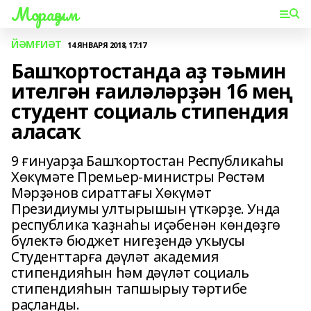
Мораҙым
ЙӘМҒИӘТ
14 ЯНВАРЯ 2018, 17:17
Башҡортостанда аҙ тәьмин
ителгән ғаиләләрҙән 16 мең
студент социаль стипендия
аласаҡ
9 ғинуарҙа Башҡортостан Республикаһы
Хөкүмәте Премьер-министры Рөстәм
Мәрҙәнов сираттағы Хөкүмәт
Президиумы ултырышын үткәрҙе. Унда
республика ҡаҙнаһы иҫәбенән көндөҙгө
бүлектә бюджет нигеҙендә уҡыусы
Студенттарға дәүләт академия
стипендияһын һәм дәүләт социаль
стипендияһын тапшырыу тәртибе
раҫланды.