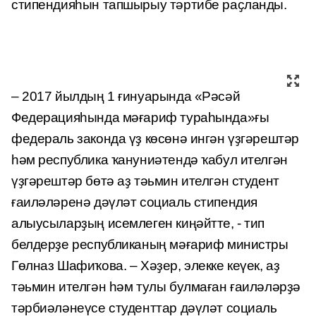
стипендияһын тапшырыу тәртибе раҫланды.
– 2017 йылдың 1 ғинуарында «Рәсәй
Федерацияһында мәғариф тураһында»ғы
федераль законда үҙ көсөнә ингән үҙгәрештәр
һәм республика ҡануниәтендә ҡабул ителгән
үҙгәрештәр бөтә аҙ тәьмин ителгән студент
ғаиләләренә дәүләт социаль стипендия
алыусыларҙың исемлеген киңәйтте, - тип
белдерҙе республиканың мәғариф министры
Гөлназ Шафиҡова. – Хәҙер, элекке кеүек, аҙ
тәьмин ителгән һәм тулы булмаған ғаиләләрҙә
тәрбиәләнеүсе студенттар дәүләт социаль