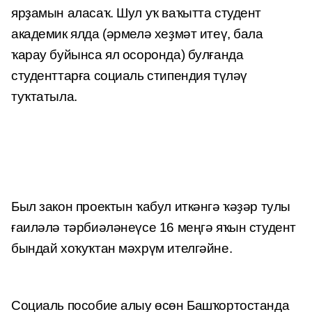
ярҙамын аласаҡ. Шул уҡ ваҡытта студент
академик ялда (әрмелә хеҙмәт итеү, бала
ҡарау буйынса ял осоронда) булғанда
студенттарға социаль стипендия түләү
туҡтатыла.
Был закон проектын ҡабул иткәнгә ҡәҙәр тулы
ғаиләлә тәрбиәләнеүсе 16 меңгә яҡын студент
бындай хоҡуҡтан мәхрүм ителгәйне.
Социаль пособие алыу өсөн Башҡортостанда