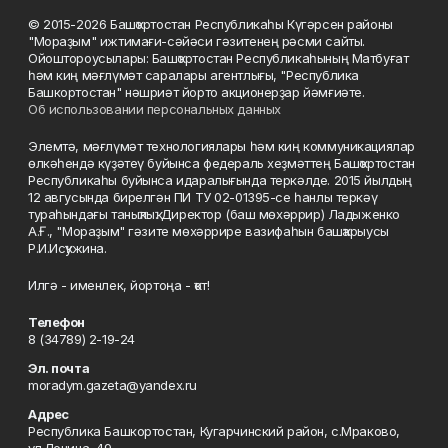
© 2015-2026 Башҡортостан Республикаһы Күгәрсен районы
"Мораҙым" ижтимағи-сәйәси гәзитенең рәсми сайты.
Ойоштороусылары: Башҡортостан Республикаһының Матбуғат
һәм киң мәғлүмәт саралары агентлығы, "Республика
Башкортостан" нәшриәт йорто акционерҙар йәмғиәте.
Об использовании персональных данных
Элемтә, мәғлүмәт технологиялары һәм киң коммуникациялар
өлкәһендә күҙәтеү буйынса федераль хеҙмәттең Башҡортостан
Республикаһы буйынса идаралығында теркәлде. 2015 йылдың
12 авгусында бирелгән ПИ ТУ 02-01395-се һанлы теркәү
тураһындағы таныҡлыҡ. Директор (баш мөхәррир) Ладыженко
А.Ғ., "Мораҙым" гәзите мөхәррире вазифаһын башҡарыусы
Р.И.Исҡужина.
Илгә - именлек, йортоңа - ҡот!
Телефон
8 (34789) 2-19-24
Эл. почта
moradym.gazeta@yandex.ru
Адрес
Республика Башкортостан, Кугарчинский район, с.Мраково,