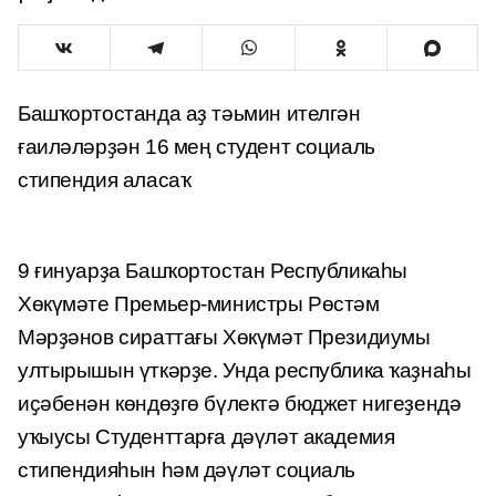
Башҡортостанда аҙ тәьмин ителгән
ғаиләләрҙән 16 мең студент социаль
стипендия аласаҡ
9 ғинуарҙа Башҡортостан Республикаһы
Хөкүмәте Премьер-министры Рөстәм
Мәрҙәнов сираттағы Хөкүмәт Президиумы
ултырышын үткәрҙе. Унда республика ҡаҙнаһы
иҫәбенән көндөҙгө бүлектә бюджет нигеҙендә
уҡыусы Студенттарға дәүләт академия
стипендияһын һәм дәүләт социаль