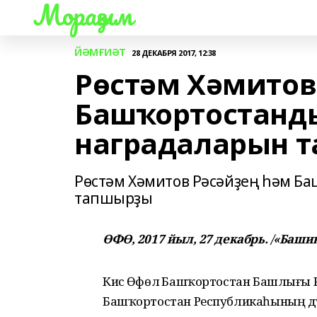
Мораҙым
ЙӘМҒИӘТ
28 ДЕКАБРЯ 2017, 12:38
Рөстәм Хәмитов
Башҡортостанд
наградаларын 
Рөстәм Хәмитов Рәсәйҙең һәм Б
тапшырҙы
ӨФӨ, 2017 йыл, 27 декабрь. /«Баш
Кисә Өфөлә Башҡортостан Башлығы Рө
Башҡортостан Республикаһының дә