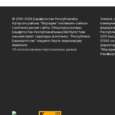
© 2015-2026 Башҡортостан Республикаһы
Элемтә, 
Күгәрсен районы "Мораҙым" ижтимағи-сәйәси
коммуник
гәзитенең рәсми сайты. Ойоштороусылары:
федераль
Башҡортостан Республикаһының Матбуғат һәм
Республи
киң мәғлүмәт саралары агентлығы, "Республика
2015 йыл
Башкортостан" нәшриәт йорто акционерҙар
01395-се 
йәмғиәте.
Директор
Об использовании персональных данных
"Мораҙым
башҡарыу