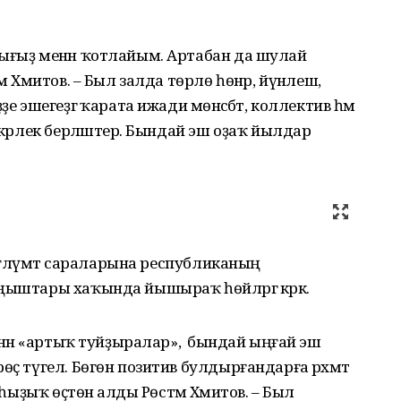
рығыҙ менән ҡотлайым. Артабан да шулай
 Хәмитов. – Был залда төрлө һөнәр, йүнәлеш,
е эшегеҙгә ҡарата ижади мөнәсәбәт, коллектив һәм
әкәрлек берләштерә. Бындай эш оҙаҡ йылдар
 мәғлүмәт сараларына республиканың
ңыштары хаҡында йышыраҡ һөйләргә кәрәк.
енән «артыҡ туйҙыралар», ә бындай ыңғай эш
өҫ түгел. Бөгөн позитив булдырғандарға рәхмәт
 һыҙыҡ өҫтөнә алды Рөстәм Хәмитов. – Был