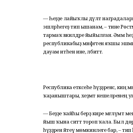
— Һеҙҙе лайыҡлы дәүләт наградала
эшләрһегеҙ тип ышанам, – тине Рөстәм
тармаҡ вәкилдәре йыйылған. Әммә һеҙҙ
республикабыҙ мәнфәғәтенә яҡшы эшм
дауам итһен ине, әлбиттә.
Республика етәксеһе һүҙҙәренсә, киң
ҡаҙаныштары, хеҙмәт кешеләренең у
— Беҙҙе ҡайһы берҙә кире мәғлүмәт м
йыш ҡына ситтә тороп ҡала. Был дөр
һүҙҙәрен әйтеү мөмкинлеге бар, – тип