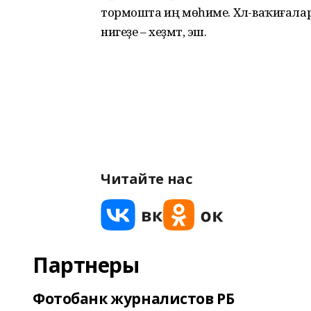
тормошта иң мөһиме. Хәл-ваҡиғалар 
нигеҙе – хеҙмәт, эш.
Читайте нас
Партнеры
Фотобанк журналистов РБ