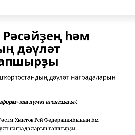
 Рәсәйҙең һәм
ың дәүләт
тапшырҙы
ашҡортостандың дәүләт наградаларын
информ» мәғлүмәт агентлығы/.
стәм Хәмитов Рәсәй Федерацияһының һәм
үләт наградаларын тапшырҙы.