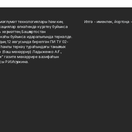
мәғлүмәт технологиялары һәм киң
Илгә - именлек, йортоңа - 
ациялар өлкәһендә күҙәтеү буйынса
 хеҙмәттең Башҡортостан
каһы буйынса идаралығында теркәлде.
дың 12 авгусында бирелгән ПИ ТУ 02-
һанлы теркәү тураһындағы таныҡлыҡ.
 (баш мөхәррир) Ладыженко А.Ғ.,
" гәзите мөхәррире вазифаһын
сы Р.И.Исҡужина.