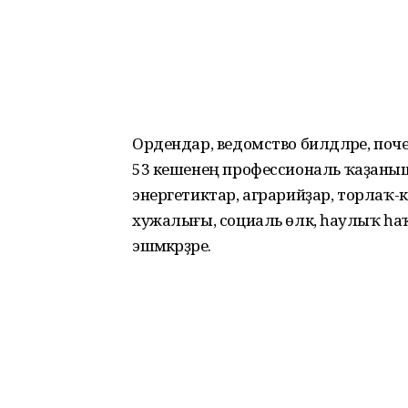
Ордендар, ведомство билдәләре, поче
53 кешенең профессиональ ҡаҙаныш
энергетиктар, аграрийҙар, торлаҡ
хужалығы, социаль өлкә, һаулыҡ һаҡлау, 
эшмәкәрҙәре.