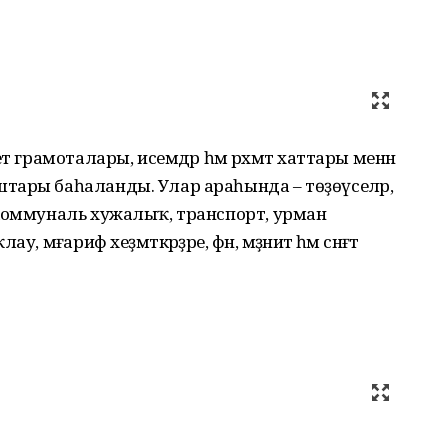
т грамоталары, исемдәр һәм рәхмәт хаттары менән
тары баһаланды. Улар араһында – төҙөүселәр,
-коммуналь хужалыҡ, транспорт, урман
мәғариф хеҙмәткәрҙәре, фән, мәҙәниәт һәм сәнғәт