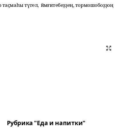
таҫмаһы түгел, ә йәмғиәтебеҙҙең, тормошобоҙҙоң
Рубрика "Еда и напитки"