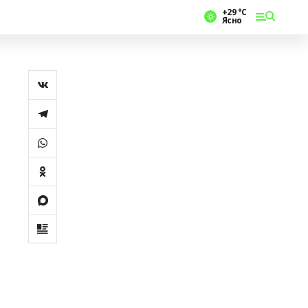
+29 °С
Ясно