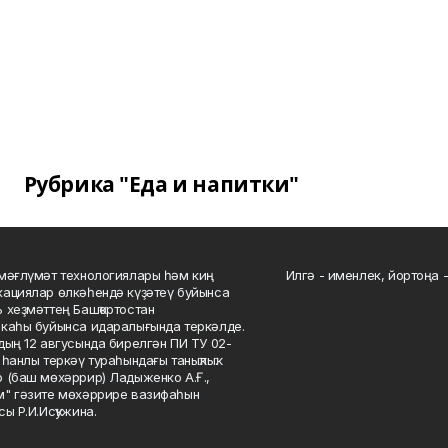
Рубрика "Еда и напитки"
мәғлүмәт технологиялары һәм киң
Илгә - именлек, йортоңа - 
ациялар өлкәһендә күҙәтеү буйынса
 хеҙмәттең Башҡортостан
каһы буйынса идаралығында теркәлде.
дың 12 авгусында бирелгән ПИ ТУ 02-
һанлы теркәү тураһындағы таныҡлыҡ.
 (баш мөхәррир) Ладыженко А.Ғ.,
" гәзите мөхәррире вазифаһын
сы Р.И.Исҡужина.