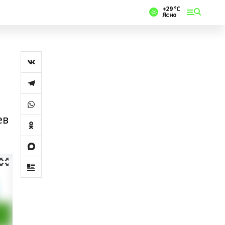
+29 °С
Ясно
ев