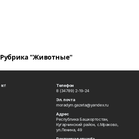
Рубрика "Животные"
ҡот!
Телефон
8 (34789) 2-19-24
Эл. почта
moradym.gazeta@yandex.ru
Адрес
Республика Башкортостан,
Кугарчинский район, с.Мраково,
ул.Ленина, 49
Рекламная служба