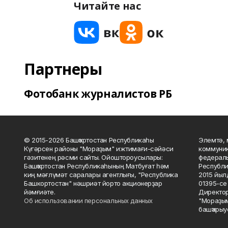
Читайте нас
Партнеры
Фотобанк журналистов РБ
© 2015-2026 Башҡортостан Республикаһы
Элемтә, 
Күгәрсен районы "Мораҙым" ижтимағи-сәйәси
коммуник
гәзитенең рәсми сайты. Ойоштороусылары:
федераль
Башҡортостан Республикаһының Матбуғат һәм
Республи
киң мәғлүмәт саралары агентлығы, "Республика
2015 йыл
Башкортостан" нәшриәт йорто акционерҙар
01395-се 
йәмғиәте.
Директор
Об использовании персональных данных
"Мораҙым
башҡарыу