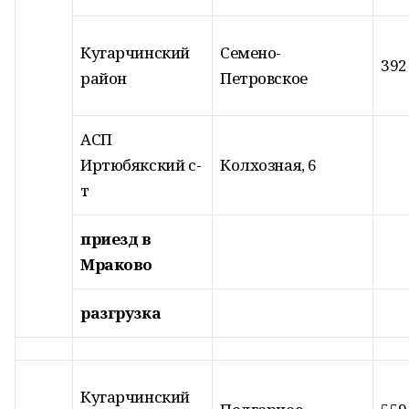
Кугарчинский
Семено-
392
район
Петровское
АСП
Иртюбякский с-
Колхозная, 6
т
приезд в
Мраково
разгрузка
Кугарчинский