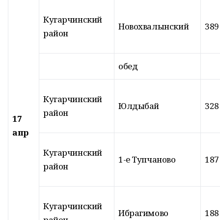
Кугарчинский
Новохвалынский
389
район
обед
Кугарчинский
Юлдыбай
328
район
17
апр
Кугарчинский
1-е Тупчаново
187
район
Кугарчинский
Ибрагимово
188
район