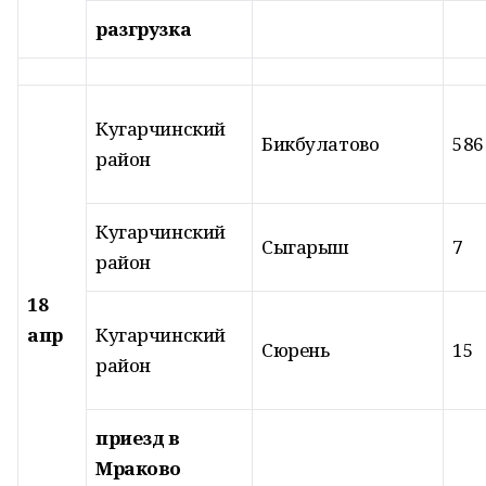
разгрузка
Кугарчинский
Бикбулатово
586
район
Кугарчинский
Сыгарыш
7
район
18
апр
Кугарчинский
Сюрень
15
район
приезд в
Мраково