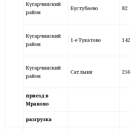
Кугарчинский
Бустубаево
82
район
Кугарчинский
1-е Тукатово
142
район
Кугарчинский
Сатлыки
256
район
приезд в
Мраково
разгрузка