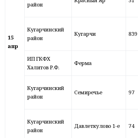
Красный Яр
31
район
Кугарчинский
Кугарчи
839
15
район
апр
ИП ГКФХ
Ферма
Халитов Р.Ф.
Кугарчинский
Семиречье
97
район
Кугарчинский
Давлеткулово 1-е
74
район