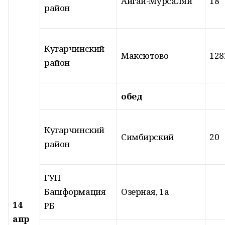
Айгай-Мурсаляй
18
район
Кугарчинский
Максютово
128
район
обед
Кугарчинский
Симбирский
20
район
ГУП
Башформация
Озерная, 1а
14
РБ
апр