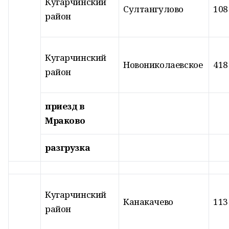
Кугарчинский
Султангулово
108
район
Кугарчинский
Новониколаевское
418
район
приезд в
Мраково
разгрузка
Кугарчинский
Канакачево
113
район