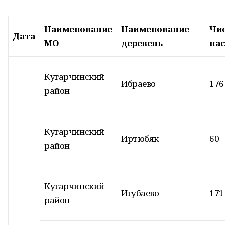
Наименование
Наименование
Чи
Дата
МО
деревень
на
Кугарчинский
Ибраево
176
район
Кугарчинский
Иртюбяк
60
район
Кугарчинский
Игубаево
171
район