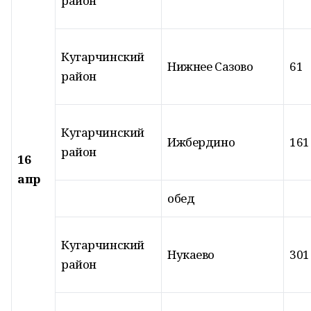
район
Кугарчинский
Нижнее Сазово
61
район
Кугарчинский
Ижбердино
161
район
16
апр
обед
Кугарчинский
Нукаево
301
район