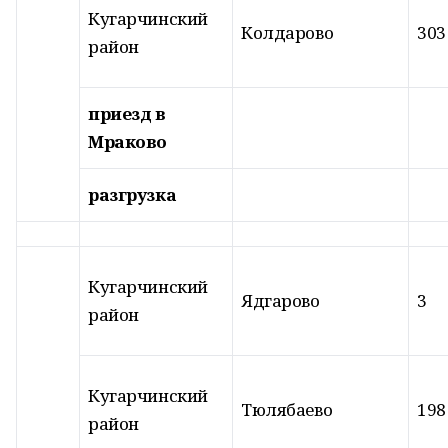
Кугарчинский
Колдарово
303
район
приезд в
Мраково
разгрузка
Кугарчинский
Ядгарово
3
район
Кугарчинский
Тюлябаево
198
район