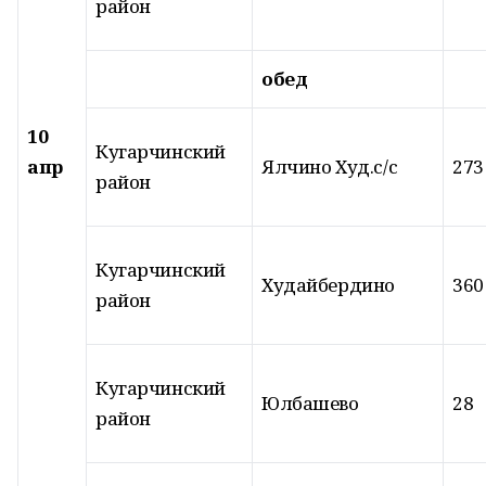
район
обед
10
Кугарчинский
апр
Ялчино Худ.с/с
273
район
Кугарчинский
Худайбердино
360
район
Кугарчинский
Юлбашево
28
район