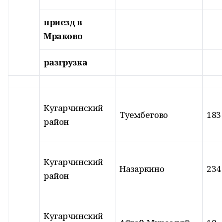
приезд в
Мраково
разгрузка
Кугарчинский
Туембетово
183
район
Кугарчинский
Назаркино
234
район
Кугарчинский