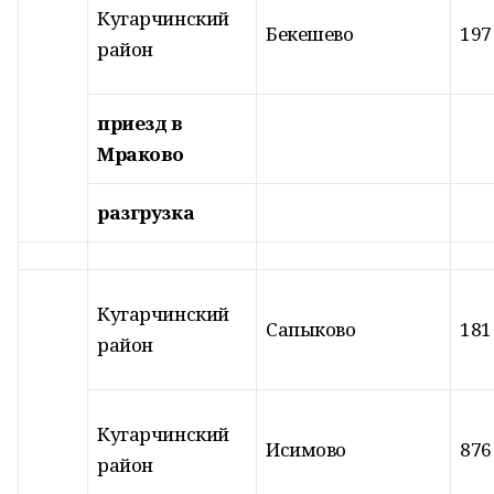
Кугарчинский
Бекешево
197
район
приезд в
Мраково
разгрузка
Кугарчинский
Сапыково
181
район
Кугарчинский
Исимово
876
район