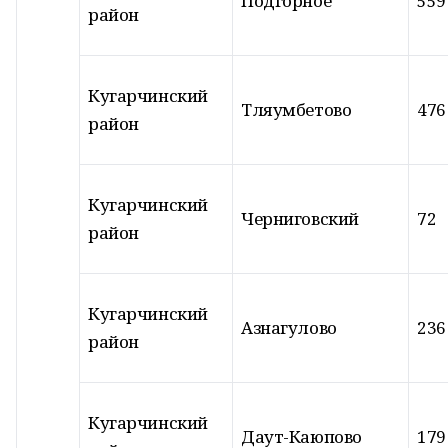
Подгорное
559
район
Кугарчинский
Тляумбетово
476
район
Кугарчинский
Черниговский
72
район
Кугарчинский
Азнагулово
236
район
Кугарчинский
Даут-Каюпово
179