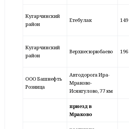
Кугарчинский
Етебулак
149
район
Кугарчинский
Верхнесюрюбаево
196
район
Автодорога Ира-
ООО Башнефть
Мраково-
Розница
Исянгулово, 77 км
приезд в
Мраково