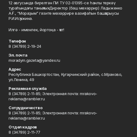
12 авгусында бирелгән ПИ ТУ 02-01395-се һанлы теркәү
тураһындағы таныҡлыҡ. Директор (баш мөхәррир) Ладыженко
А.Ғ., "Мораҙым" гәзите мөхәррире вазифаһын башҡарыусы
Р.И.Исҡужина.
Илгә - именлек, йортоңа - ҡот!
Телефон
8 (34789) 2-19-24
Эл. почта
moradym.gazeta@yandex.ru
Адрес
Республика Башкортостан, Кугарчинский район, с.Мраково,
ул.Ленина, 49
Рекламная служба
8 (34789) 2-11-85; Электронная почта: mrakovo-
reklama@rambler.ru
Сотрудничество
8 (34789) 2-11-85; Электронная почта: mrakovo-
reklama@rambler.ru
Отдел кадров
8 (34789) 2-11-77