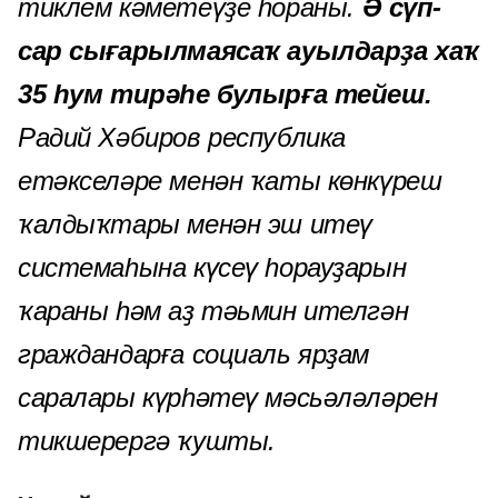
тиклем кәметеүҙе һораны.
Ә сүп-
сар сығарылмаясаҡ ауылдарҙа хаҡ
35 һум тирәһе булырға тейеш.
Радий Хәбиров республика
етәкселәре менән ҡаты көнкүреш
ҡалдыҡтары менән эш итеү
системаһына күсеү һорауҙарын
ҡараны һәм аҙ тәьмин ителгән
граждандарға социаль ярҙам
саралары күрһәтеү мәсьәләләрен
тикшерергә ҡушты.