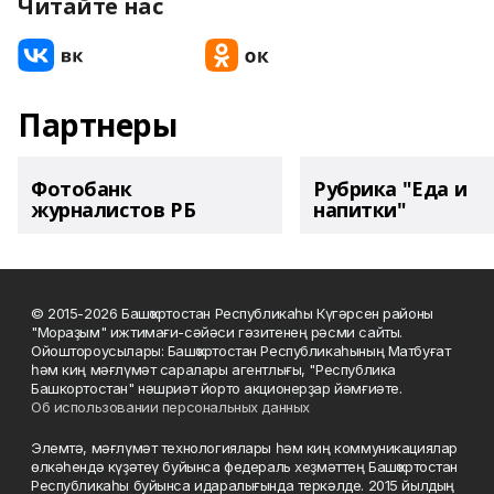
Читайте нас
Партнеры
Фотобанк
Рубрика "Еда и
журналистов РБ
напитки"
© 2015-2026 Башҡортостан Республикаһы Күгәрсен районы
"Мораҙым" ижтимағи-сәйәси гәзитенең рәсми сайты.
Ойоштороусылары: Башҡортостан Республикаһының Матбуғат
һәм киң мәғлүмәт саралары агентлығы, "Республика
Башкортостан" нәшриәт йорто акционерҙар йәмғиәте.
Об использовании персональных данных
Элемтә, мәғлүмәт технологиялары һәм киң коммуникациялар
өлкәһендә күҙәтеү буйынса федераль хеҙмәттең Башҡортостан
Республикаһы буйынса идаралығында теркәлде. 2015 йылдың