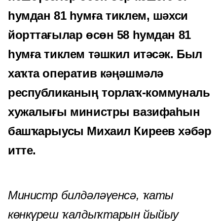
һумдан 81 һумға тиклем, шәхси
йорттағылар өсөн 58 һумдан 81
һумға тиклем тәшкил итәсәк. Был
хаҡта оператив кәңәшмәлә
республиканың торлаҡ-коммуналь
хужалығы министры вазифаһын
башҡарыусы Михаил Киреев хәбәр
итте.
Министр билдәләүенсә, ҡаты
көнкүреш ҡалдыҡтарын йыйыу