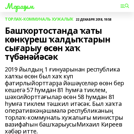
Мораҙым
ТОРЛАҠ-КОММУНАЛЬ ХУЖАЛЫҠ
22 ДЕКАБРЯ 2018, 19:58
Башҡортостанда ҡаты
көнкүреш ҡалдыҡтарын
сығарыу өсөн хаҡ
түбәнәйәсәк
2019 йылдың 1 ғинуарынан республика
халҡы өсөн был хаҡ күп
фатирлыйорттарҙа йәшәүселәр өсөн бер
кешегә 57 һумдан 81 һумға тиклем,
шәхсийорттағылар өсөн 58 һумдан 81
һумға тиклем тәшкил итәсәк. Был хаҡта
оперативкәңәшмәлә республиканың
торлаҡ-коммуналь хужалығы министры
вазифаһын башҡарыусыМихаил Киреев
хәбәр итте.