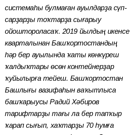
системаһы булмаған ауылдарҙа сүп-
сарҙарҙы тоҡтарҙа сығарыу
ойоштороласаҡ. 2019 йылдың икенсе
кварталынан Башҡортостандың
һәр бер ауылында ҡаты көнкүреш
ҡалдыҡтары өсөн контейнерҙар
ҡуйылырға тейеш. Башҡортостан
Башлығы вазифаһын ваҡытлыса
башҡарыусы Радий Хәбиров
тарифтарҙы тағы ла бер тапҡыр
ҡарап сығып, хаҡтарҙы 70 һумға