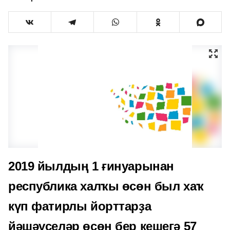
2019 йылдың 1 ғинуарынан
республика халҡы өсөн был хаҡ
күп фатирлы йорттарҙа
йәшәүселәр өсөн бер кешегә 57