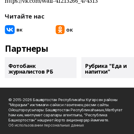
https://vk.com/wall-41213266_474313
Читайте нас
Партнеры
Фотобанк
Рубрика "Еда и
журналистов РБ
напитки"
© 2015-2026 Башҡортостан Республикаһы Күгәрсен районы
"Мораҙым" ижтимағи-сәйәси гәзитенең рәсми сайты.
Ойоштороусылары: Башҡортостан Республикаһының Матбуғат
һәм киң мәғлүмәт саралары агентлығы, "Республика
Башкортостан" нәшриәт йорто акционерҙар йәмғиәте.
Об использовании персональных данных