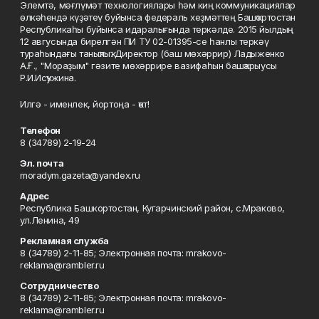
Элемтә, мәғлүмәт технологиялары һәм киң коммуникациялар
өлкәһендә күҙәтеү буйынса федераль хеҙмәттең Башҡортостан
Республикаһы буйынса идаралығында теркәлде. 2015 йылдың
12 авгусында бирелгән ПИ ТУ 02-01395-се һанлы теркәү
тураһындағы таныҡлыҡ. Директор (баш мөхәррир) Ладыженко
А.Ғ., "Мораҙым" гәзите мөхәррире вазифаһын башҡарыусы
Р.И.Исҡужина.
Илгә - именлек, йортоңа - ҡот!
Телефон
8 (34789) 2-19-24
Эл. почта
moradym.gazeta@yandex.ru
Адрес
Республика Башкортостан, Кугарчинский район, с.Мраково,
ул.Ленина, 49
Рекламная служба
8 (34789) 2-11-85; Электронная почта: mrakovo-
reklama@rambler.ru
Сотрудничество
8 (34789) 2-11-85; Электронная почта: mrakovo-
reklama@rambler.ru