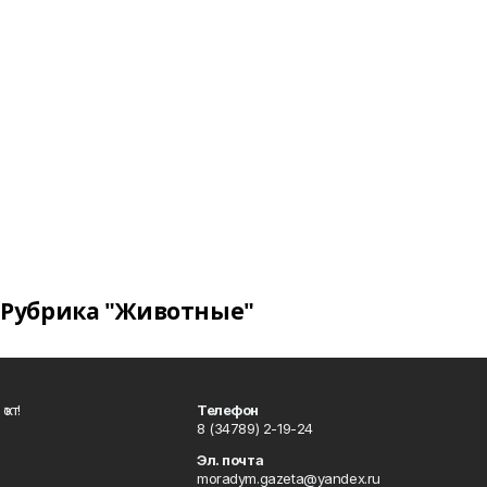
Рубрика "Животные"
ҡот!
Телефон
8 (34789) 2-19-24
Эл. почта
moradym.gazeta@yandex.ru