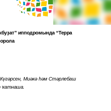
ҡбуҙат” ипподромында “Терра
торола
 Күгәрсен, Миәкә һәм Стәрлебаш
р ҡатнаша.