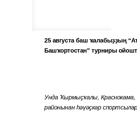
25 августа баш ҡалабыҙҙың “А
Башҡортостан” турниры ойош
Унда Ҡырмыҫҡалы, Краснокама,
районынан һәүәҫкәр спортсыла