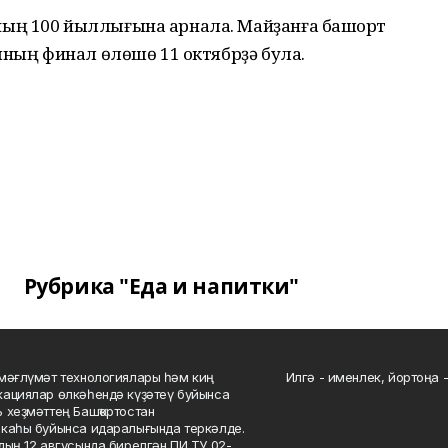
ың 100 йыллығына арнала. Майҙанға башҡорт
ының финал өлөшө 11 октябрҙә була.
Рубрика "Еда и напитки"
мәғлүмәт технологиялары һәм киң
Илгә - именлек, йортоңа - 
ациялар өлкәһендә күҙәтеү буйынса
 хеҙмәттең Башҡортостан
каһы буйынса идаралығында теркәлде.
дың 12 авгусында бирелгән ПИ ТУ 02-