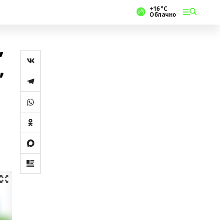
+16 °С
Облачно
”
”