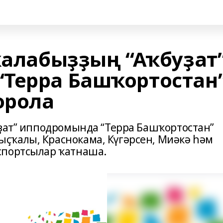
ҡалабыҙҙың “Аҡбуҙат
Терра Башҡортостан
орола
уҙат” ипподромында “Терра Башҡортостан”
ҫҡалы, Краснокама, Күгәрсен, Миәкә һәм
спортсылар ҡатнаша.