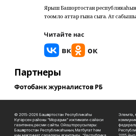
Ярыш Башҡортостан республикаһын
тоҡомло аттар ғына сыға. Ат сабыш
Читайте нас
Партнеры
Фотобанк журналистов РБ
© 2015-2026 Башҡортостан Республикаһы
Элемтә, 
Күгәрсен районы "Мораҙым" ижтимағи-сәйәси
коммуник
гәзитенең рәсми сайты. Ойоштороусылары:
федераль
Башҡортостан Республикаһының Матбуғат һәм
Республи
киң мәғлүмәт саралары агентлығы, "Республика
2015 йыл