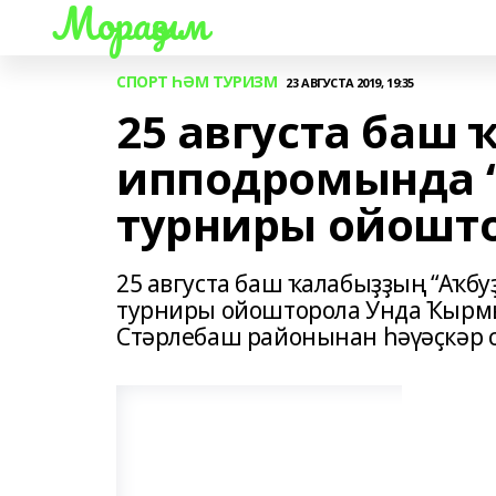
Мораҙым
СПОРТ ҺӘМ ТУРИЗМ
23 АВГУСТА 2019, 19:35
25 августа баш 
ипподромында “
турниры ойошт
25 августа баш ҡалабыҙҙың “Аҡб
турниры ойошторола Унда Ҡырмы
Стәрлебаш районынан һәүәҫкәр 