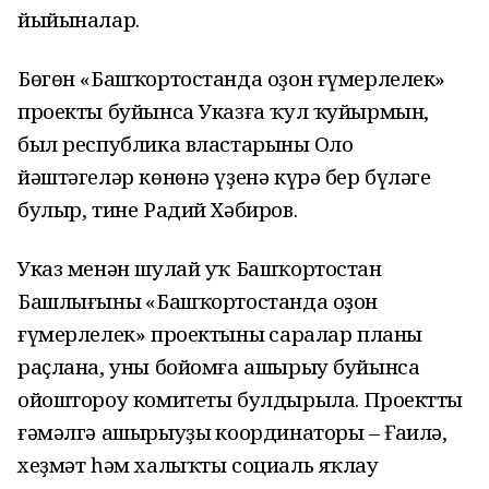
йыйыналар.
Бөгөн «Башҡортостанда оҙон ғүмерлелек»
проекты буйынса Указға ҡул ҡуйырмын,
был республика властарының Оло
йәштәгеләр көнөнә үҙенә күрә бер бүләге
булыр, тине Радий Хәбиров.
Указ менән шулай уҡ Башҡортостан
Башлығының «Башҡортостанда оҙон
ғүмерлелек» проектының саралар планы
раҫлана, уны бойомға ашырыу буйынса
ойоштороу комитеты булдырыла. Проектты
ғәмәлгә ашырыуҙың координаторы – Ғаилә,
хеҙмәт һәм халыҡты социаль яҡлау