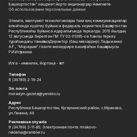
Башкортостан" нәшриәт йорто акционерҙар йәмғиәте.
Об использовании персональных данных
Элемтә, мәғлүмәт технологиялары һәм киң коммуникациялар
өлкәһендә күҙәтеү буйынса федераль хеҙмәттең Башҡортостан
Республикаһы буйынса идаралығында теркәлде. 2015 йылдың
12 авгусында бирелгән ПИ ТУ 02-01395-се һанлы теркәү
тураһындағы таныҡлыҡ. Директор (баш мөхәррир) Ладыженко
А.Ғ., "Мораҙым" гәзите мөхәррире вазифаһын башҡарыусы
Р.И.Исҡужина.
Илгә - именлек, йортоңа - ҡот!
Телефон
8 (34789) 2-19-24
Эл. почта
moradym.gazeta@yandex.ru
Адрес
Республика Башкортостан, Кугарчинский район, с.Мраково,
ул.Ленина, 49
Рекламная служба
8 (34789) 2-11-85; Электронная почта: mrakovo-
reklama@rambler.ru