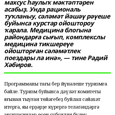
махсус һаулыҡ мәктәптәрен
асабыҙ. Унда рациональ
туҡланыу, сәләмәт йәшәү рәүеше
буйынса курстар ойоштороу
ҡарала. Медицина блогына
райондарға сығып, комплекслы
медицина тикшереүе
ойошторған сәләмәтлек
поездары ла инә», — тине Радий
Хәбиров.
Программаның тағы бер йүнәлеше туризмға
бәйле. Туризм буйынса дәүләт комитеты
яғынан тыуған төйәгебеҙ буйлап сәйәхәт
итергә, яңы ерҙәрҙе күрергә теләгәндәргә
экскурсиялар өсөн субсидия бүлеү