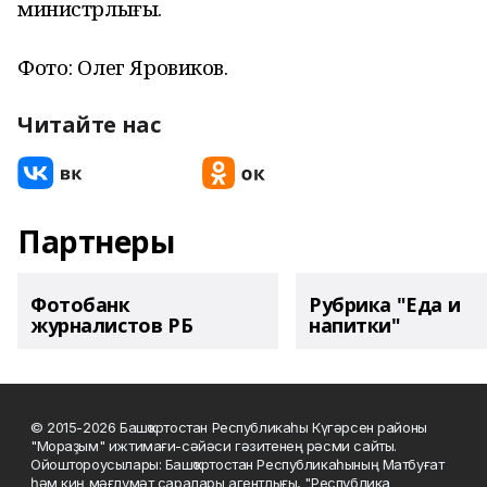
министрлығы.
Фото: Олег Яровиков.
Читайте нас
Партнеры
Фотобанк
Рубрика "Еда и
журналистов РБ
напитки"
© 2015-2026 Башҡортостан Республикаһы Күгәрсен районы
"Мораҙым" ижтимағи-сәйәси гәзитенең рәсми сайты.
Ойоштороусылары: Башҡортостан Республикаһының Матбуғат
һәм киң мәғлүмәт саралары агентлығы, "Республика