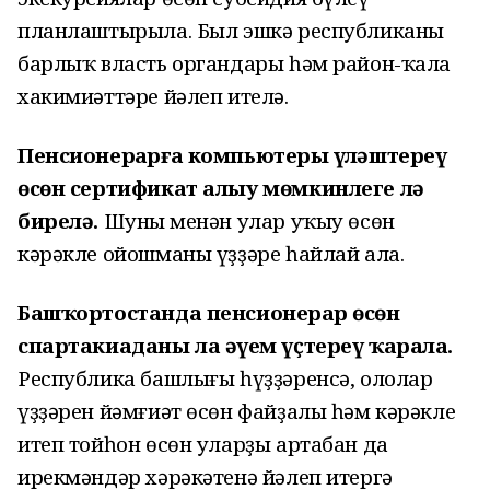
планлаштырыла. Был эшкә республиканың
барлыҡ власть органдары һәм район-ҡала
хакимиәттәре йәлеп ителә.
Пенсионерҙарға компьютерҙы үҙләштереү
өсөн сертификат алыу мөмкинлеге лә
бирелә.
Шуның менән улар уҡыу өсөн
кәрәкле ойошманы үҙҙәре һайлай ала.
Башҡортостанда пенсионерҙар өсөн
спартакиаданы ла әүҙем үҫтереү ҡарала.
Республика башлығы һүҙҙәренсә, ололар
үҙҙәрен йәмғиәт өсөн файҙалы һәм кәрәкле
итеп тойһон өсөн уларҙы артабан да
ирекмәндәр хәрәкәтенә йәлеп итергә