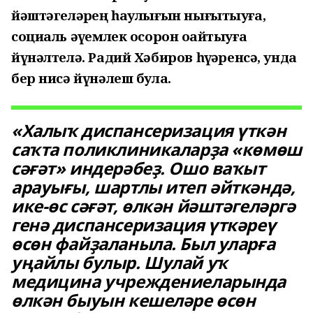
йәштәгеләрҙең һаулығын нығытыуға,
социаль әүҙемлек осорон оҙайтыуға
йүнәлтелә. Радий Хәбиров һүҙҙәренсә, унда
бер нисә йүнәлеш була.
«Халыҡ диспансеризация үткән
саҡта поликлиникаларҙа «көмөш
сәғәт» индерәбеҙ. Ошо ваҡыт
арауығы, шартлы итеп әйткәндә,
ике-өс сәғәт, өлкән йәштәгеләргә
генә диспансеризация үткәреү
өсөн файҙаланыла. Был уларға
уңайлы булыр. Шулай уҡ
медицина учреждениеларында
өлкән быуын кешеләре өсөн