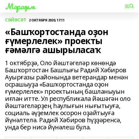
Мораҙым
СӘЙӘСӘТ
2 ОКТЯБРЯ 2020, 17:11
«Башҡортостанда оҙон
ғүмерлелек» проекты
ғәмәлгә ашырыласаҡ
1 октябрҙә, Оло йәштәгеләр көнөндә
Башҡортостан Башлығы Радий Хәбиров
Ауырғазы районында ветерандар менән
осрашыуҙа «Башҡортостанда оҙон
ғүмерлелек» проектының башланыуын
иғлан итте. Ул республикала йәшәгән оло
йәштәгеләрҙең һаулығын нығытыуға,
социаль әүҙемлек осорон оҙайтыуға
йүнәлтелә. Радий Хәбиров һүҙҙәренсә,
унда бер нисә йүнәлеш була.