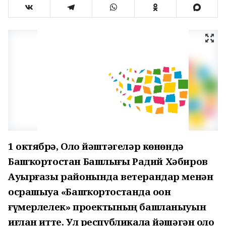
1 октябрҙә, Оло йәштәгеләр көнөндә
Башҡортостан Башлығы Радий Хәбиров
Ауырғазы районында ветерандар менән
осрашыуҙа «Башҡортостанда оҙон
ғүмерлелек» проектының башланыуын
иғлан итте. Ул республикала йәшәгән оло