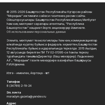
© 2015-2026 Башҡортостан Республикаһы Күгәрсен районы
"Мораҙым" ижтимағи-сәйәси гәзитенең рәсми сайты.
Ойоштороусылары: Башҡортостан Республикаһының Матбуғат
һәм киң мәғлүмәт саралары агентлығы, "Республика
Башкортостан" нәшриәт йорто акционерҙар йәмғиәте.
Об использовании персональных данных
Элемтә, мәғлүмәт технологиялары һәм киң коммуникациялар
өлкәһендә күҙәтеү буйынса федераль хеҙмәттең Башҡортостан
Республикаһы буйынса идаралығында теркәлде. 2015 йылдың
12 авгусында бирелгән ПИ ТУ 02-01395-се һанлы теркәү
тураһындағы таныҡлыҡ. Директор (баш мөхәррир) Ладыженко
А.Ғ., "Мораҙым" гәзите мөхәррире вазифаһын башҡарыусы
Р.И.Исҡужина.
Илгә - именлек, йортоңа - ҡот!
Телефон
8 (34789) 2-19-24
Эл. почта
moradym.gazeta@yandex.ru
Адрес