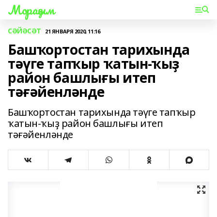
Мораҙым
СӘЙӘСӘТ
21 ЯНВАРЯ 2020, 11:16
Башҡортостан тарихында
тәүге тапҡыр ҡатын-ҡыҙ
район башлығы итеп
тәғәйенләнде
Башҡортостан тарихында тәүге тапҡыр
ҡатын-ҡыҙ район башлығы итеп
тәғәйенләнде