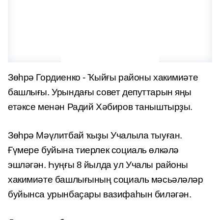
Зөһрә Гордиенко - Ҡыйғы районы хакимиәте
башлығы. Урындағы совет депуттарын яңы
етәксе менән Радий Хәбиров таныштырҙы.
Зөһрә Мәүлитбай ҡыҙы Учалыла тыуған.
Ғүмере буйына тиерлек социаль өлкәлә
эшләгән. Һуңғы 8 йылда ул Учалы районы
хакимиәте башлығының социаль мәсьәләләр
буйынса урынбаҫары вазифаһын биләгән.