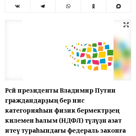
Рәсәй президенты Владимир Путин
граждандарҙың бер нисә
категорияһын физик берәмектәрҙең
килеменә һалым (НДФЛ) түләүҙән азат
итеү тураһындағы федераль законға