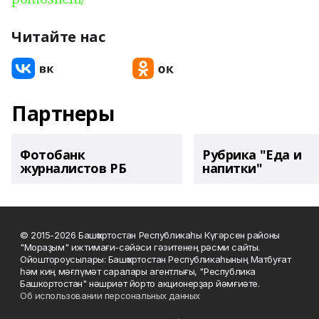
Читайте нас
Партнеры
Фотобанк
Рубрика "Еда и
журналистов РБ
напитки"
© 2015-2026 Башҡортостан Республикаһы Күгәрсен районы
"Мораҙым" ижтимағи-сәйәси гәзитенең рәсми сайты.
Ойоштороусылары: Башҡортостан Республикаһының Матбуғат
һәм киң мәғлүмәт саралары агентлығы, "Республика
Башкортостан" нәшриәт йорто акционерҙар йәмғиәте.
Об использовании персональных данных