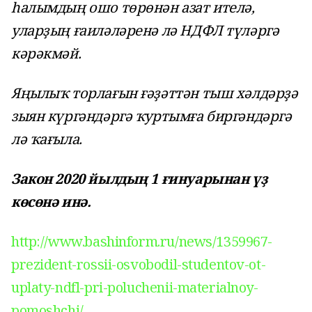
һалымдың ошо төрөнән азат ителә,
уларҙың ғаиләләренә лә НДФЛ түләргә
кәрәкмәй.
Яңылыҡ торлағын ғәҙәттән тыш хәлдәрҙә
зыян күргәндәргә ҡуртымға биргәндәргә
лә ҡағыла.
Закон 2020 йылдың 1 ғинуарынан үҙ
көсөнә инә.
http://www.bashinform.ru/news/1359967-
prezident-rossii-osvobodil-studentov-ot-
uplaty-ndfl-pri-poluchenii-materialnoy-
pomoshchi/