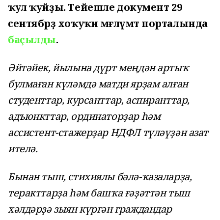
ҡул ҡуйҙы. Тейешле документ 29
сентябрҙә хоҡуҡи мәғлүмәт порталында
баҫылды
.
Әйтәйек, йылына дүрт меңдән артыҡ
булмаған күләмдә матди ярҙам алған
студенттар, курсанттар, аспиранттар,
адъюнкттар, ординаторҙар һәм
ассистент-стажерҙар НДФЛ түләүҙән азат
ителә.
Бынан тыш, стихиялы бәлә-ҡазаларҙа,
теракттарҙа һәм башҡа ғәҙәттән тыш
хәлдәрҙә зыян күргән граждандар