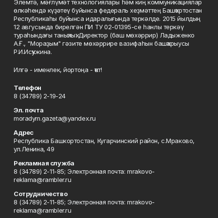
Элемтә, мәғлүмәт технологиялары һәм киң коммуникациялар
өлкәһендә күҙәтеү буйынса федераль хеҙмәттең Башҡортостан
Республикаһы буйынса идаралығында теркәлде. 2015 йылдың
12 авгусында бирелгән ПИ ТУ 02-01395-се һанлы теркәү
тураһындағы таныҡлыҡ. Директор (баш мөхәррир) Ладыженко
А.Ғ., "Мораҙым" гәзите мөхәррире вазифаһын башҡарыусы
Р.И.Исҡужина.
Илгә - именлек, йортоңа - ҡот!
Телефон
8 (34789) 2-19-24
Эл. почта
moradym.gazeta@yandex.ru
Адрес
Республика Башкортостан, Кугарчинский район, с.Мраково,
ул.Ленина, 49
Рекламная служба
8 (34789) 2-11-85; Электронная почта: mrakovo-
reklama@rambler.ru
Сотрудничество
8 (34789) 2-11-85; Электронная почта: mrakovo-
reklama@rambler.ru