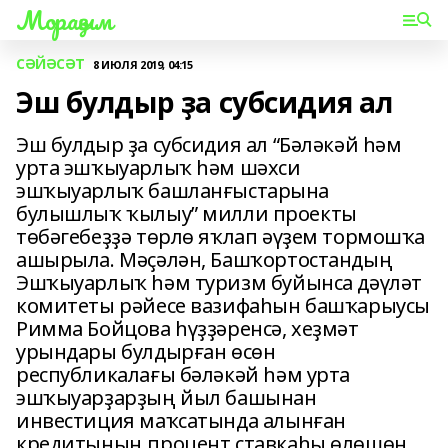
Мораҙым
СӘЙӘСӘТ
8 ИЮЛЯ 2019, 04:15
Эш булдыр ҙа субсидия ал
Эш булдыр ҙа субсидия ал “Бәләкәй һәм
урта эшҡыуарлыҡ һәм шәхси
эшҡыуарлыҡ башланғыстарына
булышлыҡ ҡылыу” милли проекты
төбәгебеҙҙә төрлө яҡлап әүҙем тормошҡа
ашырыла. Мәҫәлән, Башҡортостандың
Эшҡыуарлыҡ һәм туризм буйынса дәүләт
комитеты рәйесе вазифаһын башҡарыусы
Римма Бойцова һүҙҙәренсә, хеҙмәт
урындары булдырған өсөн
республикалағы бәләкәй һәм урта
эшҡыуарҙарҙың йыл башынан
инвестиция маҡсатында алынған
кредитының процент ставкаһы өлөшөн