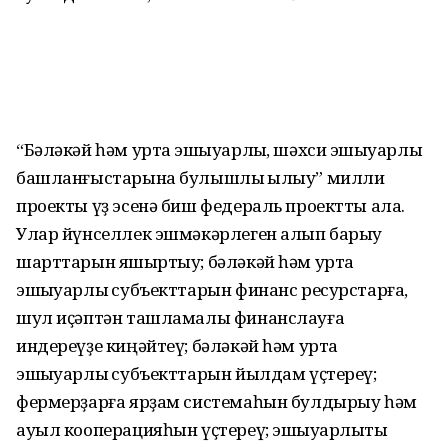
“Бәләкәй һәм урта эшҡыуарлыҡ, шәхси эшҡыуарлыҡ
башланғыстарына булышлыҡ ҡылыу” милли
проекты үҙ эсенә биш федераль проектты ала.
Улар йүнселлек эшмәкәрлеген алып барыу
шарттарын яҡшыртыу; бәләкәй һәм урта
эшҡыуарлыҡ субъекттарын финанс ресурстарға,
шул иҫәптән ташламалы финанслауға
индереүҙе киңәйтеү; бәләкәй һәм урта
эшҡыуарлыҡ субъекттарын йылдам үҫтереү;
фермерҙарға ярҙам системаһын булдырыу һәм
ауыл кооперацияһын үҫтереү; эшҡыуарлыҡты