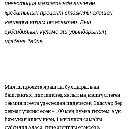
инвестиция маҡсатында алынған
кредитының процент ставкаһы өлөшөн
ҡапларға ярҙам итәсәктәр. Был
субсидияның күләме эш урындарының
иҫәбенә бәйле.
Милли проектҡа ярашлы булдырылған
башланғыс, һис шикһеҙ, халыҡтың мәшғүллеген
тәьмин итеүгә үҙ өлөшөн индерәсәк. Эшҡыуар бер
хеҙмәт урыны өсөн – 100 мең һумға тиклем, ә ун
һәм унан ашыу икән, 1 миллион самаһы
субсидия аласаҡ, тине агентлыҡ етәксеһе.