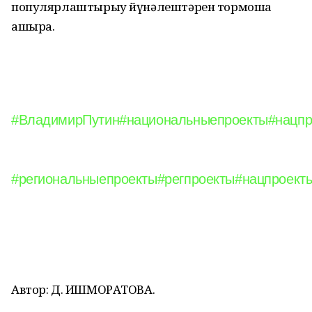
популярлаштырыу йүнәлештәрен тормошҡа
ашыра.
#ВладимирПутин
#национальныепроекты
#нацпр
#региональныепроекты
#регпроекты
#нацпроект
Автор: Д. ИШМОРАТОВА.