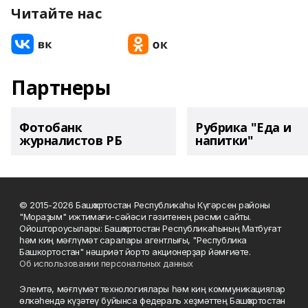
Читайте нас
Партнеры
Фотобанк
Рубрика "Еда и
журналистов РБ
напитки"
© 2015-2026 Башҡортостан Республикаһы Күгәрсен районы
"Мораҙым" ижтимағи-сәйәси гәзитенең рәсми сайты.
Ойоштороусылары: Башҡортостан Республикаһының Матбуғат
һәм киң мәғлүмәт саралары агентлығы, "Республика
Башкортостан" нәшриәт йорто акционерҙар йәмғиәте.
Об использовании персональных данных
Элемтә, мәғлүмәт технологиялары һәм киң коммуникациялар
өлкәһендә күҙәтеү буйынса федераль хеҙмәттең Башҡортостан