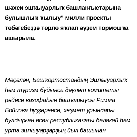
шәхси эшҡыуарлыҡ башланғыстарына
булышлыҡ ҡылыу” милли проекты
төбәгебеҙҙә төрлө яҡлап әүҙем тормошҡа
ашырыла.
Мәҫәлән, Башҡортостандың Эшҡыуарлыҡ
һәм туризм буйынса дәүләт комитеты
рәйесе вазифаһын башҡарыусы Римма
Бойцова һүҙҙәренсә, хеҙмәт урындары
булдырған өсөн республикалағы бәләкәй һәм
урта эшҡыуарҙарҙың йыл башынан