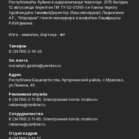
Республикаһы буйынса идаралығында теркәлде. 2015 йылдың
12 авгусында бирелгән ПИ ТУ 02-01395-се һанлы теркәү
тураһындағы таныҡлыҡ. Директор (баш мөхәррир) Ладыженко
А.Ғ., "Мораҙым" гәзите мөхәррире вазифаһын башҡарыусы
Р.И.Исҡужина.
Илгә - именлек, йортоңа - ҡот!
Телефон
8 (34789) 2-19-24
Эл. почта
moradym.gazeta@yandex.ru
Адрес
Республика Башкортостан, Кугарчинский район, с.Мраково,
ул.Ленина, 49
Рекламная служба
8 (34789) 2-11-85; Электронная почта: mrakovo-
reklama@rambler.ru
Сотрудничество
8 (34789) 2-11-85; Электронная почта: mrakovo-
reklama@rambler.ru
Отдел кадров
8 (34789) 2-11-77