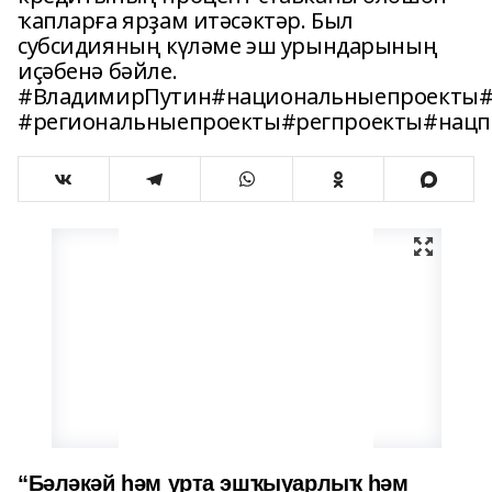
ҡапларға ярҙам итәсәктәр. Был
субсидияның күләме эш урындарының
иҫәбенә бәйле.
#ВладимирПутин#национальныепроекты#
#региональныепроекты#регпроекты#нацп
“Бәләкәй һәм урта эшҡыуарлыҡ һәм