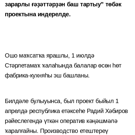
зарарлы ғәҙәттәрҙән баш тартыу” төбәк
проектына индерелде.
Ошо маҡсатҡа ярашлы, 1 июлдә
Стәрлетамаҡ ҡалаһында балалар өсөн һөт
фабрика-кухняһы эш башланы.
Билдәле булыуынса, был проект быйыл 1
апрелдә республика етәксеһе Радий Хәбиров
рәйеслегендә үткән оператив кәңәшмәлә
ҡаралғайны. Производство етештереү