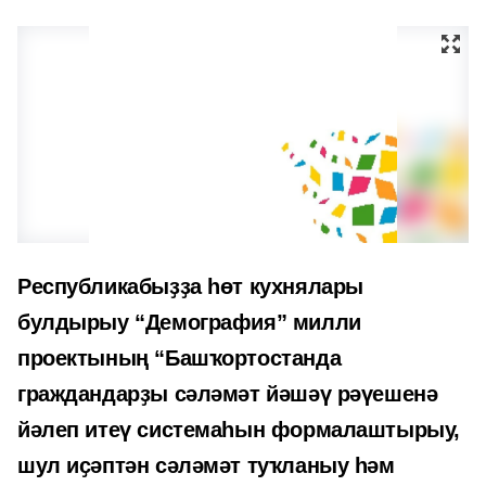
Республикабыҙҙа һөт кухнялары
булдырыу “Демография” милли
проектының “Башҡортостанда
граждандарҙы сәләмәт йәшәү рәүешенә
йәлеп итеү системаһын формалаштырыу,
шул иҫәптән сәләмәт туҡланыу һәм