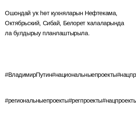
Ошондай уҡ һөт кухняларын Нефтекама,
Октябрьский, Сибай, Белорет ҡалаларында
ла булдырыу планлаштырыла.
#ВладимирПутин
#национальныепроекты
#нацпр
#региональныепроекты
#регпроекты
#нацпроект