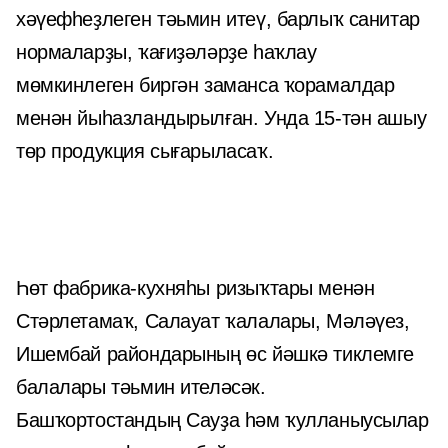
хәүефһеҙлеген тәьмин итеү, барлыҡ санитар
нормаларҙы, ҡағиҙәләрҙе һаҡлау
мөмкинлеген биргән заманса ҡорамалдар
менән йыһазландырылған. Унда 15-тән ашыу
төр продукция сығарыласаҡ.
Һөт фабрика-кухняһы ризыҡтары менән
Стәрлетамаҡ, Салауат ҡалалары, Мәләүез,
Ишембай райондарының өс йәшкә тиклемге
балалары тәьмин ителәсәк.
Башҡортостандың Сауҙа һәм ҡулланыусылар