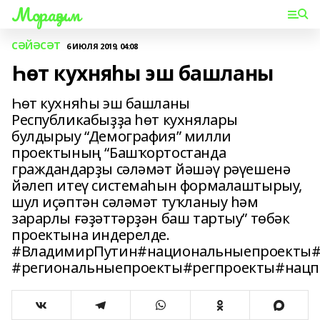
Мораҙым
СӘЙӘСӘТ
6 ИЮЛЯ 2019, 04:08
Һөт кухняһы эш башланы
Һөт кухняһы эш башланы
Республикабыҙҙа һөт кухнялары
булдырыу “Демография” милли
проектының “Башҡортостанда
граждандарҙы сәләмәт йәшәү рәүешенә
йәлеп итеү системаһын формалаштырыу,
шул иҫәптән сәләмәт туҡланыу һәм
зарарлы ғәҙәттәрҙән баш тартыу” төбәк
проектына индерелде.
#ВладимирПутин#национальныепроекты#
#региональныепроекты#регпроекты#нацп