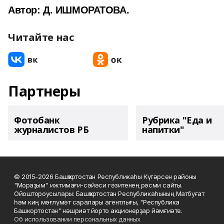
Автор: Д. ИШМОРАТОВА.
Читайте нас
Партнеры
Фотобанк
Рубрика "Еда и
журналистов РБ
напитки"
© 2015-2026 Башҡортостан Республикаһы Күгәрсен районы
"Мораҙым" ижтимағи-сәйәси гәзитенең рәсми сайты.
Ойоштороусылары: Башҡортостан Республикаһының Матбуғат
һәм киң мәғлүмәт саралары агентлығы, "Республика
Башкортостан" нәшриәт йорто акционерҙар йәмғиәте.
Об использовании персональных данных