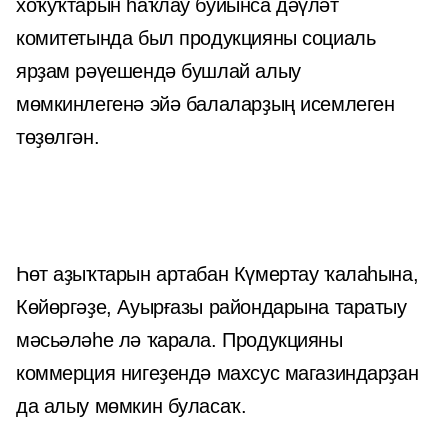
хоҡуҡтарын һаҡлау буйынса дәүләт
комитетында был продукцияны социаль
ярҙам рәүешендә бушлай алыу
мөмкинлегенә эйә балаларҙың исемлеген
төҙөлгән.
Һөт аҙыҡтарын артабан Күмертау ҡалаһына,
Көйөргәҙе, Ауырғазы райондарына таратыу
мәсьәләһе лә ҡарала. Продукцияны
коммерция нигеҙендә махсус магазиндарҙан
да алыу мөмкин буласаҡ.