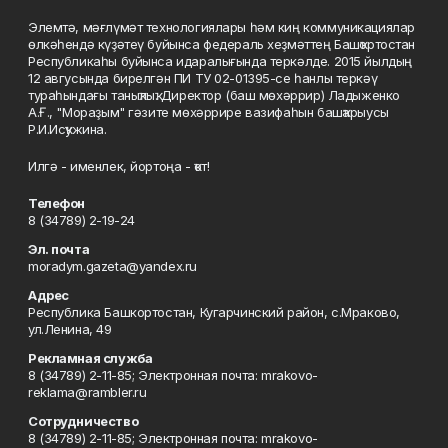
Элемтә, мәғлүмәт технологиялары һәм киң коммуникациялар
өлкәһендә күҙәтеү буйынса федераль хеҙмәттең Башҡортостан
Республикаһы буйынса идаралығында теркәлде. 2015 йылдың
12 авгусында бирелгән ПИ ТУ 02-01395-се һанлы теркәү
тураһындағы таныҡлыҡ. Директор (баш мөхәррир) Ладыженко
А.Ғ., "Мораҙым" гәзите мөхәррире вазифаһын башҡарыусы
Р.И.Исҡужина.
Илгә - именлек, йортоңа - ҡот!
Телефон
8 (34789) 2-19-24
Эл. почта
moradym.gazeta@yandex.ru
Адрес
Республика Башкортостан, Кугарчинский район, с.Мраково,
ул.Ленина, 49
Рекламная служба
8 (34789) 2-11-85; Электронная почта: mrakovo-
reklama@rambler.ru
Сотрудничество
8 (34789) 2-11-85; Электронная почта: mrakovo-