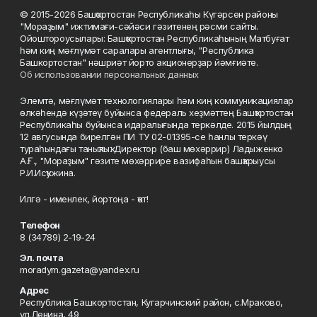
© 2015-2026 Башҡортостан Республикаһы Күгәрсен районы
"Мораҙым" ижтимағи-сәйәси гәзитенең рәсми сайты.
Ойоштороусылары: Башҡортостан Республикаһының Матбуғат
һәм киң мәғлүмәт саралары агентлығы, "Республика
Башкортостан" нәшриәт йорто акционерҙар йәмғиәте.
Об использовании персональных данных
Элемтә, мәғлүмәт технологиялары һәм киң коммуникациялар
өлкәһендә күҙәтеү буйынса федераль хеҙмәттең Башҡортостан
Республикаһы буйынса идаралығында теркәлде. 2015 йылдың
12 авгусында бирелгән ПИ ТУ 02-01395-се һанлы теркәү
тураһындағы таныҡлыҡ. Директор (баш мөхәррир) Ладыженко
А.Ғ., "Мораҙым" гәзите мөхәррире вазифаһын башҡарыусы
Р.И.Исҡужина.
Илгә - именлек, йортоңа - ҡот!
Телефон
8 (34789) 2-19-24
Эл. почта
moradym.gazeta@yandex.ru
Адрес
Республика Башкортостан, Кугарчинский район, с.Мраково,
ул.Ленина, 49