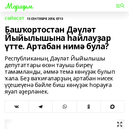
Мораҙым
СӘЙӘСӘТ
13 СЕНТЯБРЯ 2018, 07:13
Башҡортостан Дәүләт
Йыйылышына һайлауҙар
үтте. Артабан нимә була?
Республиканың Дәүләт Йыйылышы
депутаттары өсөн тауыш биреү
тамамланды, әммә тема көнүҙәк булып
ҡала. Беҙ ваҡиғаларҙың артабан нисек
үҫешеүенә бәйле биш көнүҙәк һорауға
яуап әҙерләнек.