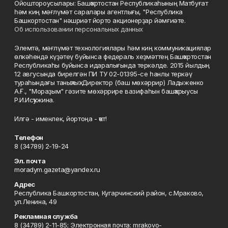
Ойоштороусылары: Башҡортостан Республикаһының Матбуғат
һәм киң мәғлүмәт саралары агентлығы, "Республика
Башкортостан" нәшриәт йорто акционерҙар йәмғиәте.
Об использовании персональных данных
Элемтә, мәғлүмәт технологиялары һәм киң коммуникациялар
өлкәһендә күҙәтеү буйынса федераль хеҙмәттең Башҡортостан
Республикаһы буйынса идаралығында теркәлде. 2015 йылдың
12 авгусында бирелгән ПИ ТУ 02-01395-се һанлы теркәү
тураһындағы таныҡлыҡ. Директор (баш мөхәррир) Ладыженко
А.Ғ., "Мораҙым" гәзите мөхәррире вазифаһын башҡарыусы
Р.И.Исҡужина.
Илгә - именлек, йортоңа - ҡот!
Телефон
8 (34789) 2-19-24
Эл. почта
moradym.gazeta@yandex.ru
Адрес
Республика Башкортостан, Кугарчинский район, с.Мраково,
ул.Ленина, 49
Рекламная служба
8 (34789) 2-11-85; Электронная почта: mrakovo-