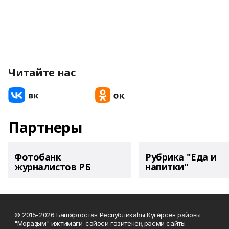
Читайте нас
Партнеры
Фотобанк
Рубрика "Еда и
журналистов РБ
напитки"
© 2015-2026 Башҡортостан Республикаһы Күгәрсен районы
"Мораҙым" ижтимағи-сәйәси гәзитенең рәсми сайты.