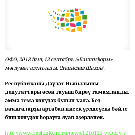
ӨФӨ, 2018 йыл, 13 сентябрь. /«Башинформ»
мәғлүмәт агентлығы, Станислав Шахов/.
Республиканың Дәүләт Йыйылышы
депутаттары өсөн тауыш биреү тамамланды,
әммә тема көнүҙәк булып ҡала. Беҙ
ваҡиғаларҙың артабан нисек үҫешеүенә бәйле
биш көнүҙәк һорауға яуап әҙерләнек.
http://www.bashinform.ru/news/1210111-vybory-v-