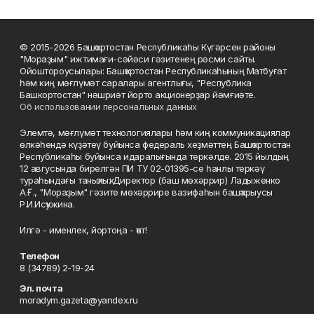
© 2015-2026 Башҡортостан Республикаһы Күгәрсен районы
"Мораҙым" ижтимағи-сәйәси гәзитенең рәсми сайты.
Ойоштороусылары: Башҡортостан Республикаһының Матбуғат
һәм киң мәғлүмәт саралары агентлығы, "Республика
Башкортостан" нәшриәт йорто акционерҙар йәмғиәте.
Об использовании персональных данных
Элемтә, мәғлүмәт технологиялары һәм киң коммуникациялар
өлкәһендә күҙәтеү буйынса федераль хеҙмәттең Башҡортостан
Республикаһы буйынса идаралығында теркәлде. 2015 йылдың
12 авгусында бирелгән ПИ ТУ 02-01395-се һанлы теркәү
тураһындағы таныҡлыҡ. Директор (баш мөхәррир) Ладыженко
А.Ғ., "Мораҙым" гәзите мөхәррире вазифаһын башҡарыусы
Р.И.Исҡужина.
Илгә - именлек, йортоңа - ҡот!
Телефон
8 (34789) 2-19-24
Эл. почта
moradym.gazeta@yandex.ru