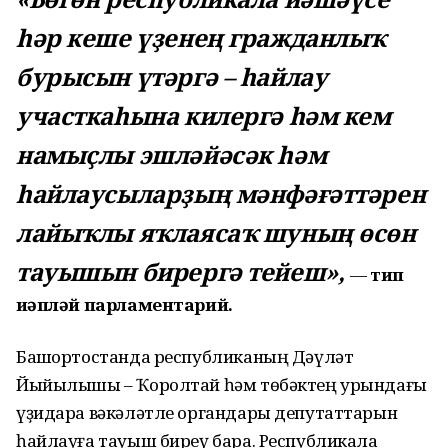
һәр кеше үҙенең гражданлыҡ
бурысын үтәргә – һайлау
участкаһына килергә һәм кем
намыҫлы эшләйәсәк һәм
һайлаусыларҙың мәнфәғәттәрен
лайыҡлы яҡлаясаҡ шуның өсөн
тауышын бирергә тейеш»,
—
тип
иҫәпләй парламентарий.
Башҡортостанда республиканың Дәүләт
Йыйылышы – Ҡоролтай һәм төбәктең урындағы
үҙидара вәкәләтле органдары депутаттарын
һайлауға тауыш биреү бара. Республикала