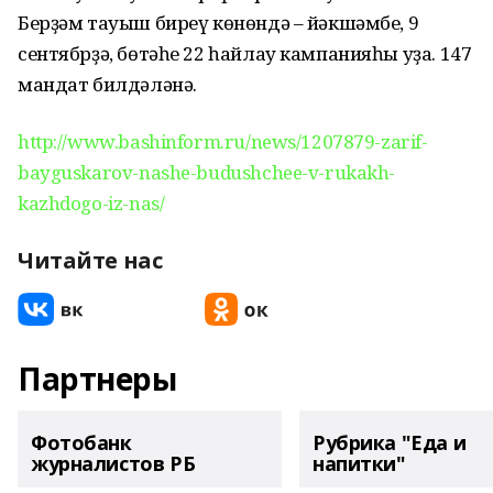
Берҙәм тауыш биреү көнөндә – йәкшәмбе, 9
сентябрҙә, бөтәһе 22 һайлау кампанияһы уҙа. 147
мандат билдәләнә.
http://www.bashinform.ru/news/1207879-zarif-
bayguskarov-nashe-budushchee-v-rukakh-
kazhdogo-iz-nas/
Читайте нас
Партнеры
Фотобанк
Рубрика "Еда и
журналистов РБ
напитки"