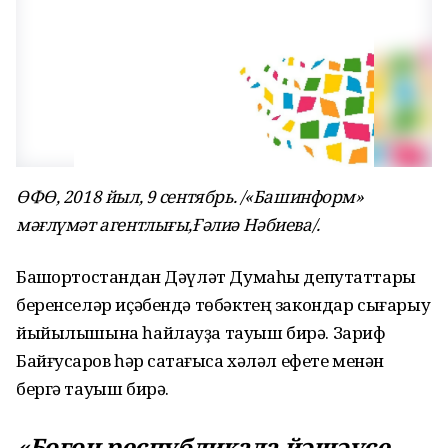
ӨФӨ, 2018 йыл, 9 сентябрь. /«Башинформ»
мәғлүмәт агентлығы,Ғәлиә Нәбиева/.
Башҡортостандан Дәүләт Думаһы депутаттары
беренселәр иҫәбендә төбәктең закондар сығарыу
йыйылышына һайлауҙа тауыш бирә. Зариф
Байғусҡаров һәр саҡтағыса хәләл ефете менән
бергә тауыш бирә.
«Бөгөн республикала йәшәүсе