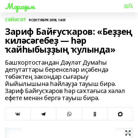
Мораҙым
СӘЙӘСӘТ
9 СЕНТЯБРЯ 2018, 14:01
Зариф Байғусҡаров: «Беҙҙең
киләсәгебеҙ — һәр
ҡайһыбыҙҙың ҡулында»
Башҡортостандан Дәүләт Думаһы
депутаттары беренселәр иҫәбендә
төбәктең закондар сығарыу
йыйылышына һайлауҙа тауыш бирә.
Зариф Байғусҡаров һәр саҡтағыса хәләл
ефете менән бергә тауыш бирә.