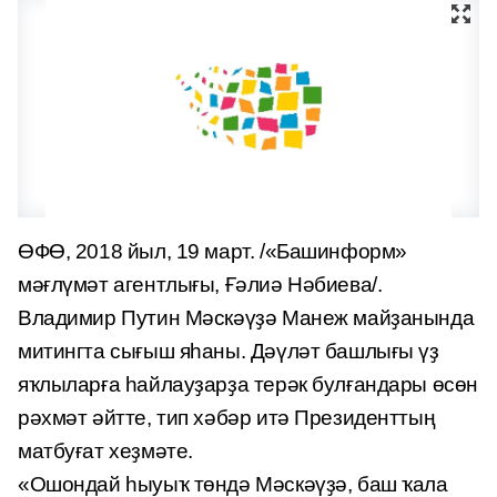
ӨФӨ, 2018 йыл, 19 март. /«Башинформ»
мәғлүмәт агентлығы, Ғәлиә Нәбиева/.
Владимир Путин Мәскәүҙә Манеж майҙанында
митингта сығыш яһаны. Дәүләт башлығы үҙ
яҡлыларға һайлауҙарҙа терәк булғандары өсөн
рәхмәт әйтте, тип хәбәр итә Президенттың
матбуғат хеҙмәте.
«Ошондай һыуыҡ төндә Мәскәүҙә, баш ҡала