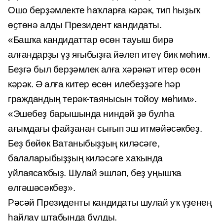
Ошо берҙәмлекте һаҡларға кәрәк, тип һыҙыҡ
өҫтөнә алды Президент кандидаты.
«Башҡа кандидаттар өсөн тауыш бирә
алғандарҙы үҙ яғыбыҙға йәлеп итеү бик мөһим.
Беҙгә был берҙәмлек алға хәрәкәт итер өсөн
кәрәк. Ә алға китер өсөн илебеҙҙәге һәр
граждандың терәк-таянысын тойоу мөһим».
«Эшебеҙ барышында ниндәй ҙә булһа
ағымдағы файҙанан сығып эш итмәйәсәкбеҙ.
Беҙ бөйөк Ватаныбыҙҙың киләсәге,
балаларыбыҙҙың киләсәге хаҡында
уйлаясаҡбыҙ. Шулай эшләп, беҙ уңышҡа
өлгәшәсәкбеҙ».
Рәсәй Президенты кандидаты шулай уҡ үҙенең
һайлау штабында булды.