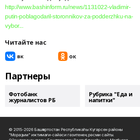
http://www.bashinform.ru/news/1131022-vladimir-
putin-poblagodaril-storonnikov-za-podderzhku-na-
vybor...
Читайте нас
Партнеры
Фотобанк
Рубрика "Еда и
журналистов РБ
напитки"
© 2015-2026 Башҡортостан Республикаһы Күгәрсен районы
"Мораҙым" ижтимағи-сәйәси гәзитенең рәсми сайты.