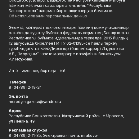
Ойоштороусылары: Башҡортостан Республикаһының Матбуғат
һәм киң мәғлүмәт саралары агентлығы, "Республика
Башкортостан" нәшриәт йорто акционерҙар йәмғиәте.
Об использовании персональных данных
Элемтә, мәғлүмәт технологиялары һәм киң коммуникациялар
өлкәһендә күҙәтеү буйынса федераль хеҙмәттең Башҡортостан
Республикаһы буйынса идаралығында теркәлде. 2015 йылдың
12 авгусында бирелгән ПИ ТУ 02-01395-се һанлы теркәү
тураһындағы таныҡлыҡ. Директор (баш мөхәррир) Ладыженко
А.Ғ., "Мораҙым" гәзите мөхәррире вазифаһын башҡарыусы
Р.И.Исҡужина.
Илгә - именлек, йортоңа - ҡот!
Телефон
8 (34789) 2-19-24
Эл. почта
moradym.gazeta@yandex.ru
Адрес
Республика Башкортостан, Кугарчинский район, с.Мраково,
ул.Ленина, 49
Рекламная служба
8 (34789) 2-11-85; Электронная почта: mrakovo-