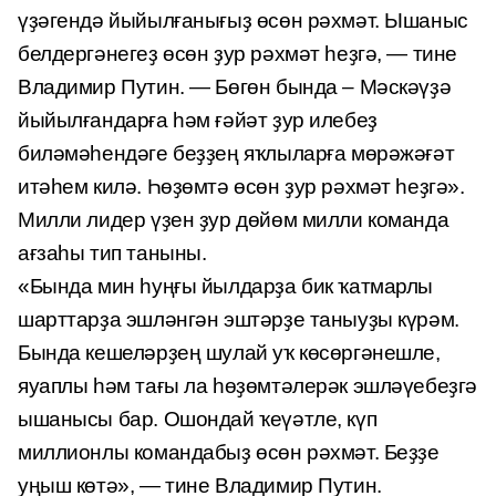
үҙәгендә йыйылғанығыҙ өсөн рәхмәт. Ышаныс
белдергәнегеҙ өсөн ҙур рәхмәт һеҙгә, — тине
Владимир Путин. — Бөгөн бында – Мәскәүҙә
йыйылғандарға һәм ғәйәт ҙур илебеҙ
биләмәһендәге беҙҙең яҡлыларға мөрәжәғәт
итәһем килә. Һөҙөмтә өсөн ҙур рәхмәт һеҙгә».
Милли лидер үҙен ҙур дөйөм милли команда
ағзаһы тип таныны.
«Бында мин һуңғы йылдарҙа бик ҡатмарлы
шарттарҙа эшләнгән эштәрҙе таныуҙы күрәм.
Бында кешеләрҙең шулай уҡ көсөргәнешле,
яуаплы һәм тағы ла һөҙөмтәлерәк эшләүебеҙгә
ышанысы бар. Ошондай ҡеүәтле, күп
миллионлы командабыҙ өсөн рәхмәт. Беҙҙе
уңыш көтә», — тине Владимир Путин.