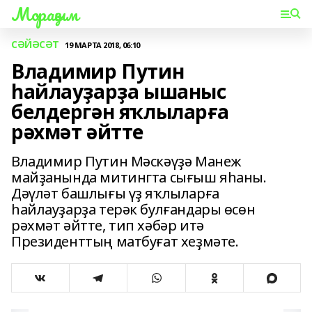
Мораҙым
СӘЙӘСӘТ
19 МАРТА 2018, 06:10
Владимир Путин
һайлауҙарҙа ышаныс
белдергән яҡлыларға
рәхмәт әйтте
Владимир Путин Мәскәүҙә Манеж
майҙанында митингта сығыш яһаны.
Дәүләт башлығы үҙ яҡлыларға
һайлауҙарҙа терәк булғандары өсөн
рәхмәт әйтте, тип хәбәр итә
Президенттың матбуғат хеҙмәте.