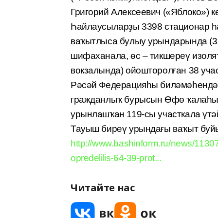
Григорий Алексеевич («Яблоко») к
Һайлаусыларҙы 3398 стационар һ
ваҡытлыса булыу урындарында (31
шифаханала, өс – тикшереү изол
вокзалында) ойошторолған 38 учас
Рәсәй Федерацияһы биләмәһендә 
гражданлыҡ бурысын Өфө ҡалаһы,
урынлашҡан 119-сы участкала үтә
Тауыш биреү урындағы ваҡыт буйын
http://www.bashinform.ru/news/11307
opredelilis-64-39-prot...
Читайте нас