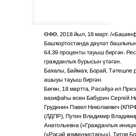
ӨФӨ, 2018 йыл, 18 март. /«Башин
Башҡортостанда дәүләт башлығын 
64,39 проценты тауыш биргән. Ре
гражданлыҡ бурысын үтәгән.
Баҡалы, Баймаҡ, Борай, Тәтешле
ашыуы тауыш биргән.
Бөгөн, 18 мартта, Рәсәйҙә ил Пр
вазифаһы өсөн Бабурин Сергей Ни
Грудинин Павел Николаевич (КПР
(ЛДПР), Путин Владимир Владимиро
Анатольевна («Гражданлыҡ иници
(«Рәсәй коммунистары»), Титов Б