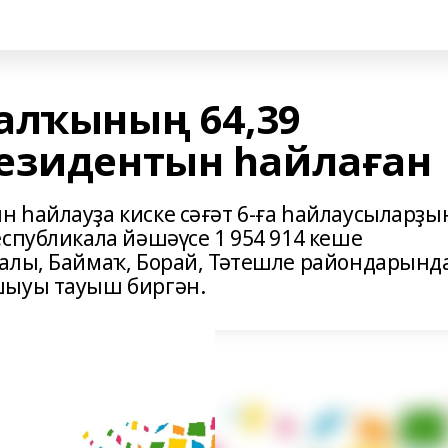
алҡының 64,39
езидентын һайлаған
 һайлауҙа киске сәғәт 6-ға һайлаусыларҙы
спубликала йәшәүсе 1 954 914 кеше
алы, Баймаҡ, Борай, Тәтешле райондарынд
шыуы тауыш биргән.