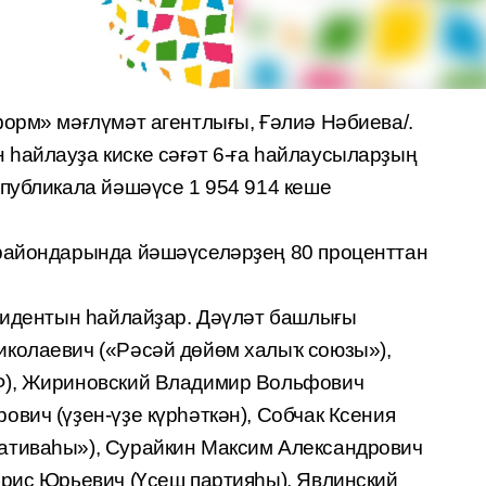
форм» мәғлүмәт агентлығы, Ғәлиә Нәбиева/.
һайлауҙа киске сәғәт 6-ға һайлаусыларҙың
спубликала йәшәүсе 1 954 914 кеше
 райондарында йәшәүселәрҙең 80 проценттан
езидентын һайлайҙар. Дәүләт башлығы
колаевич («Рәсәй дөйөм халыҡ союзы»),
Ф), Жириновский Владимир Вольфович
вич (үҙен-үҙе күрһәткән), Собчак Ксения
ативаһы»), Сурайкин Максим Александрович
орис Юрьевич (Үҫеш партияһы), Явлинский