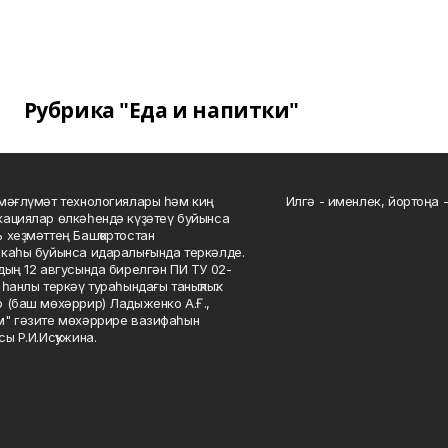
Рубрика "Еда и напитки"
мәғлүмәт технологиялары һәм киң
Илгә - именлек, йортоңа - 
ациялар өлкәһендә күҙәтеү буйынса
 хеҙмәттең Башҡортостан
каһы буйынса идаралығында теркәлде.
дың 12 авгусында бирелгән ПИ ТУ 02-
һанлы теркәү тураһындағы таныҡлыҡ.
 (баш мөхәррир) Ладыженко А.Ғ.,
" гәзите мөхәррире вазифаһын
сы Р.И.Исҡужина.