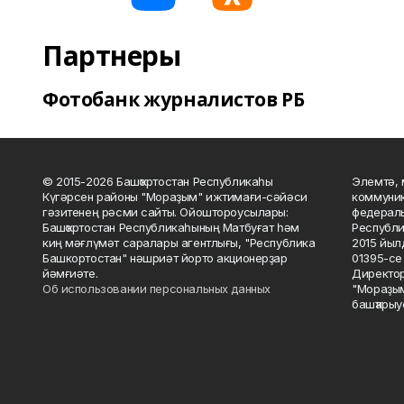
Партнеры
Фотобанк журналистов РБ
© 2015-2026 Башҡортостан Республикаһы
Элемтә, 
Күгәрсен районы "Мораҙым" ижтимағи-сәйәси
коммуник
гәзитенең рәсми сайты. Ойоштороусылары:
федераль
Башҡортостан Республикаһының Матбуғат һәм
Республи
киң мәғлүмәт саралары агентлығы, "Республика
2015 йыл
Башкортостан" нәшриәт йорто акционерҙар
01395-се 
йәмғиәте.
Директор
Об использовании персональных данных
"Мораҙым
башҡарыу