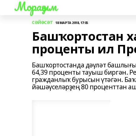
Мораҙым
СӘЙӘСӘТ
18 МАРТА 2018, 17:05
Башҡортостан х
проценты ил Пр
Башҡортостанда дәүләт башлығын
64,39 проценты тауыш биргән. Ре
гражданлыҡ бурысын үтәгән. Баҡ
йәшәүселәрҙең 80 проценттан а