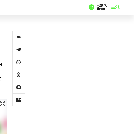
+29 °С
Ясно
ң
а