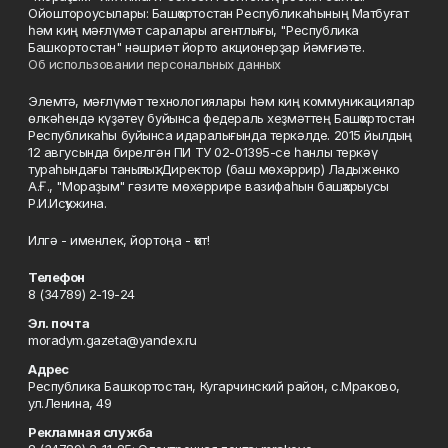
Ойоштороусылары: Башҡортостан Республикаһының Матбуғат
һәм киң мәғлүмәт саралары агентлығы, "Республика
Башкортостан" нәшриәт йорто акционерҙар йәмғиәте.
Об использовании персональных данных
Элемтә, мәғлүмәт технологиялары һәм киң коммуникациялар
өлкәһендә күҙәтеү буйынса федераль хеҙмәттең Башҡортостан
Республикаһы буйынса идаралығында теркәлде. 2015 йылдың
12 авгусында бирелгән ПИ ТУ 02-01395-се һанлы теркәү
тураһындағы таныҡлыҡ. Директор (баш мөхәррир) Ладыженко
А.Ғ., "Мораҙым" гәзите мөхәррире вазифаһын башҡарыусы
Р.И.Исҡужина.
Илгә - именлек, йортоңа - ҡот!
Телефон
8 (34789) 2-19-24
Эл. почта
moradym.gazeta@yandex.ru
Адрес
Республика Башкортостан, Кугарчинский район, с.Мраково,
ул.Ленина, 49
Рекламная служба