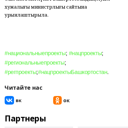
хужалығы министрлығы сайтына
урынлаштырыла.
#национальныепроекты
;
#нацпроекты
;
#региональныепроекты
;
#регпроекты
;
#нацпроектыБашкортостан
.
Читайте нас
Партнеры