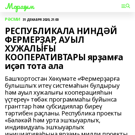
Мораҙым
РӘСМИ
31 ДЕКАБРЯ 2020, 21:00
РЕСПУБЛИКАЛА НИНДӘЙ
ФЕРМЕРҘАР, АУЫЛ
ХУЖАЛЫҒЫ
КООПЕРАТИВТАРЫ ярҙамға
иҫәп тота ала
Башҡортостан Хөкүмәте «Фермерҙарға
булышлыҡ итеү системаһын булдырыу
һәм ауыл хужалығы кооперацияһын
үҫтереү» төбәк программаһы буйынса
гранттар һәм субсидиялар биреү
тәртибен раҫланы. Республика проекты
«Бәләкәй һәм урта эшҡыуарлыҡ,
индивидуаль эшҡыуарлыҡ
инициативаһына ярҙам» милли проекты