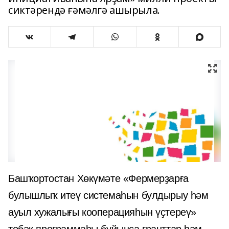
сиктәрендә ғәмәлгә ашырыла.
Башҡортостан Хөкүмәте «Фермерҙарға
булышлыҡ итеү системаһын булдырыу һәм
ауыл хужалығы кооперацияһын үҫтереү»