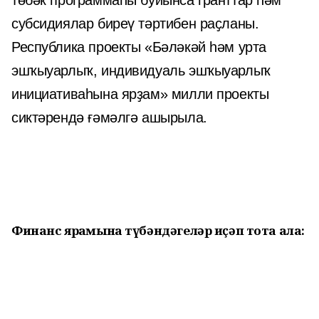
төбәк программаһы буйынса гранттар һәм
субсидиялар биреү тәртибен раҫланы.
Республика проекты «Бәләкәй һәм урта
эшҡыуарлыҡ, индивидуаль эшҡыуарлыҡ
инициативаһына ярҙам» милли проекты
сиктәрендә ғәмәлгә ашырыла.
Финанс ярҙамына түбәндәгеләр иҫәп тота ала: