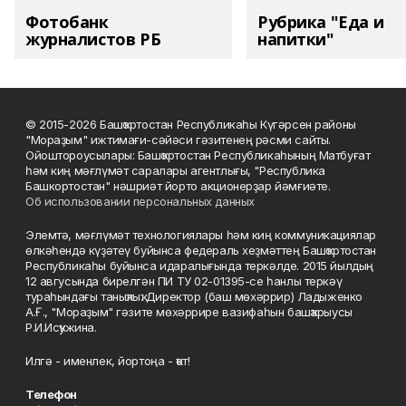
Фотобанк
Рубрика "Еда и
журналистов РБ
напитки"
© 2015-2026 Башҡортостан Республикаһы Күгәрсен районы
"Мораҙым" ижтимағи-сәйәси гәзитенең рәсми сайты.
Ойоштороусылары: Башҡортостан Республикаһының Матбуғат
һәм киң мәғлүмәт саралары агентлығы, "Республика
Башкортостан" нәшриәт йорто акционерҙар йәмғиәте.
Об использовании персональных данных
Элемтә, мәғлүмәт технологиялары һәм киң коммуникациялар
өлкәһендә күҙәтеү буйынса федераль хеҙмәттең Башҡортостан
Республикаһы буйынса идаралығында теркәлде. 2015 йылдың
12 авгусында бирелгән ПИ ТУ 02-01395-се һанлы теркәү
тураһындағы таныҡлыҡ. Директор (баш мөхәррир) Ладыженко
А.Ғ., "Мораҙым" гәзите мөхәррире вазифаһын башҡарыусы
Р.И.Исҡужина.
Илгә - именлек, йортоңа - ҡот!
Телефон