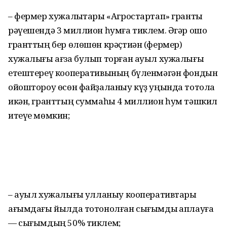
– фермер хужалыҡтары «Агростартап» гранты
рәүешендә 3 миллион һумға тиклем. Әгәр ошо
гранттың бер өлөшөн крәҫтиән (фермер)
хужалығы ағза булып торған ауыл хужалығы
етештереү кооперативының бүленмәгән фондын
ойоштороу өсөн файҙаланыу күҙ уңында тотола
икән, гранттың суммаһы 4 миллион һум тәшкил
итеүе мөмкин;
– ауыл хужалығы ҡулланыу кооперативтары
ағымдағы йылда тотонолған сығымды ҡаплауға
— сығымдың 50% тиклем;