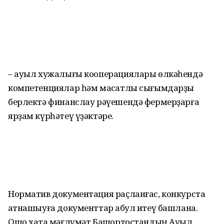
– ауыл хужалығы кооперациялары өлкәһендә
компетенциялар һәм маҡсатлы сығымдарҙы
берлектә финанслау рәүешендә фермерҙарға
ярҙам күрһәтеү үҙәктәре.
Норматив документация раҫланғас, конкурста
ҡатнашыуға документтар ҡабул итеү башлана.
Ошо хаҡта мәғлүмәт Башҡортостандың Ауыл