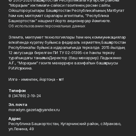
© 2015-2026 Башҡортостан Республикаһы Күгәрсен районы
"Мораҙым" ижтимағи-сәйәси гәзитенең рәсми сайты.
Ойоштороусылары: Башҡортостан Республикаһының Матбуғат
һәм киң мәғлүмәт саралары агентлығы, "Республика
Башкортостан" нәшриәт йорто акционерҙар йәмғиәте.
Об использовании персональных данных
Элемтә, мәғлүмәт технологиялары һәм киң коммуникациялар
өлкәһендә күҙәтеү буйынса федераль хеҙмәттең Башҡортостан
Республикаһы буйынса идаралығында теркәлде. 2015 йылдың
12 авгусында бирелгән ПИ ТУ 02-01395-се һанлы теркәү
тураһындағы таныҡлыҡ. Директор (баш мөхәррир) Ладыженко
А.Ғ., "Мораҙым" гәзите мөхәррире вазифаһын башҡарыусы
Р.И.Исҡужина.
Илгә - именлек, йортоңа - ҡот!
Телефон
8 (34789) 2-19-24
Эл. почта
moradym.gazeta@yandex.ru
Адрес
Республика Башкортостан, Кугарчинский район, с.Мраково,
ул.Ленина, 49