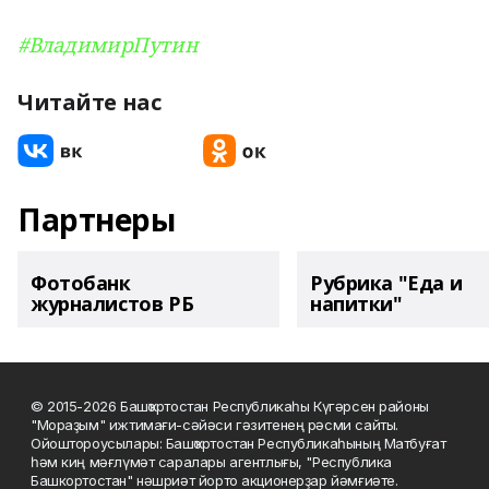
#ВладимирПутин
Читайте нас
Партнеры
Фотобанк
Рубрика "Еда и
журналистов РБ
напитки"
© 2015-2026 Башҡортостан Республикаһы Күгәрсен районы
"Мораҙым" ижтимағи-сәйәси гәзитенең рәсми сайты.
Ойоштороусылары: Башҡортостан Республикаһының Матбуғат
һәм киң мәғлүмәт саралары агентлығы, "Республика
Башкортостан" нәшриәт йорто акционерҙар йәмғиәте.