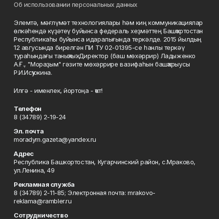
Об использовании персональных данных
Элемтә, мәғлүмәт технологиялары һәм киң коммуникациялар
өлкәһендә күҙәтеү буйынса федераль хеҙмәттең Башҡортостан
Республикаһы буйынса идаралығында теркәлде. 2015 йылдың
12 авгусында бирелгән ПИ ТУ 02-01395-се һанлы теркәү
тураһындағы таныҡлыҡ. Директор (баш мөхәррир) Ладыженко
А.Ғ., "Мораҙым" гәзите мөхәррире вазифаһын башҡарыусы
Р.И.Исҡужина.
Илгә - именлек, йортоңа - ҡот!
Телефон
8 (34789) 2-19-24
Эл. почта
moradym.gazeta@yandex.ru
Адрес
Республика Башкортостан, Кугарчинский район, с.Мраково,
ул.Ленина, 49
Рекламная служба
8 (34789) 2-11-85; Электронная почта: mrakovo-
reklama@rambler.ru
Сотрудничество