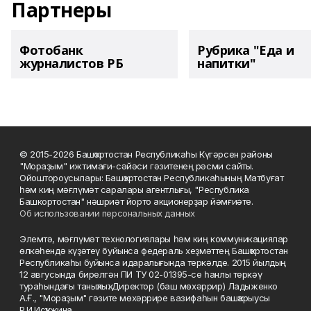
Партнеры
Фотобанк
Рубрика "Еда и
журналистов РБ
напитки"
© 2015-2026 Башҡортостан Республикаһы Күгәрсен районы
"Мораҙым" ижтимағи-сәйәси гәзитенең рәсми сайты.
Ойоштороусылары: Башҡортостан Республикаһының Матбуғат
һәм киң мәғлүмәт саралары агентлығы, "Республика
Башкортостан" нәшриәт йорто акционерҙар йәмғиәте.
Об использовании персональных данных
Элемтә, мәғлүмәт технологиялары һәм киң коммуникациялар
өлкәһендә күҙәтеү буйынса федераль хеҙмәттең Башҡортостан
Республикаһы буйынса идаралығында теркәлде. 2015 йылдың
12 авгусында бирелгән ПИ ТУ 02-01395-се һанлы теркәү
тураһындағы таныҡлыҡ. Директор (баш мөхәррир) Ладыженко
А.Ғ., "Мораҙым" гәзите мөхәррире вазифаһын башҡарыусы
Р.И.Исҡужина.