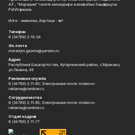
А.Ғ., "Мораҙым" гәзите мөхәррире вазифаһын башҡарыусы
Р.И.Исҡужина.
Илгә - именлек, йортоңа - ҡот!
Телефон
8 (34789) 2-19-24
Эл. почта
moradym.gazeta@yandex.ru
Адрес
Республика Башкортостан, Кугарчинский район, с.Мраково,
ул.Ленина, 49
Рекламная служба
8 (34789) 2-11-85; Электронная почта: mrakovo-
reklama@rambler.ru
Сотрудничество
8 (34789) 2-11-85; Электронная почта: mrakovo-
reklama@rambler.ru
Отдел кадров
8 (34789) 2-11-77