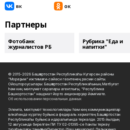
Партнеры
Фотобанк
Рубрика "Еда и
журналистов РБ
напитки"
© 2015-2026 Башҡортостан Республикаһы Күгәрсен районы
"Мораҙым" ижтимағи-сәйәси гәзитенең рәсми сайты.
Ойоштороусылары: Башҡортостан Республикаһының Матбуғат
һәм киң мәғлүмәт саралары агентлығы, "Республика
Башкортостан" нәшриәт йорто акционерҙар йәмғиәте.
Об использовании персональных данных
Элемтә, мәғлүмәт технологиялары һәм киң коммуникациялар
өлкәһендә күҙәтеү буйынса федераль хеҙмәттең Башҡортостан
Республикаһы буйынса идаралығында теркәлде. 2015 йылдың
12 авгусында бирелгән ПИ ТУ 02-01395-се һанлы теркәү
тураһындағы таныҡлыҡ. Директор (баш мөхәррир) Ладыженко