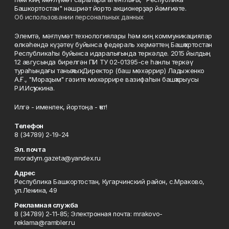
Башкортостан" нәшриәт йорто акционерҙар йәмғиәте.
Об использовании персональных данных
Элемтә, мәғлүмәт технологиялары һәм киң коммуникациялар
өлкәһендә күҙәтеү буйынса федераль хеҙмәттең Башҡортостан
Республикаһы буйынса идаралығында теркәлде. 2015 йылдың
12 авгусында бирелгән ПИ ТУ 02-01395-се һанлы теркәү
тураһындағы таныҡлыҡ. Директор (баш мөхәррир) Ладыженко
А.Ғ., "Мораҙым" гәзите мөхәррире вазифаһын башҡарыусы
Р.И.Исҡужина.
Илгә - именлек, йортоңа - ҡот!
Телефон
8 (34789) 2-19-24
Эл. почта
moradym.gazeta@yandex.ru
Адрес
Республика Башкортостан, Кугарчинский район, с.Мраково,
ул.Ленина, 49
Рекламная служба
8 (34789) 2-11-85; Электронная почта: mrakovo-
reklama@rambler.ru