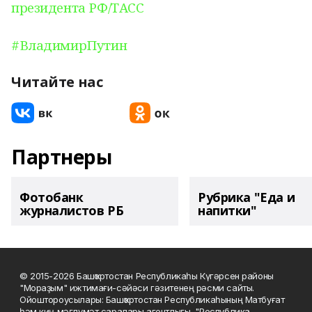
президента РФ/ТАСС
#ВладимирПутин
Читайте нас
Партнеры
Фотобанк
Рубрика "Еда и
журналистов РБ
напитки"
© 2015-2026 Башҡортостан Республикаһы Күгәрсен районы
"Мораҙым" ижтимағи-сәйәси гәзитенең рәсми сайты.
Ойоштороусылары: Башҡортостан Республикаһының Матбуғат
һәм киң мәғлүмәт саралары агентлығы, "Республика