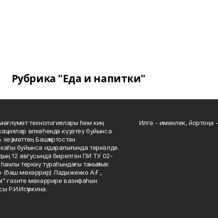
Рубрика "Еда и напитки"
мәғлүмәт технологиялары һәм киң
Илгә - именлек, йортоңа - 
ациялар өлкәһендә күҙәтеү буйынса
 хеҙмәттең Башҡортостан
каһы буйынса идаралығында теркәлде.
дың 12 авгусында бирелгән ПИ ТУ 02-
һанлы теркәү тураһындағы таныҡлыҡ.
 (баш мөхәррир) Ладыженко А.Ғ.,
" гәзите мөхәррире вазифаһын
сы Р.И.Исҡужина.