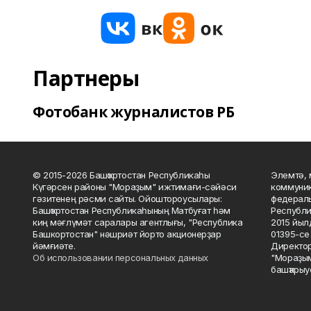
Партнеры
Фотобанк журналистов РБ
© 2015-2026 Башҡортостан Республикаһы
Элемтә, 
Күгәрсен районы "Мораҙым" ижтимағи-сәйәси
коммуник
гәзитенең рәсми сайты. Ойоштороусылары:
федераль
Башҡортостан Республикаһының Матбуғат һәм
Республи
киң мәғлүмәт саралары агентлығы, "Республика
2015 йыл
Башкортостан" нәшриәт йорто акционерҙар
01395-се 
йәмғиәте.
Директор
Об использовании персональных данных
"Мораҙым
башҡарыу