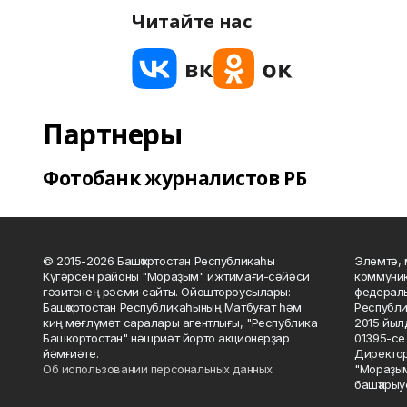
Читайте нас
Партнеры
Фотобанк журналистов РБ
© 2015-2026 Башҡортостан Республикаһы
Элемтә, 
Күгәрсен районы "Мораҙым" ижтимағи-сәйәси
коммуник
гәзитенең рәсми сайты. Ойоштороусылары:
федераль
Башҡортостан Республикаһының Матбуғат һәм
Республи
киң мәғлүмәт саралары агентлығы, "Республика
2015 йыл
Башкортостан" нәшриәт йорто акционерҙар
01395-се 
йәмғиәте.
Директор
Об использовании персональных данных
"Мораҙым
башҡарыу