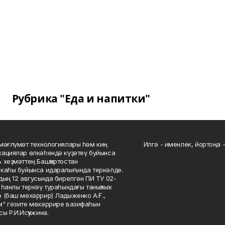
Рубрика "Еда и напитки"
мәғлүмәт технологиялары һәм киң
Илгә - именлек, йортоңа - 
ациялар өлкәһендә күҙәтеү буйынса
 хеҙмәттең Башҡортостан
каһы буйынса идаралығында теркәлде.
дың 12 авгусында бирелгән ПИ ТУ 02-
һанлы теркәү тураһындағы таныҡлыҡ.
 (баш мөхәррир) Ладыженко А.Ғ.,
" гәзите мөхәррире вазифаһын
сы Р.И.Исҡужина.