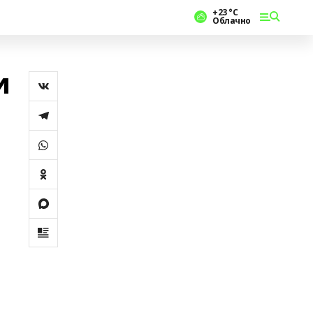
+23 °С
Облачно
и