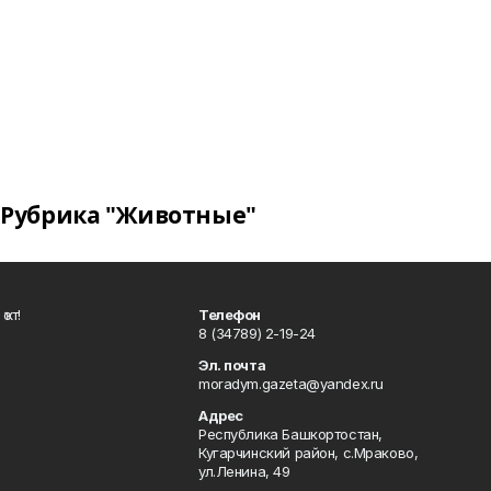
Рубрика "Животные"
ҡот!
Телефон
8 (34789) 2-19-24
Эл. почта
moradym.gazeta@yandex.ru
Адрес
Республика Башкортостан,
Кугарчинский район, с.Мраково,
ул.Ленина, 49