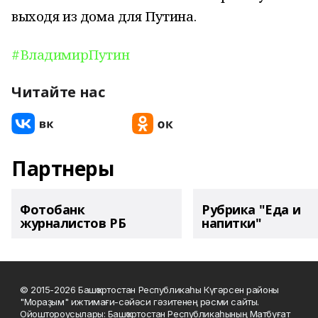
выходя из дома для Путина.
#ВладимирПутин
Читайте нас
Партнеры
Фотобанк
Рубрика "Еда и
журналистов РБ
напитки"
© 2015-2026 Башҡортостан Республикаһы Күгәрсен районы
"Мораҙым" ижтимағи-сәйәси гәзитенең рәсми сайты.
Ойоштороусылары: Башҡортостан Республикаһының Матбуғат