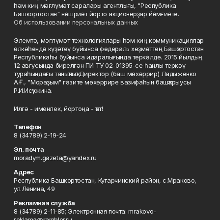
һәм киң мәғлүмәт саралары агентлығы, "Республика
Башкортостан" нәшриәт йорто акционерҙар йәмғиәте.
Об использовании персональных данных
Элемтә, мәғлүмәт технологиялары һәм киң коммуникациялар
өлкәһендә күҙәтеү буйынса федераль хеҙмәттең Башҡортостан
Республикаһы буйынса идаралығында теркәлде. 2015 йылдың
12 авгусында бирелгән ПИ ТУ 02-01395-се һанлы теркәү
тураһындағы таныҡлыҡ. Директор (баш мөхәррир) Ладыженко
А.Ғ., "Мораҙым" гәзите мөхәррире вазифаһын башҡарыусы
Р.И.Исҡужина.
Илгә - именлек, йортоңа - ҡот!
Телефон
8 (34789) 2-19-24
Эл. почта
moradym.gazeta@yandex.ru
Адрес
Республика Башкортостан, Кугарчинский район, с.Мраково,
ул.Ленина, 49
Рекламная служба
8 (34789) 2-11-85; Электронная почта: mrakovo-
reklama@rambler.ru