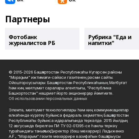
Партнеры
Фотобанк
Рубрика "Еда и
журналистов РБ
напитки"
© 2015-2026 Башҡортостан Республикаһы Күгәрсен районы
"Мораҙым" ижтимағи-сәйәси гәзитенең рәсми сайты.
Ойоштороусылары: Башҡортостан Республикаһының Матбуғат
һәм киң мәғлүмәт саралары агентлығы, "Республика
Башкортостан" нәшриәт йорто акционерҙар йәмғиәте.
Об использовании персональных данных
Элемтә, мәғлүмәт технологиялары һәм киң коммуникациялар
өлкәһендә күҙәтеү буйынса федераль хеҙмәттең Башҡортостан
Республикаһы буйынса идаралығында теркәлде. 2015 йылдың
12 авгусында бирелгән ПИ ТУ 02-01395-се һанлы теркәү
тураһындағы таныҡлыҡ. Директор (баш мөхәррир) Ладыженко
А.Ғ., "Мораҙым" гәзите мөхәррире вазифаһын башҡарыусы