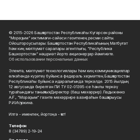
© 2015-2026 Башҡортостан Республикаһы Күгәрсен районы
"Мораҙым" ижтимағи-сәйәси гәзитенең рәсми сайты.
Ойоштороусылары: Башҡортостан Республикаһының Матбуғат
һәм киң мәғлүмәт саралары агентлығы, "Республика
Башкортостан" нәшриәт йорто акционерҙар йәмғиәте.
Об использовании персональных данных
Элемтә, мәғлүмәт технологиялары һәм киң коммуникациялар
өлкәһендә күҙәтеү буйынса федераль хеҙмәттең Башҡортостан
Республикаһы буйынса идаралығында теркәлде. 2015 йылдың
12 авгусында бирелгән ПИ ТУ 02-01395-се һанлы теркәү
тураһындағы таныҡлыҡ. Директор (баш мөхәррир) Ладыженко
А.Ғ., "Мораҙым" гәзите мөхәррире вазифаһын башҡарыусы
Р.И.Исҡужина.
Илгә - именлек, йортоңа - ҡот!
Телефон
8 (34789) 2-19-24