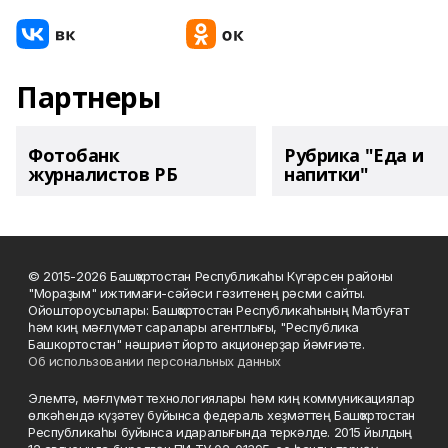
Партнеры
Фотобанк
Рубрика "Еда и
журналистов РБ
напитки"
© 2015-2026 Башҡортостан Республикаһы Күгәрсен районы
"Мораҙым" ижтимағи-сәйәси гәзитенең рәсми сайты.
Ойоштороусылары: Башҡортостан Республикаһының Матбуғат
һәм киң мәғлүмәт саралары агентлығы, "Республика
Башкортостан" нәшриәт йорто акционерҙар йәмғиәте.
Об использовании персональных данных
Элемтә, мәғлүмәт технологиялары һәм киң коммуникациялар
өлкәһендә күҙәтеү буйынса федераль хеҙмәттең Башҡортостан
Республикаһы буйынса идаралығында теркәлде. 2015 йылдың