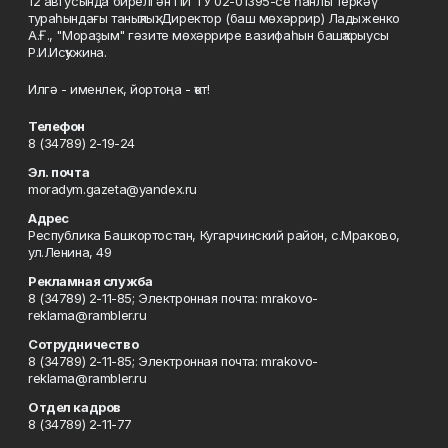
12 авгусында бирелгән ПИ ТУ 02-01395-се һанлы теркәү
тураһындағы таныҡлыҡ. Директор (баш мөхәррир) Ладыженко
А.Ғ., "Мораҙым" гәзите мөхәррире вазифаһын башҡарыусы
Р.И.Исҡужина.
Илгә - именлек, йортоңа - ҡот!
Телефон
8 (34789) 2-19-24
Эл. почта
moradym.gazeta@yandex.ru
Адрес
Республика Башкортостан, Кугарчинский район, с.Мраково,
ул.Ленина, 49
Рекламная служба
8 (34789) 2-11-85; Электронная почта: mrakovo-
reklama@rambler.ru
Сотрудничество
8 (34789) 2-11-85; Электронная почта: mrakovo-
reklama@rambler.ru
Отдел кадров
8 (34789) 2-11-77