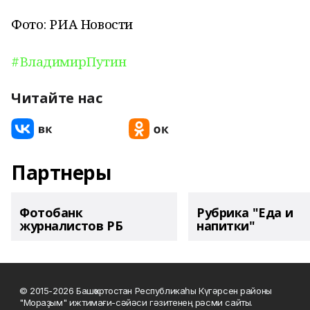
Фото: РИА Новости
#ВладимирПутин
Читайте нас
Партнеры
Фотобанк
Рубрика "Еда и
журналистов РБ
напитки"
© 2015-2026 Башҡортостан Республикаһы Күгәрсен районы
"Мораҙым" ижтимағи-сәйәси гәзитенең рәсми сайты.