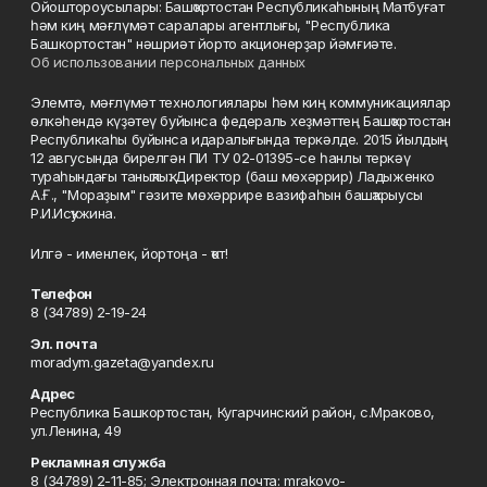
Ойоштороусылары: Башҡортостан Республикаһының Матбуғат
һәм киң мәғлүмәт саралары агентлығы, "Республика
Башкортостан" нәшриәт йорто акционерҙар йәмғиәте.
Об использовании персональных данных
Элемтә, мәғлүмәт технологиялары һәм киң коммуникациялар
өлкәһендә күҙәтеү буйынса федераль хеҙмәттең Башҡортостан
Республикаһы буйынса идаралығында теркәлде. 2015 йылдың
12 авгусында бирелгән ПИ ТУ 02-01395-се һанлы теркәү
тураһындағы таныҡлыҡ. Директор (баш мөхәррир) Ладыженко
А.Ғ., "Мораҙым" гәзите мөхәррире вазифаһын башҡарыусы
Р.И.Исҡужина.
Илгә - именлек, йортоңа - ҡот!
Телефон
8 (34789) 2-19-24
Эл. почта
moradym.gazeta@yandex.ru
Адрес
Республика Башкортостан, Кугарчинский район, с.Мраково,
ул.Ленина, 49
Рекламная служба
8 (34789) 2-11-85; Электронная почта: mrakovo-