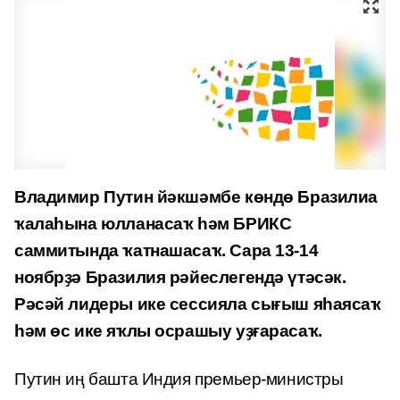
Владимир Путин йәкшәмбе көндө Бразилиа
ҡалаһына юлланасаҡ һәм БРИКС
саммитында ҡатнашасаҡ. Сара 13-14
ноябрҙә Бразилия рәйеслегендә үтәсәк.
Рәсәй лидеры ике сессияла сығыш яһаясаҡ
һәм өс ике яҡлы осрашыу уҙғарасаҡ.
Путин иң башта Индия премьер-министры