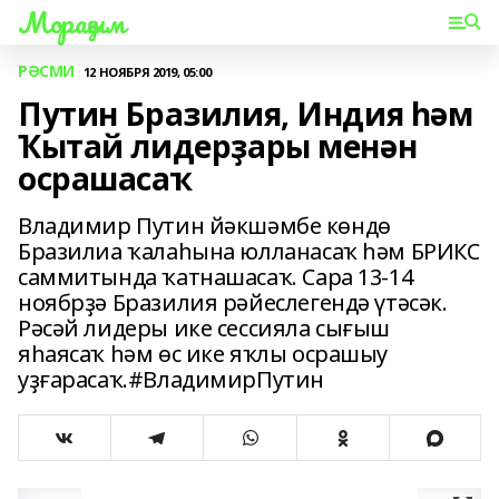
Мораҙым
РӘСМИ
12 НОЯБРЯ 2019, 05:00
Путин Бразилия, Индия һәм
Ҡытай лидерҙары менән
осрашасаҡ
Владимир Путин йәкшәмбе көндө
Бразилиа ҡалаһына юлланасаҡ һәм БРИКС
саммитында ҡатнашасаҡ. Сара 13-14
ноябрҙә Бразилия рәйеслегендә үтәсәк.
Рәсәй лидеры ике сессияла сығыш
яһаясаҡ һәм өс ике яҡлы осрашыу
уҙғарасаҡ.#ВладимирПутин