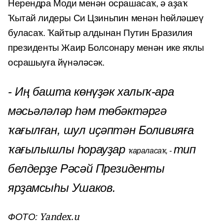
Нерендра Моди менән осрашасаҡ, ә аҙаҡ
Ҡытай лидеры Си Цзиньпин менән һөйләшеү
буласаҡ. Ҡайтыр алдынан Путин Бразилия
президенты Жаир Болсонару менән ике яҡлы
осрашыуға йүнәләсәк.
- Иң башта көнүҙәк халыҡ-ара
мәсьәләләр һәм төбәктәргә
ҡағылған, шул иҫәптән Боливияға
ҡағылышлы һорауҙар
тип
ҡараласаҡ, -
белдерҙе Рәсәй Президенты
ярҙамсыһы Ушаков.
Yandex.u
ФОТО: