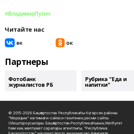
#ВладимирПутин
Читайте нас
Партнеры
Фотобанк
Рубрика "Еда и
журналистов РБ
напитки"
© 2015-2026 Башҡортостан Республикаһы Күгәрсен районы
"Мораҙым" ижтимағи-сәйәси гәзитенең рәсми сайты.
Ойоштороусылары: Башҡортостан Республикаһының Матбуғат
һәм киң мәғлүмәт саралары агентлығы, "Республика
Башкортостан" нәшриәт йорто акционерҙар йәмғиәте.