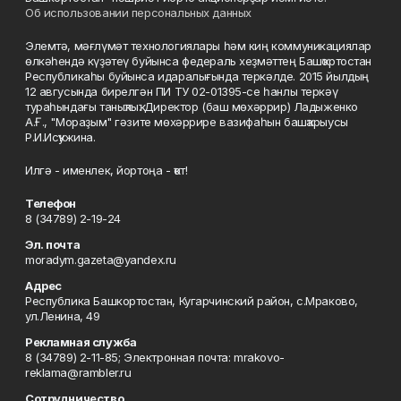
Об использовании персональных данных
Элемтә, мәғлүмәт технологиялары һәм киң коммуникациялар
өлкәһендә күҙәтеү буйынса федераль хеҙмәттең Башҡортостан
Республикаһы буйынса идаралығында теркәлде. 2015 йылдың
12 авгусында бирелгән ПИ ТУ 02-01395-се һанлы теркәү
тураһындағы таныҡлыҡ. Директор (баш мөхәррир) Ладыженко
А.Ғ., "Мораҙым" гәзите мөхәррире вазифаһын башҡарыусы
Р.И.Исҡужина.
Илгә - именлек, йортоңа - ҡот!
Телефон
8 (34789) 2-19-24
Эл. почта
moradym.gazeta@yandex.ru
Адрес
Республика Башкортостан, Кугарчинский район, с.Мраково,
ул.Ленина, 49
Рекламная служба
8 (34789) 2-11-85; Электронная почта: mrakovo-
reklama@rambler.ru
Сотрудничество