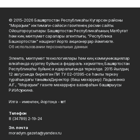
© 2015-2026 Башҡортостан Республикаһы Күгәрсен районы
"Мораҙым" ижтимағи-сәйәси гәзитенең рәсми сайты.
Ойоштороусылары: Башҡортостан Республикаһының Матбуғат
һәм киң мәғлүмәт саралары агентлығы, "Республика
Башкортостан" нәшриәт йорто акционерҙар йәмғиәте.
Об использовании персональных данных
Элемтә, мәғлүмәт технологиялары һәм киң коммуникациялар
өлкәһендә күҙәтеү буйынса федераль хеҙмәттең Башҡортостан
Республикаһы буйынса идаралығында теркәлде. 2015 йылдың
12 авгусында бирелгән ПИ ТУ 02-01395-се һанлы теркәү
тураһындағы таныҡлыҡ. Директор (баш мөхәррир) Ладыженко
А.Ғ., "Мораҙым" гәзите мөхәррире вазифаһын башҡарыусы
Р.И.Исҡужина.
Илгә - именлек, йортоңа - ҡот!
Телефон
8 (34789) 2-19-24
Эл. почта
moradym.gazeta@yandex.ru