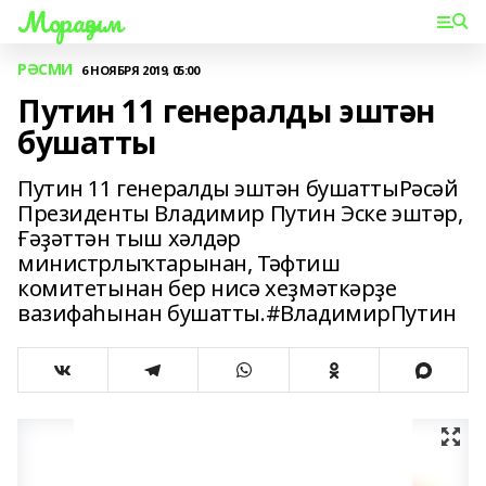
Мораҙым
РӘСМИ
6 НОЯБРЯ 2019, 05:00
Путин 11 генералды эштән
бушатты
Путин 11 генералды эштән бушаттыРәсәй
Президенты Владимир Путин Эске эштәр,
Ғәҙәттән тыш хәлдәр
министрлыҡтарынан, Тәфтиш
комитетынан бер нисә хеҙмәткәрҙе
вазифаһынан бушатты.#ВладимирПутин