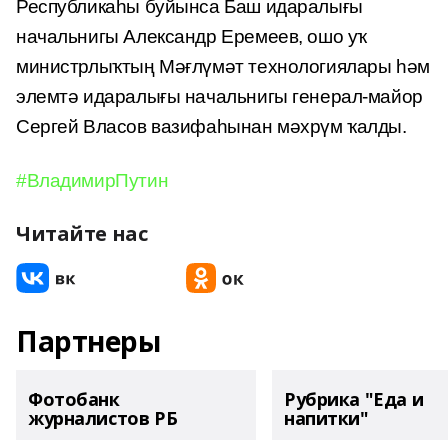
Республикаһы буйынса Баш идаралығы
начальнигы Александр Еремеев, ошо уҡ
министрлыҡтың Мәғлүмәт технологиялары һәм
элемтә идаралығы начальнигы генерал-майор
Сергей Власов вазифаһынан мәхрүм ҡалды.
#ВладимирПутин
Читайте нас
Партнеры
Фотобанк
Рубрика "Еда и
журналистов РБ
напитки"