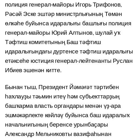
полиция генерал-майоры Игорь Трифонов,
Рәсәй Эске эштәр министрлығының Төмән
өлкәһе буйынса идаралығы башлығы полиция
генерал-майоры Юрий Алтынов, шулай уҡ
Тәфтиш комитетының Баш тәфтиш
идаралығындағы дүртенсе тәфтиш идаралығы
етәксеһе юстиция генерал-лейтенанты Руслан
Ибиев эшенән китте.
Бынан тыш, Президент Йәмәғәт тәртибен
һаҡлауҙы тәьмин итеү һәм субъекттарҙың
башҡарма власть органдары менән үҙ-ара
эшмәкәрлекте көйләү буйынса баш идаралыҡ
начальнигының беренсе урынбаҫары
Александр Мельниковты вазифаһынан