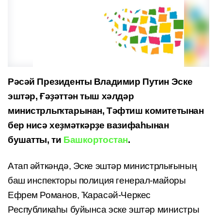
Рәсәй Президенты Владимир Путин Эске
эштәр, Ғәҙәттән тыш хәлдәр
министрлыҡтарынан, Тәфтиш комитетынан
бер нисә хеҙмәткәрҙе вазифаһынан
бушатты, ти
Башкортостан
.
Атап әйткәндә, Эске эштәр министрлығының
баш инспекторы полиция генерал-майоры
Ефрем Романов, Ҡарасәй-Черкес
Республикаһы буйынса эске эштәр министры