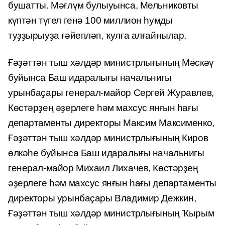
бушатты. Мәғлүм булыуынса, Мельниковты
күптән түгел генә 100 миллион һумды
туҙҙырыуҙа ғәйепләп, ҡулға алғайнылар.
Ғәҙәттән тыш хәлдәр министрлығының Мәскәү
буйынса Баш идаралығы начальнигы
урынбаҫары генерал-майор Сергей Журавлев,
Көстәрҙең әҙерлеге һәм махсус янғын һағы
департаменты директоры Максим Максименко,
Ғәҙәттән тыш хәлдәр министрлығының Киров
өлкәһе буйынса Баш идаралығы начальнигы
генерал-майор Михаил Лихачев, Көстәрҙең
әҙерлеге һәм махсус янғын һағы департаменты
директоры урынбаҫары Владимир Дежкин,
Ғәҙәттән тыш хәлдәр министрлығының Ҡырым