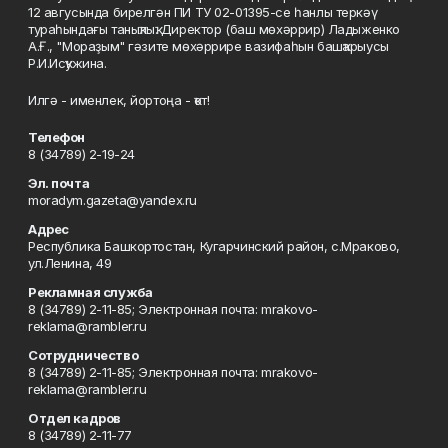
12 авгусында бирелгән ПИ ТУ 02-01395-се һанлы теркәү
тураһындағы таныҡлыҡ. Директор (баш мөхәррир) Ладыженко
А.Ғ., "Мораҙым" гәзите мөхәррире вазифаһын башҡарыусы
Р.И.Исҡужина.
Илгә - именлек, йортоңа - ҡот!
Телефон
8 (34789) 2-19-24
Эл. почта
moradym.gazeta@yandex.ru
Адрес
Республика Башкортостан, Кугарчинский район, с.Мраково,
ул.Ленина, 49
Рекламная служба
8 (34789) 2-11-85; Электронная почта: mrakovo-
reklama@rambler.ru
Сотрудничество
8 (34789) 2-11-85; Электронная почта: mrakovo-
reklama@rambler.ru
Отдел кадров
8 (34789) 2-11-77