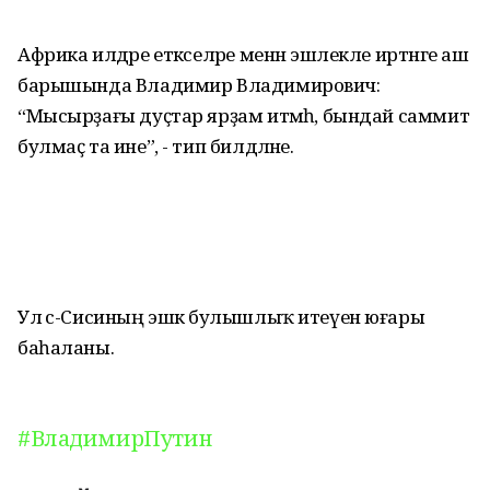
Африка илдәре етәкселәре менән эшлекле иртәнге аш
барышында Владимир Владимирович:
“Мысырҙағы дуҫтар ярҙам итмәһә, бындай саммит
булмаҫ та ине”, - тип билдәләне.
Ул әс-Сисиның эшкә булышлыҡ итеүен юғары
баһаланы.
#ВладимирПутин