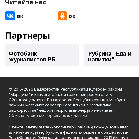
Читайте нас
Партнеры
Фотобанк
Рубрика "Еда и
журналистов РБ
напитки"
© 2015-2026 Башҡортостан Республикаһы Күгәрсен районы
"Мораҙым" ижтимағи-сәйәси гәзитенең рәсми сайты.
Ойоштороусылары: Башҡортостан Республикаһының Матбуғат
һәм киң мәғлүмәт саралары агентлығы, "Республика
Башкортостан" нәшриәт йорто акционерҙар йәмғиәте.
Об использовании персональных данных
Элемтә, мәғлүмәт технологиялары һәм киң коммуникациялар
өлкәһендә күҙәтеү буйынса федераль хеҙмәттең Башҡортостан
Республикаһы буйынса идаралығында теркәлде. 2015 йылдың