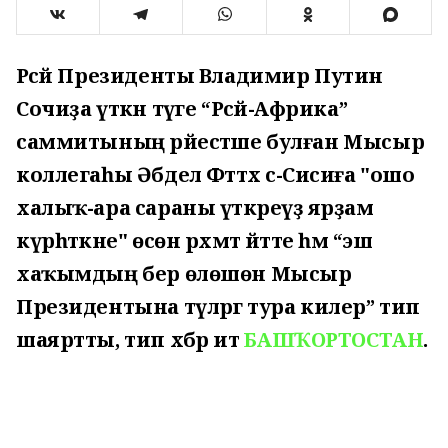
Рәсәй Президенты Владимир Путин
Сочиҙа үткән тәүге “Рәсәй-Африка”
саммитының рәйестәше булған Мысыр
коллегаһы Әбдел Фәттәх әс-Сисиға "ошо
халыҡ-ара сараны үткәреүҙә ярҙам
күрһәткәне" өсөн рәхмәт әйтте һәм “эш
хаҡымдың бер өлөшөн Мысыр
Президентына түләргә тура килер” тип
шаяртты, тип хәбәр итә
БАШҠОРТОСТАН
.