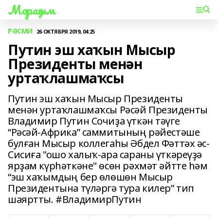
Мораҙым
РӘСМИ
26 ОКТЯБРЯ 2019, 04:25
Путин эш хаҡын Мысыр
Президенты менән
уртаҡлашмаҡсы
Путин эш хаҡын Мысыр Президенты
менән уртаҡлашмаҡсы Рәсәй Президенты
Владимир Путин Сочиҙа үткән тәүге
“Рәсәй-Африка” саммитының рәйестәше
булған Мысыр коллегаһы Әбдел Фәттәх әс-
Сисиға "ошо халыҡ-ара сараны үткәреүҙә
ярҙам күрһәткәне" өсөн рәхмәт әйтте һәм
“эш хаҡымдың бер өлөшөн Мысыр
Президентына түләргә тура килер” тип
шаяртты. #ВладимирПутин