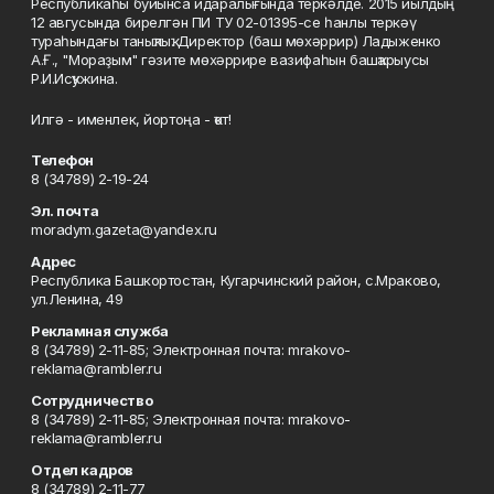
Республикаһы буйынса идаралығында теркәлде. 2015 йылдың
12 авгусында бирелгән ПИ ТУ 02-01395-се һанлы теркәү
тураһындағы таныҡлыҡ. Директор (баш мөхәррир) Ладыженко
А.Ғ., "Мораҙым" гәзите мөхәррире вазифаһын башҡарыусы
Р.И.Исҡужина.
Илгә - именлек, йортоңа - ҡот!
Телефон
8 (34789) 2-19-24
Эл. почта
moradym.gazeta@yandex.ru
Адрес
Республика Башкортостан, Кугарчинский район, с.Мраково,
ул.Ленина, 49
Рекламная служба
8 (34789) 2-11-85; Электронная почта: mrakovo-
reklama@rambler.ru
Сотрудничество
8 (34789) 2-11-85; Электронная почта: mrakovo-
reklama@rambler.ru
Отдел кадров
8 (34789) 2-11-77