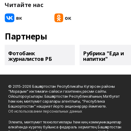
Читайте нас
Партнеры
Фотобанк
Рубрика "Еда и
журналистов РБ
напитки"
© 2015-2026 Башҡортостан Республикаһы Күгәрсен районы
"Мораҙым" ижтимағи-сәйәси гәзитенең рәсми сайты.
Ойоштороусылары: Башҡортостан Республикаһының Матбуғат
һәм киң мәғлүмәт саралары агентлығы, "Республика
Башкортостан" нәшриәт йорто акционерҙар йәмғиәте.
Об использовании персональных данных
Элемтә, мәғлүмәт технологиялары һәм киң коммуникациялар
өлкәһендә күҙәтеү буйынса федераль хеҙмәттең Башҡортостан