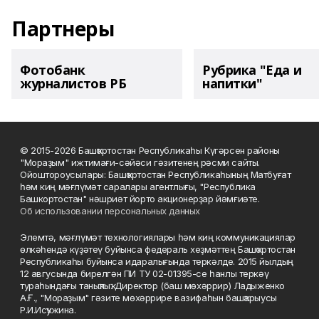
Партнеры
Фотобанк
Рубрика "Еда и
журналистов РБ
напитки"
© 2015-2026 Башҡортостан Республикаһы Күгәрсен районы
"Мораҙым" ижтимағи-сәйәси гәзитенең рәсми сайты.
Ойоштороусылары: Башҡортостан Республикаһының Матбуғат
һәм киң мәғлүмәт саралары агентлығы, "Республика
Башкортостан" нәшриәт йорто акционерҙар йәмғиәте.
Об использовании персональных данных
Элемтә, мәғлүмәт технологиялары һәм киң коммуникациялар
өлкәһендә күҙәтеү буйынса федераль хеҙмәттең Башҡортостан
Республикаһы буйынса идаралығында теркәлде. 2015 йылдың
12 авгусында бирелгән ПИ ТУ 02-01395-се һанлы теркәү
тураһындағы таныҡлыҡ. Директор (баш мөхәррир) Ладыженко
А.Ғ., "Мораҙым" гәзите мөхәррире вазифаһын башҡарыусы
Р.И.Исҡужина.