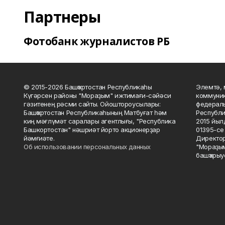
Партнеры
Фотобанк журналистов РБ
© 2015-2026 Башҡортостан Республикаһы
Элемтә, 
Күгәрсен районы "Мораҙым" ижтимағи-сәйәси
коммуник
гәзитенең рәсми сайты. Ойоштороусылары:
федераль
Башҡортостан Республикаһының Матбуғат һәм
Республи
киң мәғлүмәт саралары агентлығы, "Республика
2015 йыл
Башкортостан" нәшриәт йорто акционерҙар
01395-се 
йәмғиәте.
Директор
Об использовании персональных данных
"Мораҙым
башҡарыу