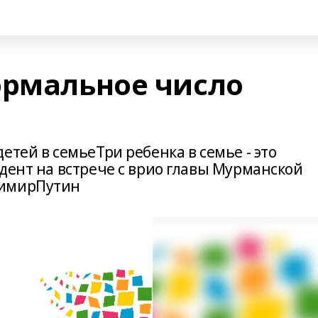
ормальное число
етей в семьеТри ребенка в семье - это
дент на встрече с врио главы Мурманской
димирПутин