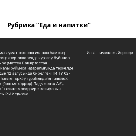
Рубрика "Еда и напитки"
мәғлүмәт технологиялары һәм киң
Илгә - именлек, йортоңа - 
ациялар өлкәһендә күҙәтеү буйынса
 хеҙмәттең Башҡортостан
каһы буйынса идаралығында теркәлде.
дың 12 авгусында бирелгән ПИ ТУ 02-
һанлы теркәү тураһындағы таныҡлыҡ.
 (баш мөхәррир) Ладыженко А.Ғ.,
" гәзите мөхәррире вазифаһын
сы Р.И.Исҡужина.