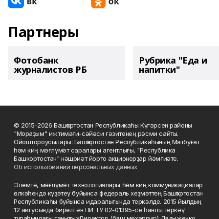
Партнеры
Фотобанк
Рубрика "Еда и
журналистов РБ
напитки"
© 2015-2026 Башҡортостан Республикаһы Күгәрсен районы
"Мораҙым" ижтимағи-сәйәси гәзитенең рәсми сайты.
Ойоштороусылары: Башҡортостан Республикаһының Матбуғат
һәм киң мәғлүмәт саралары агентлығы, "Республика
Башкортостан" нәшриәт йорто акционерҙар йәмғиәте.
Об использовании персональных данных
Элемтә, мәғлүмәт технологиялары һәм киң коммуникациялар
өлкәһендә күҙәтеү буйынса федераль хеҙмәттең Башҡортостан
Республикаһы буйынса идаралығында теркәлде. 2015 йылдың
12 авгусында бирелгән ПИ ТУ 02-01395-се һанлы теркәү
тураһындағы таныҡлыҡ. Директор (баш мөхәррир) Ладыженко