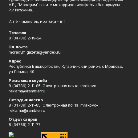
А.Ғ., "Мораҙым" гәзите мөхәррире вазифаһын башҡарыусы
Р.И.Исҡужина.
Илгә - именлек, йортоңа - ҡот!
Телефон
8 (34789) 2-19-24
Эл. почта
moradym.gazeta@yandex.ru
Адрес
Республика Башкортостан, Кугарчинский район, с.Мраково,
ул.Ленина, 49
Рекламная служба
8 (34789) 2-11-85; Электронная почта: mrakovo-
reklama@rambler.ru
Сотрудничество
8 (34789) 2-11-85; Электронная почта: mrakovo-
reklama@rambler.ru
Отдел кадров
8 (34789) 2-11-77