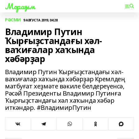
Мораҙым
РӘСМИ
9 АВГУСТА 2019, 04:28
Владимир Путин
Ҡырғыҙстандағы хәл-
ваҡиғалар хаҡында
хәбәрҙар
Владимир Путин Ҡырғыҙстандағы хәл-
ваҡиғалар хаҡында хәбәрҙар Кремлдең
матбуғат хеҙмәте вәкиле белдереүенсә,
Рәсәй Президенты Владимир Путинға
Ҡырғыҙстандағы хәл хаҡында хәбәр
иткәндәр. #ВладимирПутин