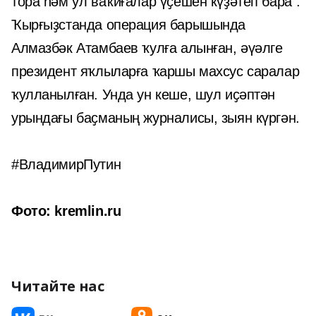
тора һәм ул ваҡиғалар үҫешен күҙәтеп бара”.
Ҡырғыҙстанда операция барышында
Алмазбәк Атамбаев ҡулға алынған, әүәлге
президент яҡлыларға ҡаршы махсус саралар
ҡулланылған. Унда ун кеше, шул иҫәптән
урындағы баҫманың журналисы, зыян күргән.
#ВладимирПутин
Фото: kremlin.ru
Читайте нас