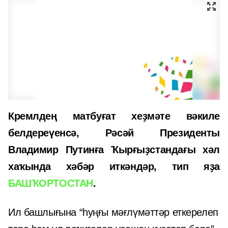
Кремлдең матбуғат хеҙмәте вәкиле
белдереүенсә, Рәсәй Президенты
Владимир Путинға Ҡырғыҙстандағы хәл
хаҡында хәбәр иткәндәр, тип яҙа
БАШҠОРТОСТАН
.
Ил башлығына “һуңғы мәғлүмәттәр еткерелеп