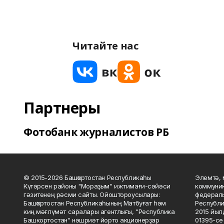
Читайте нас
Партнеры
Фотобанк журналистов РБ
© 2015-2026 Башҡортостан Республикаһы
Элемтә, 
Күгәрсен районы "Мораҙым" ижтимағи-сәйәси
коммуник
гәзитенең рәсми сайты. Ойоштороусылары:
федераль
Башҡортостан Республикаһының Матбуғат һәм
Республи
киң мәғлүмәт саралары агентлығы, "Республика
2015 йыл
Башкортостан" нәшриәт йорто акционерҙар
01395-се 