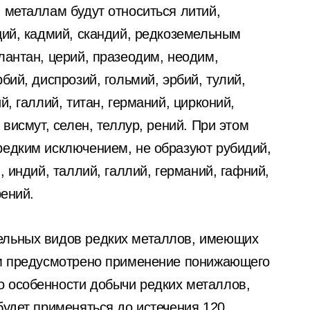
 металлам будут относиться литий,
ций, кадмий, скандий, редкоземельным
лантан, церий, празеодим, неодим,
бий, диспрозий, гольмий, эрбий, тулий,
й, галлий, титан, германий, цирконий,
 висмут, селен, теллур, рений. При этом
редким исключением, не образуют рубидий,
, индий, таллий, галлий, германий, гафний,
рений.
ельных видов редких металлов, имеющих
ом предусмотрено применение понижающего
 особенности добычи редких металлов,
будет применяться до истечения 120