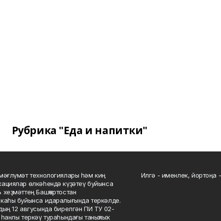
Рубрика "Еда и напитки"
мәғлүмәт технологиялары һәм киң
Илгә - именлек, йортоңа - 
ациялар өлкәһендә күҙәтеү буйынса
 хеҙмәттең Башҡортостан
каһы буйынса идаралығында теркәлде.
дың 12 авгусында бирелгән ПИ ТУ 02-
һанлы теркәү тураһындағы таныҡлыҡ.