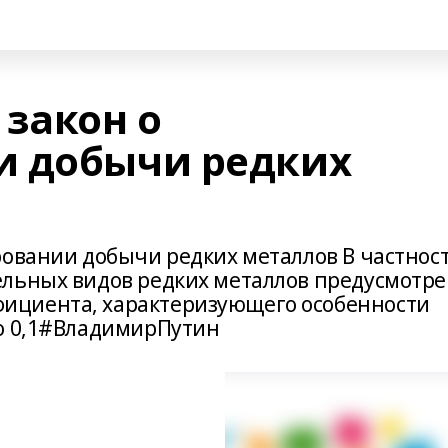
 закон о
и добычи редких
ровании добычи редких металлов В частност
ельных видов редких металлов предусмотр
ициента, характеризующего особенности
го 0,1#ВладимирПутин