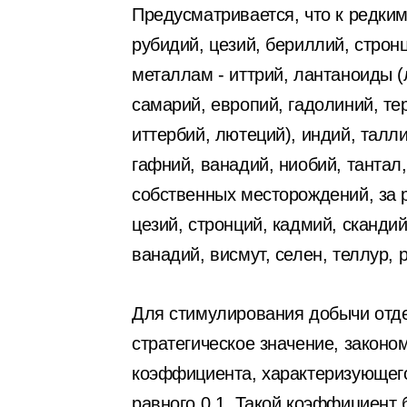
Предусматривается, что к редким
рубидий, цезий, бериллий, строн
металлам - иттрий, лантаноиды (
самарий, европий, гадолиний, тер
иттербий, лютеций), индий, талли
гафний, ванадий, ниобий, тантал,
собственных месторождений, за 
цезий, стронций, кадмий, скандий
ванадий, висмут, селен, теллур, 
Для стимулирования добычи отд
стратегическое значение, закон
коэффициента, характеризующего
равного 0,1. Такой коэффициент 