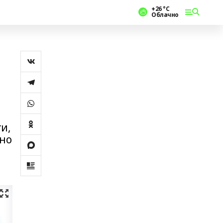
+26 °С
Облачно
и,
ено