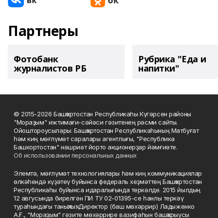
Партнеры
Фотобанк
Рубрика "Еда и
журналистов РБ
напитки"
© 2015-2026 Башҡортостан Республикаһы Күгәрсен районы
"Мораҙым" ижтимағи-сәйәси гәзитенең рәсми сайты.
Ойоштороусылары: Башҡортостан Республикаһының Матбуғат
һәм киң мәғлүмәт саралары агентлығы, "Республика
Башкортостан" нәшриәт йорто акционерҙар йәмғиәте.
Об использовании персональных данных
Элемтә, мәғлүмәт технологиялары һәм киң коммуникациялар
өлкәһендә күҙәтеү буйынса федераль хеҙмәттең Башҡортостан
Республикаһы буйынса идаралығында теркәлде. 2015 йылдың
12 авгусында бирелгән ПИ ТУ 02-01395-се һанлы теркәү
тураһындағы таныҡлыҡ. Директор (баш мөхәррир) Ладыженко
А.Ғ., "Мораҙым" гәзите мөхәррире вазифаһын башҡарыусы