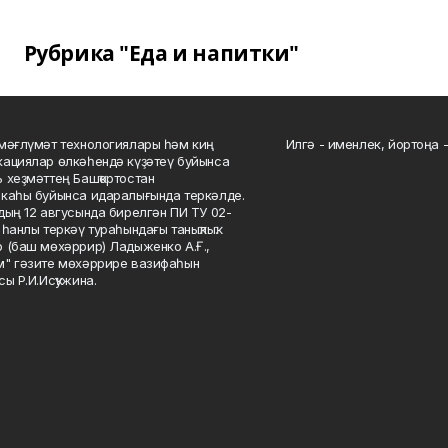
Рубрика "Еда и напитки"
мәғлүмәт технологиялары һәм киң
Илгә - именлек, йортоңа - 
ациялар өлкәһендә күҙәтеү буйынса
 хеҙмәттең Башҡортостан
каһы буйынса идаралығында теркәлде.
дың 12 авгусында бирелгән ПИ ТУ 02-
һанлы теркәү тураһындағы таныҡлыҡ.
 (баш мөхәррир) Ладыженко А.Ғ.,
" гәзите мөхәррире вазифаһын
сы Р.И.Исҡужина.