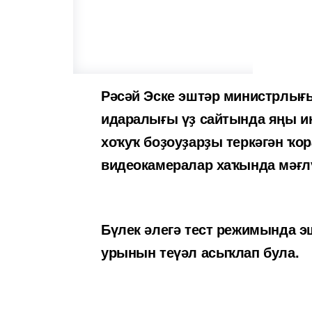
Рәсәй Эске эштәр министрлығ
идаралығы үҙ сайтында яңы ин
хоҡуҡ боҙоуҙарҙы теркәгән ҡор
видеокамералар хаҡында мәғлү
Бүлек әлегә тест режимында э
урынын теүәл асыҡлап була.