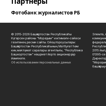
Партнеры
Фотобанк журналистов РБ
© 2015-2026 Башҡортостан Республикаһы
Элемтә, 
Күгәрсен районы "Мораҙым" ижтимағи-сәйәси
коммуник
гәзитенең рәсми сайты. Ойоштороусылары:
федераль
Башҡортостан Республикаһының Матбуғат һәм
Республи
киң мәғлүмәт саралары агентлығы, "Республика
2015 йыл
Башкортостан" нәшриәт йорто акционерҙар
01395-се 
йәмғиәте.
Директор
Об использовании персональных данных
"Мораҙым
башҡарыу