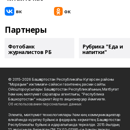
Партнеры
Фотобанк
Рубрика "Еда и
журналистов РБ
напитки"
© 2015-2026 Башҡортостан Республикаһы Күгәрсен районы
"Мораҙым" ижтимағи-сәйәси гәзитенең рәсми сайты.
Ойоштороусылары: Башҡортостан Республикаһының Матбуғат
һәм киң мәғлүмәт саралары агентлығы, "Республика
Башкортостан" нәшриәт йорто акционерҙар йәмғиәте.
Об использовании персональных данных
Элемтә, мәғлүмәт технологиялары һәм киң коммуникациялар
өлкәһендә күҙәтеү буйынса федераль хеҙмәттең Башҡортостан
Республикаһы буйынса идаралығында теркәлде. 2015 йылдың
12 авгусында бирелгән ПИ ТУ 02-01395-се һанлы теркәү