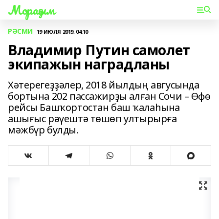
Мораҙым
РӘСМИ
19 ИЮЛЯ 2019, 04:10
Владимир Путин самолет
экипажын наградланы
Хәтерегеҙҙәлер, 2018 йылдың авгусында
бортына 202 пассажирҙы алған Сочи – Өфө
рейсы Башҡортостан баш ҡалаһына
ашығыс рәүештә төшөп ултырырға
мәжбүр булды.