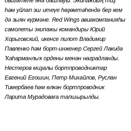
двигателе яна башлауы. Экипаждың тиҙ
һәм уйлап эш итеүе һөҙөмтәһендә бер кем
дә зыян күрмәне. Red Wings авиакомпанияһы
самолеты экипажы командиры Юрий
Хорьговский, икенсе пилот Владимир
Павленко һәм борт-инженер Сергей Лакида
Ҡаһарманлыҡ ордены менән наградланды.
Нестеров миҙалы бортпроводниктар
Евгений Егошин, Петр Михайлов, Руслан
Тимербаев һәм өлкән бортпроводник
Ларита Мурадоваға тапшырылды.