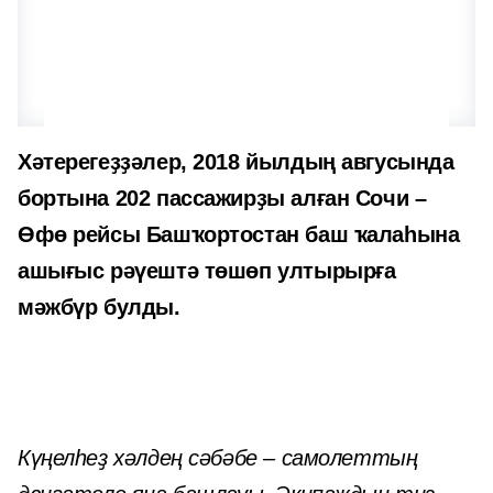
Хәтерегеҙҙәлер, 2018 йылдың авгусында
бортына 202 пассажирҙы алған Сочи –
Өфө рейсы Башҡортостан баш ҡалаһына
ашығыс рәүештә төшөп ултырырға
мәжбүр булды.
Күңелһеҙ хәлдең сәбәбе – самолеттың