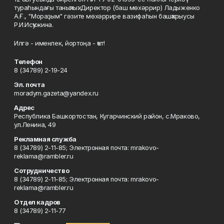
тураһындағы таныҡлыҡ. Директор (баш мөхәррир) Ладыженко
А.Ғ., "Мораҙым" гәзите мөхәррире вазифаһын башҡарыусы
Р.И.Исҡужина.
Илгә - именлек, йортоңа - ҡот!
Телефон
8 (34789) 2-19-24
Эл. почта
moradym.gazeta@yandex.ru
Адрес
Республика Башкортостан, Кугарчинский район, с.Мраково,
ул.Ленина, 49
Рекламная служба
8 (34789) 2-11-85; Электронная почта: mrakovo-
reklama@rambler.ru
Сотрудничество
8 (34789) 2-11-85; Электронная почта: mrakovo-
reklama@rambler.ru
Отдел кадров
8 (34789) 2-11-77