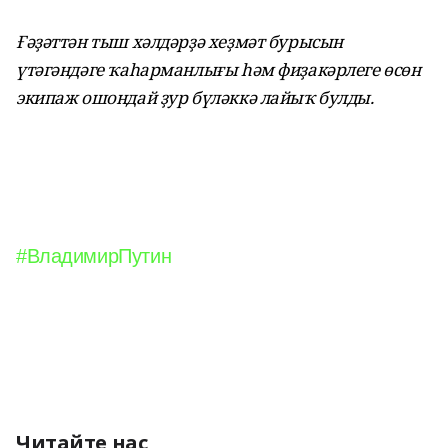
Ғәҙәттән тыш хәлдәрҙә хеҙмәт бурысын
үтәгәндәге ҡаһарманлығы һәм фиҙакәрлеге өсөн
экипаж ошондай ҙур бүләккә лайыҡ булды.
#ВладимирПутин
Читайте нас